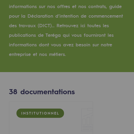
Digitalisation
informations sur nos offres et nos contrats, guide
Transversalité et Collaboratif
pour la Déclaration d’intention de commencement
Notre culture et nos valeurs
des travaux (DICT)... Retrouvez ici toutes les
publications de Teréga qui vous fourniront les
Une organisation certifiée
informations dont vous avez besoin sur notre
Notre organisation
entreprise et nos métiers.
Notre organisation
Gouvernance
Indicateurs
38
documentations
Publications institutionnelles
Où nous trouver
INSTITUTIONNEL
Les énergies d'avenir