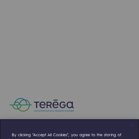
Communiqués de presse
Actualités
Documentation
Evénements
L'édito Teréga
Les actions soutenues par Teréga
By clicking “Accept All Cookies”, you agree to the storing of
Compte Twitter
Compte Facebook
Compte Linkedin
Compte Youtube