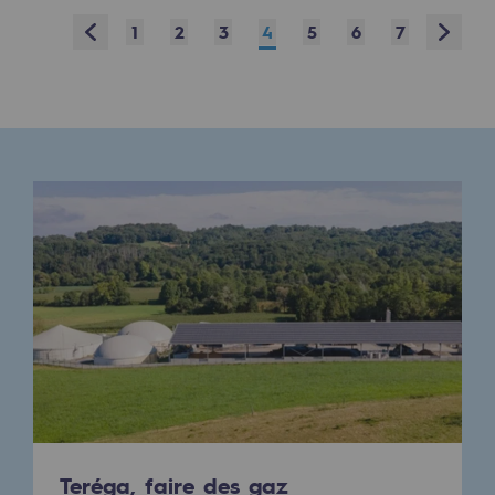
Prev
Next
1
2
3
4
5
6
7
Présentation du fonds de dotation
Gouvernance du fonds de dotation et po
Soumettre un projet
Nos activités
Nos activités
Transport de gaz
Transport de gaz
Savoir-faire
Projet type
Exploitation du réseau de gaz
Teréga, faire des gaz