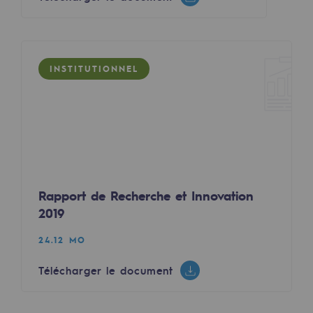
Sécurité et cybersécurité
Santé et sécurité au travail
INSTITUTIONNEL
Sécurité industrielle
Gouvernance responsable
Gouvernance responsable
CADRE, le programme gouvernance
Rapport de Recherche et Innovation
Organisation
2019
Éthique et conformité
24.12 MO
Achats responsables
Télécharger le document
Fonds de dotation
Fonds de dotation