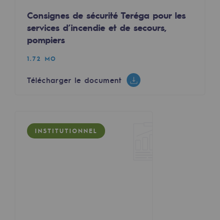
2050 : un monde d’énergies renouvelabl
Consignes de sécurité Teréga pour les
Objectif Hydrogène
services d’incendie et de secours,
pompiers
CCUS Objectif Zéro CO2
1.72 MO
Objectif Biométhane
Télécharger le document
Le Labo
Acteur engagé
Acteur engagé
INSTITUTIONNEL
Ambition RSE
Responsabilité environnementale
Responsabilité environnementale
BE POSITIF, le programme de responsabi