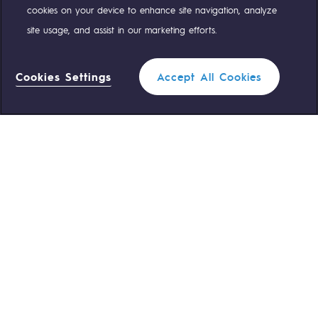
cookies on your device to enhance site navigation, analyze
site usage, and assist in our marketing efforts.
NOS ÉQUIPES SONT À VOTRE ÉCOUTE
Cookies Settings
Accept All Cookies
0 559 133 400
Standard Teréga
Filtrer
1
0 800 028 800
Urgence gaz
FERMER
ACCÈS RAPIDE
Nous contacter
Règlementation
Nous rejoindre
Portail client
Newsroom
Données personnelles
Mentions légales