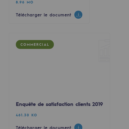
8.96 MO
Territorial
Télécharger le document
Engagements auprès des territoires
Social
Social
COMMERCIAL
Notre investissement dans les compéte
Inclusion
Mixité et égalité Femme-Homme
QVCT
Enquête de satisfaction clients 2019
Sécurité
Sécurité
461.30 KO
PARI 2035, le programme de sécurité
Télécharger le document