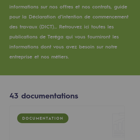
Digitalisation
informations sur nos offres et nos contrats, guide
Transversalité et Collaboratif
pour la Déclaration d’intention de commencement
Notre culture et nos valeurs
des travaux (DICT)... Retrouvez ici toutes les
publications de Teréga qui vous fourniront les
Une organisation certifiée
informations dont vous avez besoin sur notre
Notre organisation
entreprise et nos métiers.
Notre organisation
Gouvernance
Indicateurs
43
documentations
Publications institutionnelles
Où nous trouver
DOCUMENTATION
Les énergies d'avenir