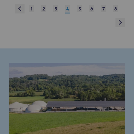
Prev
1
2
3
4
5
6
7
8
Présentation du fonds de dotation
Next
Gouvernance du fonds de dotation et po
Soumettre un projet
Nos activités
Nos activités
Transport de gaz
Transport de gaz
Savoir-faire
Projet type
Exploitation du réseau de gaz