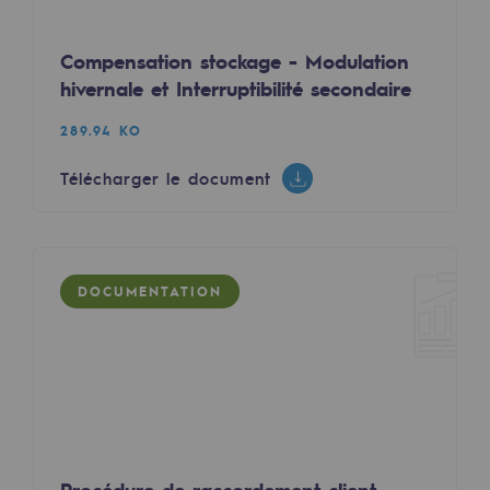
2050 : un monde d’énergies renouvelabl
Objectif Hydrogène
Compensation stockage - Modulation
hivernale et Interruptibilité secondaire
CCUS Objectif Zéro CO2
289.94 KO
Objectif Biométhane
Télécharger le document
Le Labo
Acteur engagé
Acteur engagé
DOCUMENTATION
Ambition RSE
Responsabilité environnementale
Responsabilité environnementale
BE POSITIF, le programme de responsabi