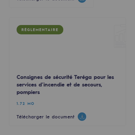
Sécurité et cybersécurité
Santé et sécurité au travail
RÉGLEMENTAIRE
Sécurité industrielle
Gouvernance responsable
Gouvernance responsable
CADRE, le programme gouvernance
Consignes de sécurité Teréga pour les
services d’incendie et de secours,
Organisation
pompiers
Éthique et conformité
1.72 MO
Achats responsables
Télécharger le document
Fonds de dotation
Fonds de dotation