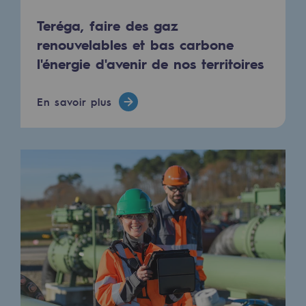
Raccordement au réseau de gaz
Teréga, faire des gaz
Stockage de gaz
renouvelables et bas carbone
l'énergie d'avenir de nos territoires
Stockage de gaz
Savoir-faire
En savoir plus
Projet type
Infrastructures historiques
Biométhane
Biométhane
Biométhane : Enjeux et opportunités
Qu'est-ce que la méthanisation ?
Teréga, partenaire de référence sur le 