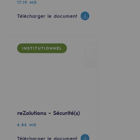
17.19 MO
Territorial
Télécharger le document
Engagements auprès des territoires
Social
Social
INSTITUTIONNEL
Notre investissement dans les compéte
Inclusion
Mixité et égalité Femme-Homme
QVCT
reZolutions - Sécurité(s)
Sécurité
Sécurité
6.85 MO
PARI 2035, le programme de sécurité
Télécharger le document