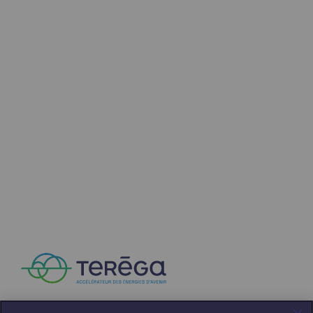
Communiqués de presse
Actualités
Documentation
Evénements
L'édito Teréga
Les actions soutenues par Teréga