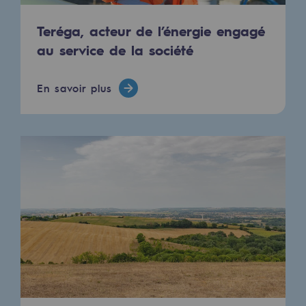
Hydrogène
Teréga, acteur de l’énergie engagé
Hydrogène
au service de la société
Hydrogène : Enjeux et opportunités
En savoir plus
Production d'hydrogène
Transport d'hydrogène
Stockage d'hydrogène
Projet HySoW
Projet H2med
Appel à Manifestation d'Intérêt H2 et C
Cartographie du réseau
Stratégie & Innovation