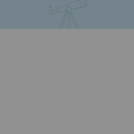
Communiqués de presse
Actualités
Documentation
Evénements
L'édito Teréga
Les actions soutenues par Teréga