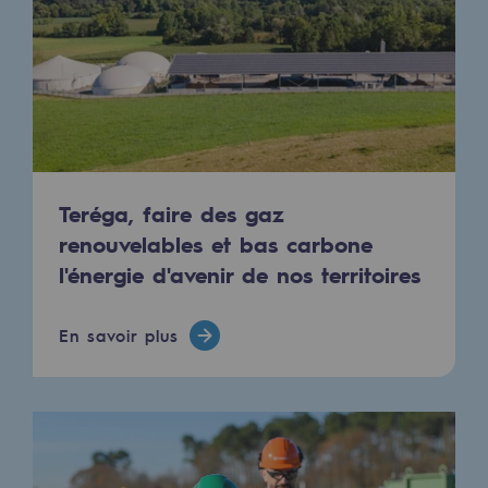
Raccordement au réseau de gaz
Stockage de gaz
Stockage de gaz
Savoir-faire
Projet type
Teréga, faire des gaz
Infrastructures historiques
renouvelables et bas carbone
l'énergie d'avenir de nos territoires
Biométhane
Biométhane
En savoir plus
Biométhane : Enjeux et opportunités
Qu'est-ce que la méthanisation ?
Teréga, partenaire de référence sur le 