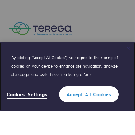
By clicking “Accept All Cookies”, you agree to the storing of
Compte Twitter
Compte Facebook
Compte Linkedin
Compte Youtube
cookies on your device to enhance site navigation, analyze
site usage, and assist in our marketing efforts.
NOS ÉQUIPES SONT À VOTRE ÉCOUTE
Cookies Settings
Accept All Cookies
0 559 133 400
Standard Teréga
Filtrer
1
0 800 028 800
Urgence gaz
FERMER