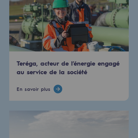
Hydrogène
Hydrogène
Hydrogène : Enjeux et opportunités
Production d'hydrogène
Transport d'hydrogène
Teréga, acteur de l’énergie engagé
Stockage d'hydrogène
au service de la société
Projet HySoW
En savoir plus
Projet H2med
Appel à Manifestation d'Intérêt H2 et C
Cartographie du réseau
Stratégie & Innovation