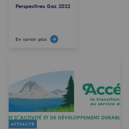
Perspectives Gaz 2022
Sécurité et cybersécurité
Santé et sécurité au travail
Sécurité industrielle
En savoir plus
Gouvernance responsable
Gouvernance responsable
CADRE, le programme gouvernance
Organisation
Éthique et conformité
Achats responsables
Fonds de dotation
ACTUALITÉ
Fonds de dotation