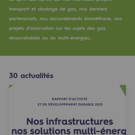
Digitalisation
transport et stockage de gaz, nos derniers
Transversalité et Collaboratif
partenariats, nos raccordements biométhane, nos
Notre culture et nos valeurs
projets d’innovation sur les sujets des gaz
Une organisation certifiée
renouvelables ou du multi-énergies...
Notre organisation
Notre organisation
30
actualités
Gouvernance
Indicateurs
Publications institutionnelles
Où nous trouver
Les énergies d'avenir