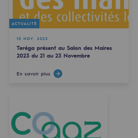
2050 : un monde d’énergies renouvelabl
Objectif Hydrogène
ACTUALITÉ
CCUS Objectif Zéro CO2
10 NOV. 2023
Objectif Biométhane
Teréga présent au Salon des Maires
2023 du 21 au 23 Novembre
Le Labo
Acteur engagé
En savoir plus
Acteur engagé
Ambition RSE
Responsabilité environnementale
Responsabilité environnementale
BE POSITIF, le programme de responsabi