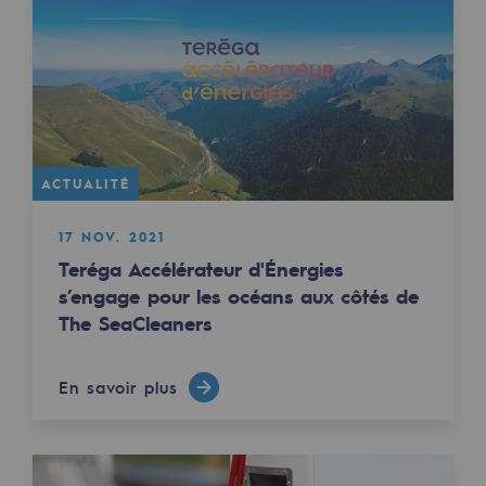
Territorial
Engagements auprès des territoires
Social
Social
ACTUALITÉ
Notre investissement dans les compéte
17 NOV. 2021
Inclusion
Teréga Accélérateur d'Énergies
Mixité et égalité Femme-Homme
s’engage pour les océans aux côtés de
The SeaCleaners
QVCT
En savoir plus
Sécurité
Sécurité
PARI 2035, le programme de sécurité