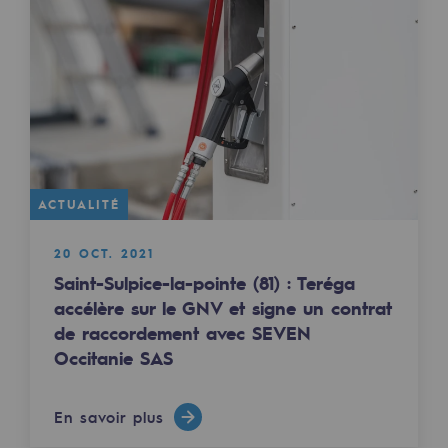
Sécurité et cybersécurité
Santé et sécurité au travail
Sécurité industrielle
Gouvernance responsable
Gouvernance responsable
ACTUALITÉ
CADRE, le programme gouvernance
20 OCT. 2021
Saint-Sulpice-la-pointe (81) : Teréga
Organisation
accélère sur le GNV et signe un contrat
Éthique et conformité
de raccordement avec SEVEN
Occitanie SAS
Achats responsables
Fonds de dotation
En savoir plus
Fonds de dotation