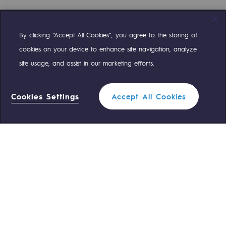
By clicking “Accept All Cookies”, you agree to the storing of
Compte Twitter
Compte Facebook
Compte Linkedin
Compte Youtube
cookies on your device to enhance site navigation, analyze
site usage, and assist in our marketing efforts.
NOS ÉQUIPES SONT À VOTRE ÉCOUTE
Cookies Settings
Accept All Cookies
0 559 133 400
Standard Teréga
Filtrer
1
0 800 028 800
Urgence gaz
FERMER
ACCÈS RAPIDE
Nous contacter
Règlementation
Nous rejoindre
Portail client