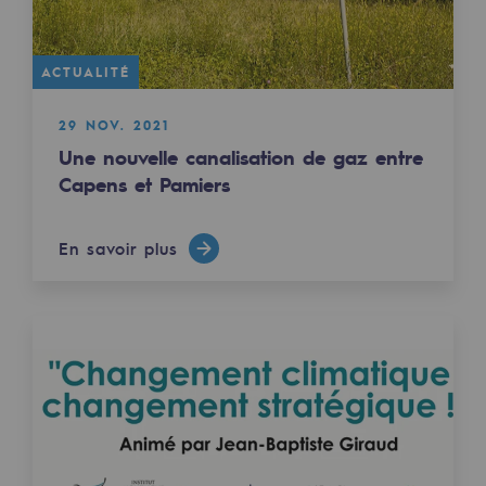
Les énergies d'avenir
Notre vision
ACTUALITÉ
Gaz renouvelables et procédés durables
29 NOV. 2021
Gaz renouvelables et procédés d
Une nouvelle canalisation de gaz entre
Capens et Pamiers
Pyrogazéification et gazéification hydro
Méthanation
En savoir plus
Captage de CO2
Nouveaux usages
Concertations CH4, H2 et CO2
Espace pédagogique
Espace pédagogique