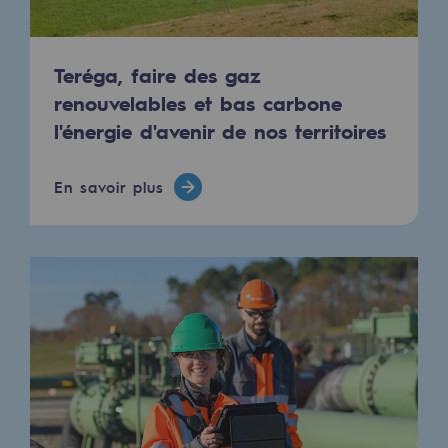
Hydrogène
Hydrogène
Teréga, faire des gaz
renouvelables et bas carbone
Hydrogène : Enjeux et opportunités
l'énergie d'avenir de nos territoires
Production d'hydrogène
Transport d'hydrogène
En savoir plus
Stockage d'hydrogène
Projet HySoW
Projet H2med
Appel à Manifestation d'Intérêt H2 et C
Cartographie du réseau
Stratégie & Innovation