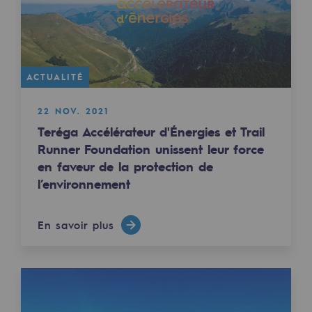
Décarbonation : une priorité
Limitation des émissions atmosphériques
Gestion de l'énergie
ACTUALITÉ
Préservation de la biodiversité
22 NOV. 2021
Gestion des impacts
Teréga Accélérateur d'Énergies et Trail
Runner Foundation unissent leur force
Responsabilité sociale et territoriale
en faveur de la protection de
l’environnement
Responsabilité sociale et territoria
Energiz Mouv
En savoir plus
Energiz Mouv
Le programme social et territorial de 
Territorial