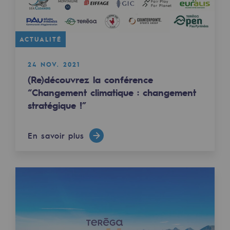
2050 : un monde d’énergies renouvelabl
Objectif Hydrogène
ACTUALITÉ
CCUS Objectif Zéro CO2
24 NOV. 2021
Objectif Biométhane
(Re)découvrez la conférence
“Changement climatique : changement
Le Labo
stratégique !”
Acteur engagé
En savoir plus
Acteur engagé
Ambition RSE
Responsabilité environnementale
Responsabilité environnementale
BE POSITIF, le programme de responsabi