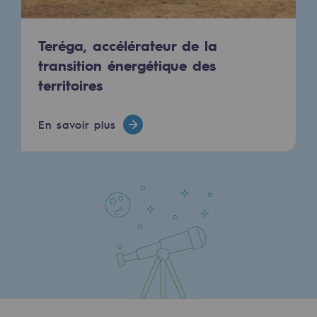
Communiqués de presse
Teréga, accélérateur de la
Actualités
transition énergétique des
territoires
Documentation
Evénements
En savoir plus
L'édito Teréga
Les actions soutenues par Teréga