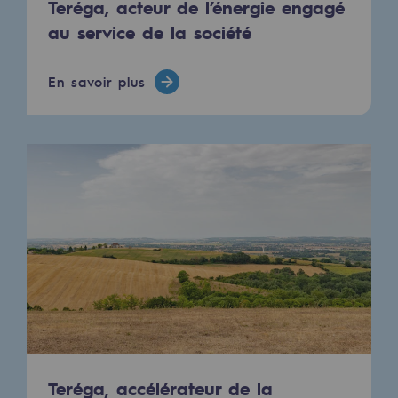
Teréga, acteur de l’énergie engagé
Stratégie & Innovation
au service de la société
Notre stratégie d’innovation
Notre stratégie d’innovation
En savoir plus
Objectif Recherche & Innovation : sécur
Objectif Recherche & Innovation : envi
Objectif Recherche & Innovation : bio
Objectif Recherche & Innovation : hydr
Objectif Recherche & Innovation : syst
Partenariats et innovation participative
Newsroom
Teréga, accélérateur de la
Newsroom