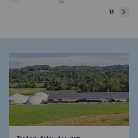
Raccordement au réseau de gaz
Next
18
Stockage de gaz
Stockage de gaz
Savoir-faire
Projet type
Infrastructures historiques
Biométhane
Biométhane
Biométhane : Enjeux et opportunités
Qu'est-ce que la méthanisation ?
Teréga, partenaire de référence sur le 
Teréga, faire des gaz