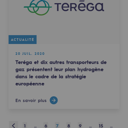
Présentation du fonds de dotation
Gouvernance du fonds de dotation et po
Soumettre un projet
ACTUALITÉ
Nos activités
20 JUIL. 2020
Nos activités
Teréga et dix autres transporteurs de
gaz présentent leur plan hydrogène
Transport de gaz
dans le cadre de la stratégie
européenne
Transport de gaz
Savoir-faire
En savoir plus
Projet type
Exploitation du réseau de gaz
Prev
1
...
6
7
8
9
...
15
...