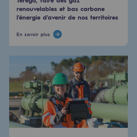
Hydrogène
renouvelables et bas carbone
l'énergie d'avenir de nos territoires
Hydrogène
Hydrogène : Enjeux et opportunités
En savoir plus
Production d'hydrogène
Transport d'hydrogène
Stockage d'hydrogène
Projet HySoW
Projet H2med
Appel à Manifestation d'Intérêt H2 et C
Cartographie du réseau
Stratégie & Innovation