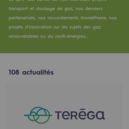
Digitalisation
transport et stockage de gaz, nos derniers
Transversalité et Collaboratif
partenariats, nos raccordements biométhane, nos
Notre culture et nos valeurs
projets d’innovation sur les sujets des gaz
Une organisation certifiée
renouvelables ou du multi-énergies...
Notre organisation
Notre organisation
108
actualités
Gouvernance
Indicateurs
Publications institutionnelles
Où nous trouver
Les énergies d'avenir