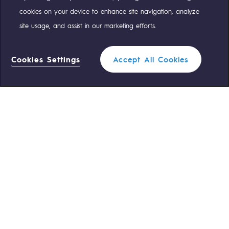
cookies on your device to enhance site navigation, analyze
site usage, and assist in our marketing efforts.
NOS ÉQUIPES SONT À VOTRE ÉCOUTE
Cookies Settings
Accept All Cookies
0 559 133 400
Standard Teréga
Filtrer
1
0 800 028 800
Urgence gaz
FERMER
ACCÈS RAPIDE
Nous contacter
Règlementation
Nous rejoindre
Portail client
Newsroom
Données personnelles
Mentions légales