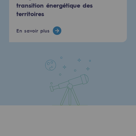
transition énergétique des
Communiqués de presse
territoires
Actualités
En savoir plus
Documentation
Evénements
L'édito Teréga
Les actions soutenues par Teréga