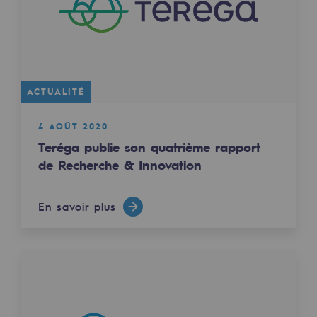
Sécurité et cybersécurité
Santé et sécurité au travail
Sécurité industrielle
ACTUALITÉ
Gouvernance responsable
4 AOÛT 2020
Gouvernance responsable
Teréga publie son quatrième rapport
de Recherche & Innovation
CADRE, le programme gouvernance
Organisation
En savoir plus
Éthique et conformité
Achats responsables
Fonds de dotation
Fonds de dotation