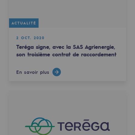
2050 : un monde d’énergies renouvelabl
Objectif Hydrogène
ACTUALITÉ
CCUS Objectif Zéro CO2
2 OCT. 2020
Objectif Biométhane
Teréga signe, avec la SAS Agrienergie,
son troisième contrat de raccordement
Le Labo
Acteur engagé
En savoir plus
Acteur engagé
Ambition RSE
Responsabilité environnementale
Responsabilité environnementale
BE POSITIF, le programme de responsabi