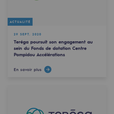
Décarbonation : une priorité
Limitation des émissions atmosphériques
ACTUALITÉ
Gestion de l'énergie
29 SEPT. 2020
Préservation de la biodiversité
Teréga poursuit son engagement au
Gestion des impacts
sein du Fonds de dotation Centre
Pompidou Accélérations
Responsabilité sociale et territoriale
Responsabilité sociale et territoria
En savoir plus
Energiz Mouv
Energiz Mouv
Le programme social et territorial de 
Territorial