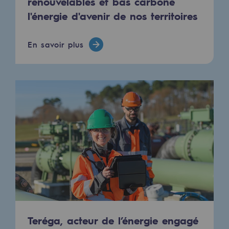
renouvelables et bas carbone
Hydrogène
l'énergie d'avenir de nos territoires
Hydrogène
En savoir plus
Hydrogène : Enjeux et opportunités
Production d'hydrogène
Transport d'hydrogène
Stockage d'hydrogène
Projet HySoW
Projet H2med
Appel à Manifestation d'Intérêt H2 et C
Cartographie du réseau
Teréga, acteur de l’énergie engagé
Stratégie & Innovation