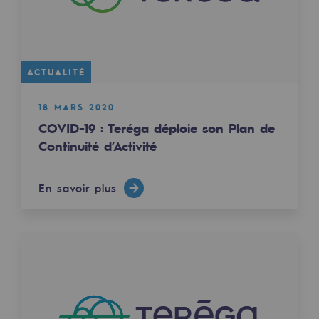
2050 : un monde d’énergies renouvelabl
Objectif Hydrogène
CCUS Objectif Zéro CO2
ACTUALITÉ
Objectif Biométhane
18 MARS 2020
COVID-19 : Teréga déploie son Plan de
Le Labo
Continuité d’Activité
Acteur engagé
En savoir plus
Acteur engagé
Ambition RSE
Responsabilité environnementale
Responsabilité environnementale
BE POSITIF, le programme de responsabi