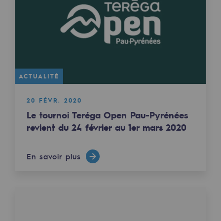
Sécurité et cybersécurité
Santé et sécurité au travail
Sécurité industrielle
ACTUALITÉ
Gouvernance responsable
Gouvernance responsable
20 FÉVR. 2020
Le tournoi Teréga Open Pau-Pyrénées
CADRE, le programme gouvernance
revient du 24 février au 1er mars 2020
Organisation
En savoir plus
Éthique et conformité
Achats responsables
Fonds de dotation
Fonds de dotation