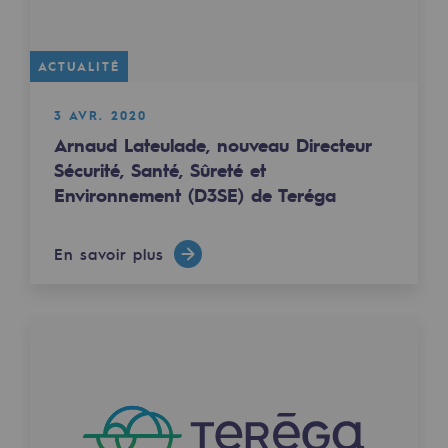
Les énergies d'avenir
Notre vision
ACTUALITÉ
Gaz renouvelables et procédés durables
3 AVR. 2020
Gaz renouvelables et procédés d
Arnaud Lateulade, nouveau Directeur
Sécurité, Santé, Sûreté et
Pyrogazéification et gazéification hydro
Environnement (D3SE) de Teréga
Méthanation
En savoir plus
Captage de CO2
Nouveaux usages
Concertations CH4, H2 et CO2
Espace pédagogique
Espace pédagogique