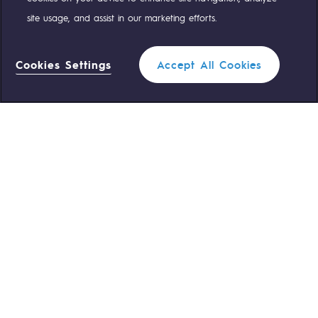
site usage, and assist in our marketing efforts.
NOS ÉQUIPES SONT À VOTRE ÉCOUTE
Cookies Settings
Accept All Cookies
0 559 133 400
Standard Teréga
Filtrer
1
0 800 028 800
Urgence gaz
FERMER
ACCÈS RAPIDE
Nous contacter
Règlementation
Nous rejoindre
Portail client
Newsroom
Données personnelles
Mentions légales