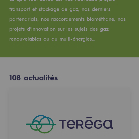
Digitalisation
transport et stockage de gaz, nos derniers
Transversalité et Collaboratif
partenariats, nos raccordements biométhane, nos
Notre culture et nos valeurs
projets d’innovation sur les sujets des gaz
Une organisation certifiée
renouvelables ou du multi-énergies...
Notre organisation
Notre organisation
108
actualités
Gouvernance
Indicateurs
Publications institutionnelles
Où nous trouver
Les énergies d'avenir