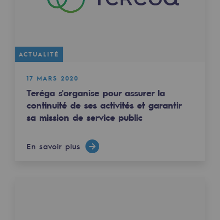
Décarbonation : une priorité
Limitation des émissions atmosphériques
Gestion de l'énergie
ACTUALITÉ
Préservation de la biodiversité
17 MARS 2020
Gestion des impacts
Teréga s'organise pour assurer la
continuité de ses activités et garantir
Responsabilité sociale et territoriale
sa mission de service public
Responsabilité sociale et territoria
En savoir plus
Energiz Mouv
Energiz Mouv
Le programme social et territorial de 
Territorial