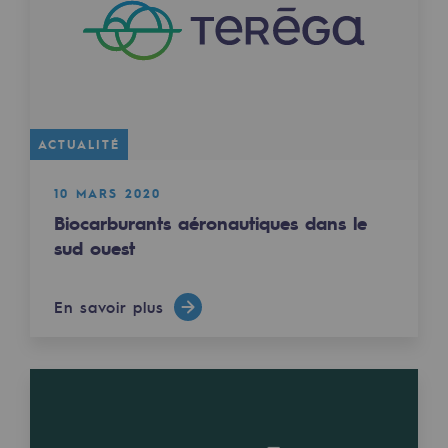
Territorial
Engagements auprès des territoires
Social
Social
ACTUALITÉ
Notre investissement dans les compéte
10 MARS 2020
Biocarburants aéronautiques dans le
Inclusion
sud ouest
Mixité et égalité Femme-Homme
En savoir plus
QVCT
Sécurité
Sécurité
PARI 2035, le programme de sécurité