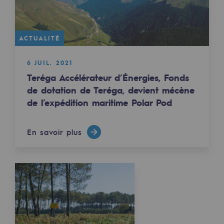
2050 : un monde d’énergies renouvelabl
Objectif Hydrogène
ACTUALITÉ
CCUS Objectif Zéro CO2
6 JUIL. 2021
Objectif Biométhane
Teréga Accélérateur d’Énergies, Fonds
de dotation de Teréga, devient mécène
Le Labo
de l’expédition maritime Polar Pod
Acteur engagé
En savoir plus
Acteur engagé
Ambition RSE
Responsabilité environnementale
Responsabilité environnementale
BE POSITIF, le programme de responsabi