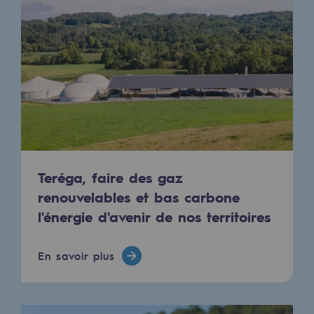
Raccordement au réseau de gaz
Stockage de gaz
Stockage de gaz
Savoir-faire
Projet type
Infrastructures historiques
Teréga, faire des gaz
Biométhane
renouvelables et bas carbone
Biométhane
l'énergie d'avenir de nos territoires
Biométhane : Enjeux et opportunités
En savoir plus
Qu'est-ce que la méthanisation ?
Teréga, partenaire de référence sur le 