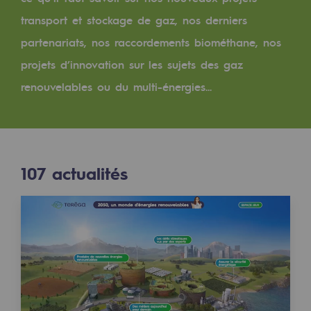
Digitalisation
transport et stockage de gaz, nos derniers
Transversalité et Collaboratif
partenariats, nos raccordements biométhane, nos
Notre culture et nos valeurs
projets d’innovation sur les sujets des gaz
Une organisation certifiée
renouvelables ou du multi-énergies...
Notre organisation
Notre organisation
107
actualités
Gouvernance
Indicateurs
Publications institutionnelles
Où nous trouver
Les énergies d'avenir