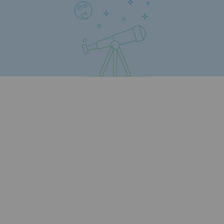
Communiqués de presse
Actualités
Documentation
Evénements
L'édito Teréga
Les actions soutenues par Teréga