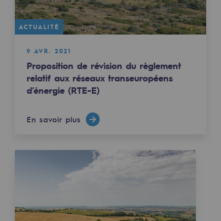
Territorial
ACTUALITÉ
Engagements auprès des territoires
9 AVR. 2021
Social
Proposition de révision du règlement
Social
relatif aux réseaux transeuropéens
d’énergie (RTE-E)
Notre investissement dans les compéte
Inclusion
En savoir plus
Mixité et égalité Femme-Homme
QVCT
Sécurité
Sécurité
PARI 2035, le programme de sécurité