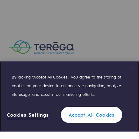
By clicking “Accept All Cookies”, you agree to the storing of
Compte Twitter
Compte Facebook
Compte Linkedin
Compte Youtube
cookies on your device to enhance site navigation, analyze
site usage, and assist in our marketing efforts.
NOS ÉQUIPES SONT À VOTRE ÉCOUTE
Cookies Settings
Accept All Cookies
0 559 133 400
Standard Teréga