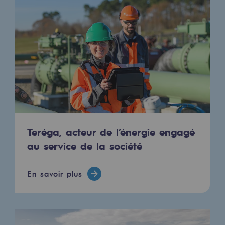
Hydrogène
Hydrogène
Hydrogène : Enjeux et opportunités
Production d'hydrogène
Transport d'hydrogène
Stockage d'hydrogène
Teréga, acteur de l’énergie engagé
Projet HySoW
au service de la société
Projet H2med
Appel à Manifestation d'Intérêt H2 et C
En savoir plus
Cartographie du réseau
Stratégie & Innovation