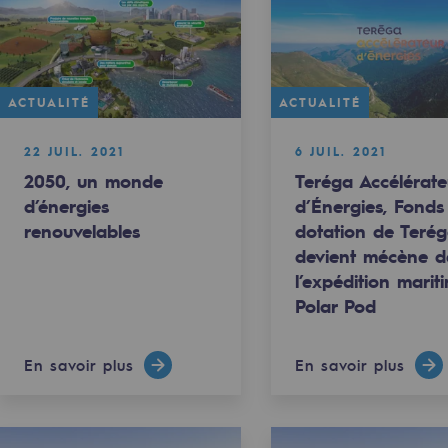
ACTUALITÉ
ACTUALITÉ
22 JUIL. 2021
6 JUIL. 2021
2050, un monde
Teréga Accélérate
d’énergies
d’Énergies, Fonds
renouvelables
dotation de Terég
devient mécène d
mentale
l’expédition marit
Polar Pod
ponsabilité environnementale
En savoir plus
En savoir plus
ériques