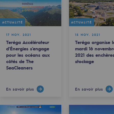
ACTUALITÉ
ACTUALITÉ
17 NOV. 2021
15 NOV. 2021
Teréga Accélérateur
Teréga organise l
d'Énergies s’engage
mardi 16 novembr
pour les océans aux
2021 des enchère
côtés de The
stockage
SeaCleaners
uvelables et bas carbone
En savoir plus
En savoir plus