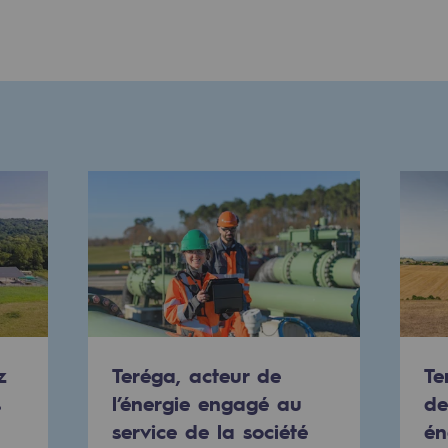
res
compétences
z
Teréga, acteur de
Te
s
l’énergie engagé au
de
service de la société
én