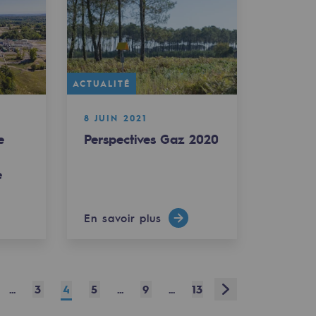
ACTUALITÉ
8 JUIN 2021
e
Perspectives Gaz 2020
e
En savoir plus
Next
...
3
4
5
...
9
...
13