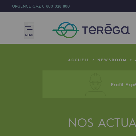
URGENCE GAZ
0 800 028 800
MENU
Nous sommes
ACCUEIL
NEWSROOM
Nous sommes
80 ans d'histoire
Profil Expé
Teréga
Teréga
NOS ACTUA
Accélérateur de la transition éner