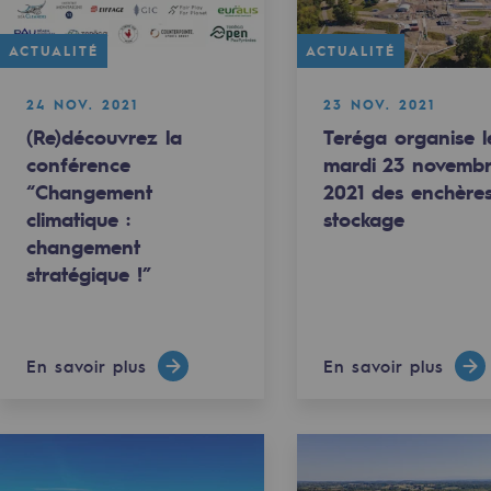
ACTUALITÉ
ACTUALITÉ
24 NOV. 2021
23 NOV. 2021
(Re)découvrez la
Teréga organise l
conférence
mardi 23 novemb
“Changement
2021 des enchère
climatique :
stockage
changement
stratégique !”
rables
En savoir plus
En savoir plus
océdés durables
n hydrothermale