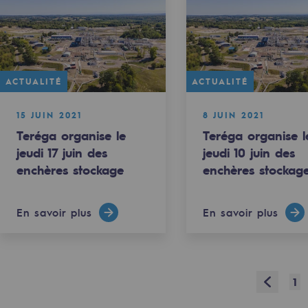
ACTUALITÉ
ACTUALITÉ
e
15 JUIN 2021
8 JUIN 2021
Teréga organise le
Teréga organise l
erritoriale
jeudi 17 juin des
jeudi 10 juin des
enchères stockage
enchères stockag
En savoir plus
En savoir plus
al de Teréga
Prev
1