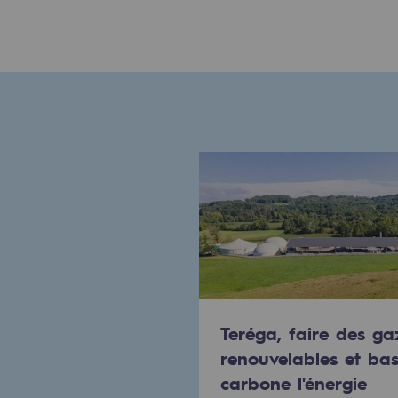
Engagements auprès des territoi
Social
Social
Notre investissement dans les 
Inclusion
Mixité et égalité Femme-Homme
QVCT
Sécurité
Teréga, faire des ga
renouvelables et ba
Sécurité
carbone l'énergie