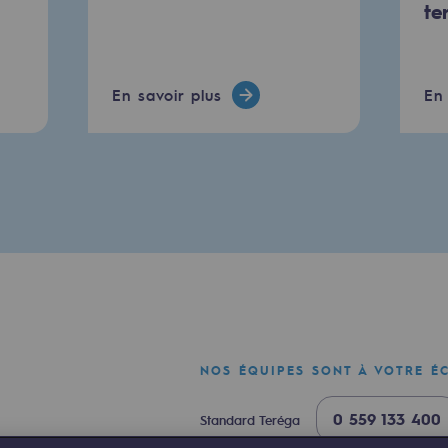
te
urité
En savoir plus
En 
e
nce
NOS ÉQUIPES SONT À VOTRE É
0 559 133 400
Standard Teréga