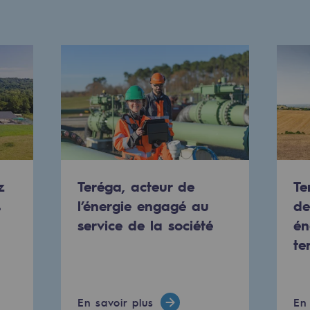
z
Teréga, acteur de
Te
mentale
s
l’énergie engagé au
de
service de la société
én
ponsabilité environnementale
te
ériques
En savoir plus
En 