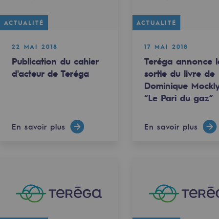
ACTUALITÉ
ACTUALITÉ
22 MAI 2018
17 MAI 2018
Publication du cahier
Teréga annonce l
d'acteur de Teréga
sortie du livre de
Dominique Mockly
“Le Pari du gaz”
En savoir plus
En savoir plus
rables
océdés durables
n hydrothermale