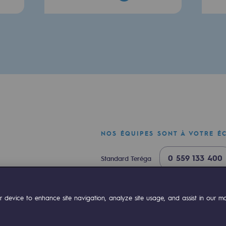
e
erritoriale
NOS ÉQUIPES SONT À VOTRE É
0 559 133 400
Standard Teréga
al de Teréga
0 800 028 800
Urgence gaz
ok
Linkedin
Compte Youtube
 device to enhance site navigation, analyze site usage, and assist in our mar