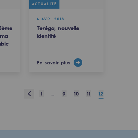
ACTUALITÉ
4 AVR. 2018
 3ème
Teréga, nouvelle
ama
identité
ble
En savoir plus
Prev
1
...
9
10
11
12