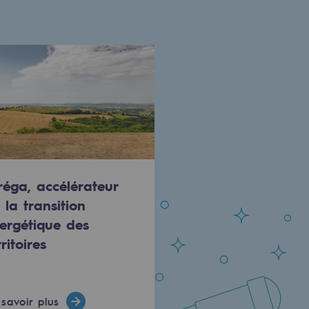
réga, accélérateur
 la transition
ergétique des
rritoires
savoir plus