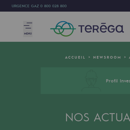
URGENCE GAZ
0 800 028 800
MENU
Nous sommes
ACCUEIL
NEWSROOM
Nous sommes
80 ans d'histoire
Profil Inve
Teréga
Teréga
NOS ACTUA
Accélérateur de la transition éner