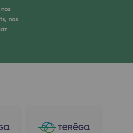
 nos
ts, nos
gaz