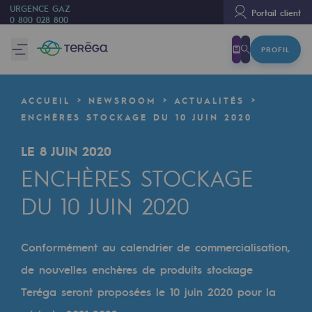
URGENCE GAZ
Portail client
0 800 028 800
PROFIL
Nous sommes
Nous sommes
ACCUEIL
NEWSROOM
ACTUALITÉS
80 ans d'histoire
ENCHÈRES STOCKAGE DU 10 JUIN 2020
Teréga
LE 8 JUIN 2020
Teréga
ENCHÈRES STOCKAGE
Accélérateur de la transition énergétique
DU 10 JUIN 2020
Un réseau local et européen
Conformément au calendrier de commercialisation,
Une organisation adaptative et ouverte
de nouvelles enchères de produits stockage
Une organisation adaptative et o
Teréga seront proposées le 10 juin 2020 pour la