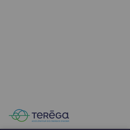
Sécurité et cybersécurité
Santé et sécurité au travail
Sécurité industrielle
Gouvernance responsable
Gouvernance responsable
CADRE, le programme gouvernance
Organisation
Éthique et conformité
Achats responsables
Fonds de dotation
Fonds de dotation