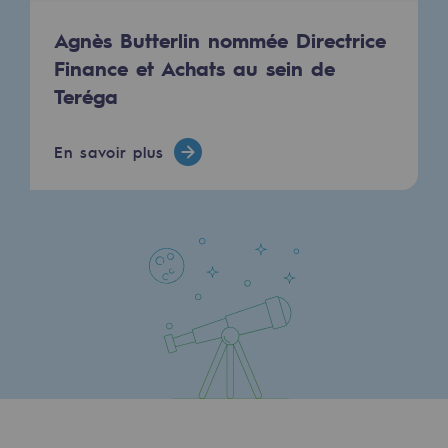
Territorial
Agnès Butterlin nommée Directrice
Engagements auprès des territoires
Finance et Achats au sein de
Teréga
Social
Social
En savoir plus
Notre investissement dans les compéte
Inclusion
Mixité et égalité Femme-Homme
QVCT
Sécurité
Sécurité
PARI 2035, le programme de sécurité