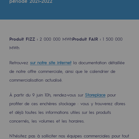
Digitalisation
période 2021-2022
Transversalité et Collaboratif
Notre culture et nos valeurs
Une organisation certifiée
Produit FIZZ :
2 000 000 MWh
Produit FAIR :
1 500 000
MWh
Notre organisation
Notre organisation
Retrouvez
sur notre site internet
la documentation détaillée
de notre offre commerciale, ainsi que le calendrier de
Gouvernance
commercialisation actualisé.
Indicateurs
À partir du 9 juin 10h, rendez-vous sur
Storeplace
pour
Publications institutionnelles
profiter de ces enchères stockage : vous y trouverez d'ores
et déjà toutes les informations utiles sur les produits
Où nous trouver
concernés, les volumes et les horaires.
Les énergies d'avenir
N'hésitez pas à solliciter nos équipes commerciales pour tout