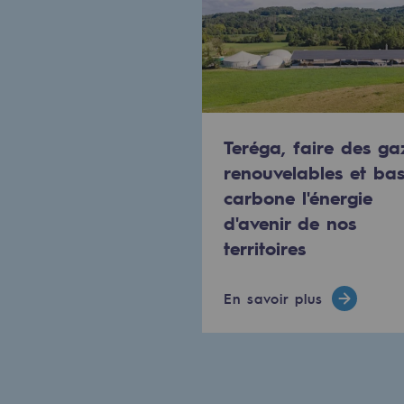
Méthanation
Captage de CO2
Nouveaux usages
Concertations CH4, H2 et CO2
Teréga, faire des ga
renouvelables et ba
Espace pédagogique
carbone l'énergie
Espace pédagogique
d'avenir de nos
territoires
2050 : un monde d’énergies reno
En savoir plus
Objectif Hydrogène
CCUS Objectif Zéro CO2
Objectif Biométhane