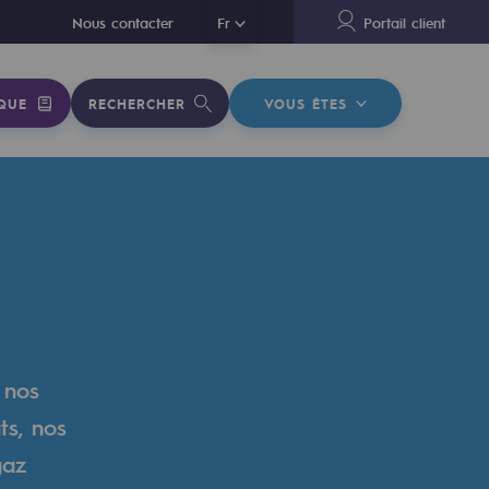
En
Nous contacter
Fr
Portail client
QUE
RECHERCHER
VOUS ÊTES
 nos
ts, nos
gaz