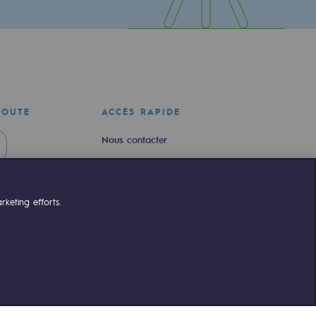
COUTE
ACCÈS RAPIDE
Nous contacter
Nous rejoindre
Newsroom
keting efforts.
Règlementation
Portail client