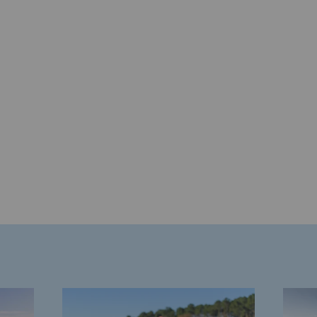
rables
océdés durables
n hydrothermale