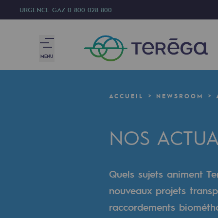
URGENCE GAZ
0 800 028 800
MENU
Nous sommes
ACCUEIL
NEWSROOM
Nous sommes
NOS ACTUA
80 ans d'histoire
Teréga
Quels sujets animent Ter
Teréga
nouveaux projets transp
Accélérateur de la transition éner
raccordements biométhan