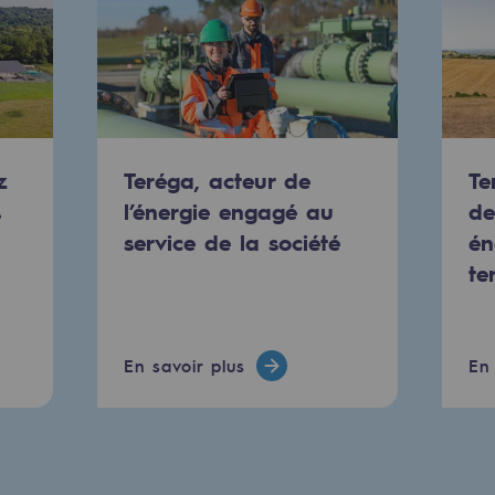
z
Teréga, acteur de
Te
s
l’énergie engagé au
de
service de la société
én
te
uvelables et bas carbone
En savoir plus
En 