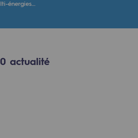
i-énergies...
verte
ive et ouverte
0
actualité