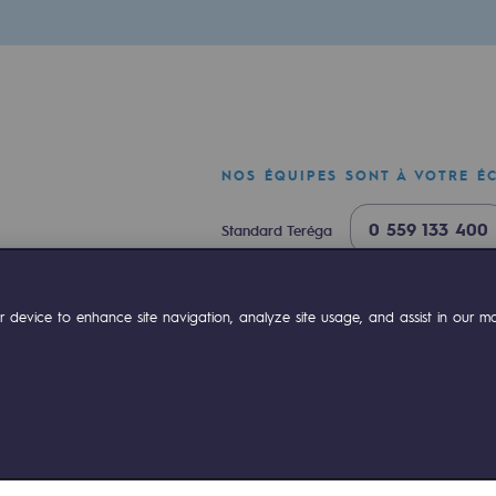
NOS ÉQUIPES SONT À VOTRE É
0 559 133 400
Standard Teréga
0 800 028 800
Urgence gaz
mentale
ok
Linkedin
Compte Youtube
 device to enhance site navigation, analyze site usage, and assist in our mar
ponsabilité environnementale
ériques