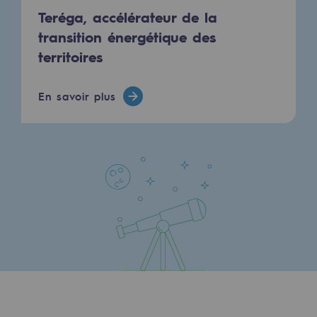
Teréga, accélérateur de la
Décarbonation : une priorité
transition énergétique des
Limitation des émissions atmosphériques
territoires
Gestion de l'énergie
En savoir plus
Préservation de la biodiversité
Gestion des impacts
Responsabilité sociale et territoriale
Responsabilité sociale et territoria
Energiz Mouv
Energiz Mouv
Le programme social et territorial de 
Territorial