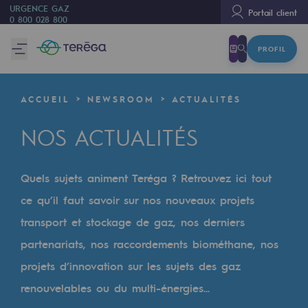
URGENCE GAZ
Portail client
0 800 028 800
PROFIL
Nous sommes
Nous sommes
ACCUEIL
NEWSROOM
ACTUALITÉS
80 ans d'histoire
NOS ACTUALITÉS
Teréga
Teréga
Quels sujets animent Teréga ? Retrouvez ici tout
Accélérateur de la transition énergétique
ce qu’il faut savoir sur nos nouveaux projets
Un réseau local et européen
transport et stockage de gaz, nos derniers
partenariats, nos raccordements biométhane, nos
Une organisation adaptative et ouverte
projets d’innovation sur les sujets des gaz
Une organisation adaptative et o
renouvelables ou du multi-énergies...