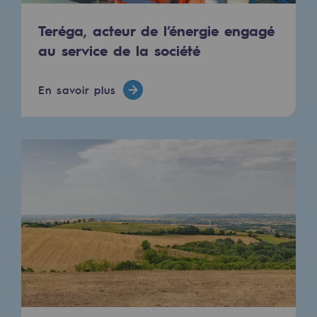
2050 : un monde d’énergies renouvelabl
Teréga, acteur de l’énergie engagé
Objectif Hydrogène
au service de la société
CCUS Objectif Zéro CO2
En savoir plus
Objectif Biométhane
Le Labo
Acteur engagé
Acteur engagé
Ambition RSE
Responsabilité environnementale
Responsabilité environnementale
BE POSITIF, le programme de responsabi