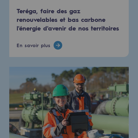
Les énergies d'avenir
Teréga, faire des gaz
Notre vision
renouvelables et bas carbone
l'énergie d'avenir de nos territoires
Gaz renouvelables et procédés durables
Gaz renouvelables et procédés d
En savoir plus
Pyrogazéification et gazéification hydro
Méthanation
Captage de CO2
Nouveaux usages
Concertations CH4, H2 et CO2
Espace pédagogique
Espace pédagogique