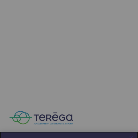
Territorial
Engagements auprès des territoires
Social
Social
Notre investissement dans les compéte
Inclusion
Mixité et égalité Femme-Homme
QVCT
Sécurité
Sécurité
PARI 2035, le programme de sécurité