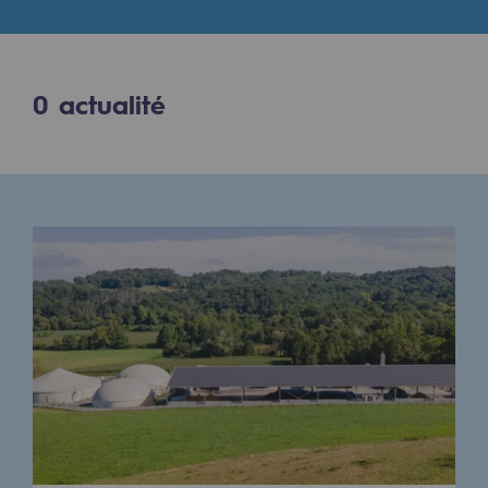
Digitalisation
Transversalité et Collaboratif
Notre culture et nos valeurs
0
actualité
Une organisation certifiée
Notre organisation
Notre organisation
Gouvernance
Indicateurs
Publications institutionnelles
Où nous trouver
Les énergies d'avenir