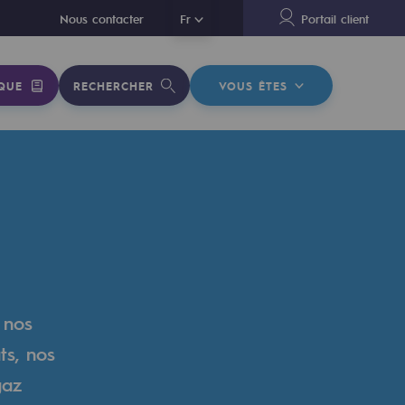
En
Nous contacter
Fr
Portail client
QUE
RECHERCHER
VOUS ÊTES
 nos
ts, nos
gaz