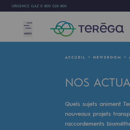
URGENCE GAZ
0 800 028 800
MENU
Nous sommes
ACCUEIL
NEWSROOM
Nous sommes
NOS ACTUA
80 ans d'histoire
Teréga
Quels sujets animent Ter
Teréga
nouveaux projets transp
Accélérateur de la transition éner
raccordements biométhan