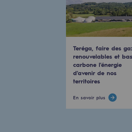
Méthanation
Captage de CO2
Nouveaux usages
Concertations CH4, H2 et CO2
Teréga, faire des ga
renouvelables et ba
Espace pédagogique
carbone l'énergie
Espace pédagogique
d'avenir de nos
territoires
2050 : un monde d’énergies reno
En savoir plus
Objectif Hydrogène
CCUS Objectif Zéro CO2
Objectif Biométhane