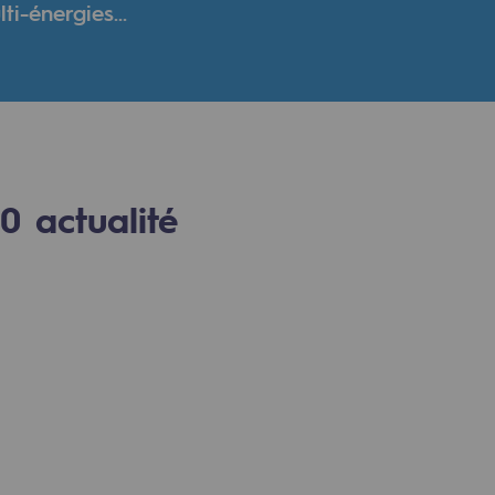
i-énergies...
verte
ive et ouverte
0
actualité