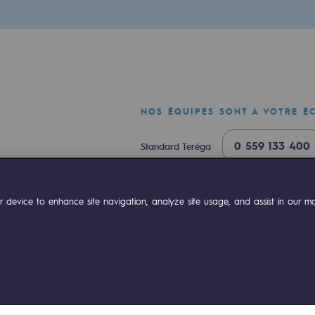
NOS ÉQUIPES SONT À VOTRE É
0 559 133 400
Standard Teréga
0 800 028 800
Urgence gaz
mentale
ok
Linkedin
Compte Youtube
 device to enhance site navigation, analyze site usage, and assist in our mar
ponsabilité environnementale
ériques