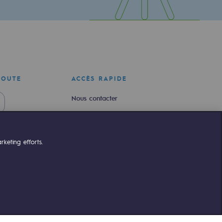
COUTE
ACCÈS RAPIDE
Nous contacter
Nous rejoindre
Newsroom
keting efforts.
Règlementation
Portail client