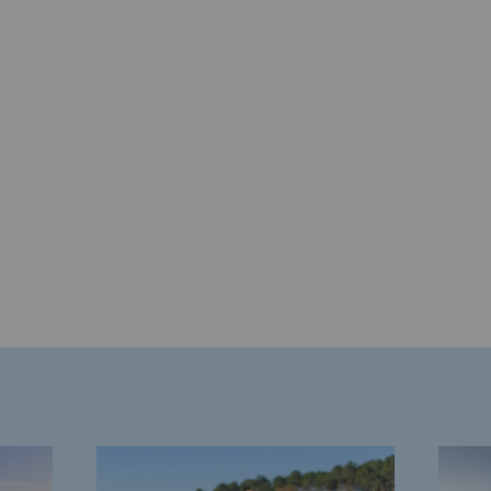
rables
océdés durables
n hydrothermale