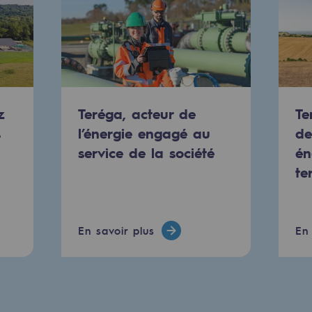
z
Teréga, acteur de
Te
s
l’énergie engagé au
de
service de la société
én
te
uvelables et bas carbone
En savoir plus
En 