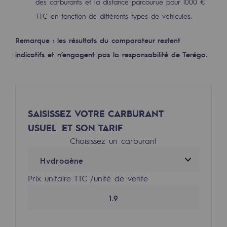
des carburants et la distance parcourue pour 1000 €
Décarbonation : une priorité
TTC en fonction de différents types de véhicules.
Limitation des émissions atmosphériques
Remarque : les résultats du comparateur restent
Gestion de l'énergie
indicatifs et n’engagent pas la responsabilité de Teréga.
Préservation de la biodiversité
Gestion des impacts
SAISISSEZ VOTRE CARBURANT
Responsabilité sociale et territoriale
USUEL ET SON TARIF
Responsabilité sociale et territoria
Choisissez un carburant
Energiz Mouv
Energiz Mouv
Prix unitaire TTC /unité de vente
Le programme social et territorial de 
Territorial