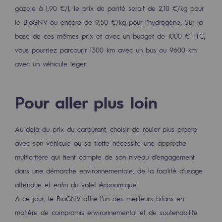
Raccordement au réseau de gaz
gazole à 1,90 €/l, le prix de parité serait de 2,10 €/kg pour
le BioGNV ou encore de 9,50 €/kg pour l’hydrogène. Sur la
Stockage de gaz
base de ces mêmes prix et avec un budget de 1000 € TTC,
Stockage de gaz
vous pourriez parcourir 1300 km avec un bus ou 9600 km
avec un véhicule léger.
Savoir-faire
Projet type
Pour aller plus loin
Infrastructures historiques
Au-delà du prix du carburant, choisir de rouler plus propre
Biométhane
avec son véhicule ou sa flotte nécessite une approche
Biométhane
multicritère qui tient compte de son niveau d’engagement
Biométhane : Enjeux et opportunités
dans une démarche environnementale, de la facilité d’usage
attendue et enfin du volet économique.
Qu'est-ce que la méthanisation ?
À ce jour, le BioGNV offre l’un des meilleurs bilans en
Teréga, partenaire de référence sur le 
matière de compromis environnemental et de soutenabilité