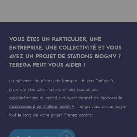
Communiqués de presse
Actualités
Documentation
VOUS ÊTES UN PARTICULIER, UNE
ENTREPRISE, UNE COLLECTIVITÉ ET VOUS
Evénements
AVEZ UN PROJET DE STATIONS BIOGNV ?
L'édito Teréga
TERÉGA PEUT VOUS AIDER !
Les actions soutenues par Teréga
La présence du réseau de transport de gaz Teréga à
proximité des axes routiers et aux abords des
agglomérations du grand sud-ouest permet de proposer
le
raccordement de stations bioGNV
. Teréga vous accompagne
tout le long de votre projet. Prenez contact !