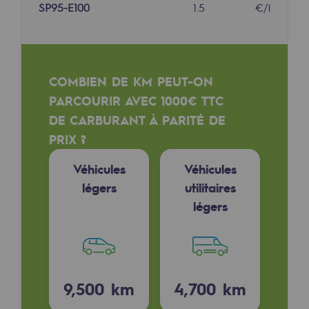
SP95-E100
1.5
€/l
Sécurité et cybersécurité
Santé et sécurité au travail
Sécurité industrielle
COMBIEN DE KM PEUT-ON
PARCOURIR AVEC 1000€ TTC
Gouvernance responsable
DE CARBURANT À PARITÉ DE
Gouvernance responsable
PRIX ?
CADRE, le programme gouvernance
Véhicules
Véhicules
légers
utilitaires
Organisation
légers
Éthique et conformité
Achats responsables
Fonds de dotation
9,500
km
4,700
km
Fonds de dotation