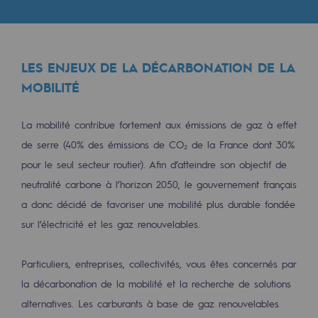
Les énergies d'avenir
Notre vision
LES ENJEUX DE LA DÉCARBONATION DE LA
Gaz renouvelables et procédés durables
MOBILITÉ
Gaz renouvelables et procédés d
Pyrogazéification et gazéification hydro
La mobilité contribue fortement aux émissions de gaz à effet
de serre (40% des émissions de CO₂ de la France dont 30%
Méthanation
pour le seul secteur routier). Afin d’atteindre son objectif de
Captage de CO2
neutralité carbone à l’horizon 2050, le gouvernement français
a donc décidé de favoriser une mobilité plus durable fondée
Nouveaux usages
sur l’électricité et les gaz renouvelables.
Concertations CH4, H2 et CO2
Particuliers, entreprises, collectivités, vous êtes concernés par
Espace pédagogique
la décarbonation de la mobilité et la recherche de solutions
Espace pédagogique
alternatives. Les carburants à base de gaz renouvelables