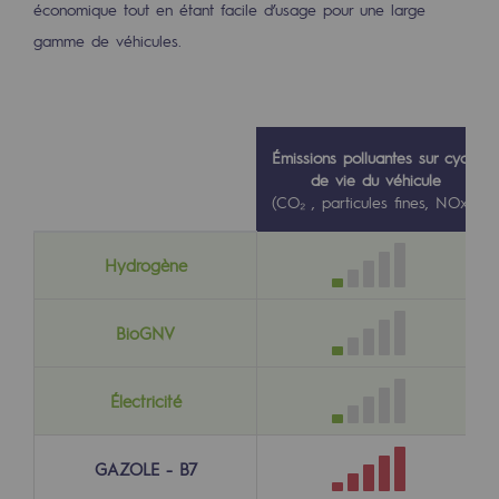
économique tout en étant facile d’usage pour une large
Hydrogène
gamme de véhicules.
Hydrogène
Hydrogène : Enjeux et opportunités
Production d'hydrogène
Émissions polluantes sur cycle
de vie du véhicule
Transport d'hydrogène
(CO₂ , particules fines, NOx…)
Stockage d'hydrogène
Hydrogène
Projet HySoW
BioGNV
Projet H2med
Appel à Manifestation d'Intérêt H2 et C
Électricité
Cartographie du réseau
GAZOLE - B7
Stratégie & Innovation