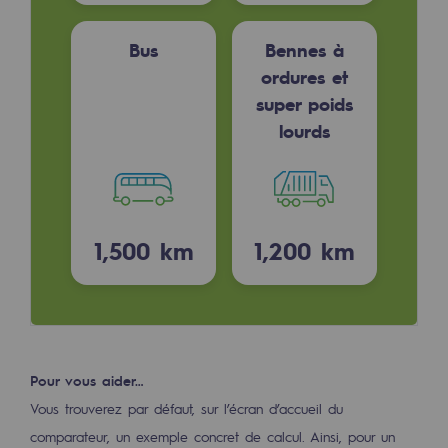
Présentation du fonds de dotation
Bus
Bennes à
ordures et
Gouvernance du fonds de dotation et po
super poids
Soumettre un projet
lourds
Nos activités
Nos activités
1,500
km
1,200
km
Transport de gaz
Transport de gaz
Savoir-faire
Projet type
Pour vous aider…
Vous trouverez par défaut, sur l’écran d’accueil du
Exploitation du réseau de gaz
comparateur, un exemple concret de calcul. Ainsi, pour un