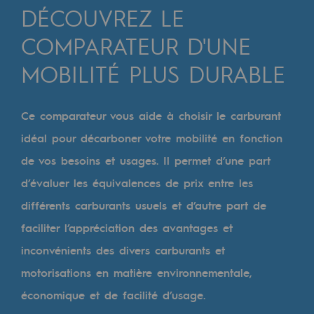
Digitalisation
DÉCOUVREZ LE
Transversalité et Collaboratif
COMPARATEUR D'UNE
Notre culture et nos valeurs
MOBILITÉ PLUS DURABLE
Une organisation certifiée
Ce comparateur vous aide à choisir le carburant
Notre organisation
idéal pour décarboner votre mobilité en fonction
Notre organisation
de vos besoins et usages. Il permet d’une part
Gouvernance
d’évaluer les équivalences de prix entre les
Indicateurs
différents carburants usuels et d’autre part de
faciliter l’appréciation des avantages et
Publications institutionnelles
inconvénients des divers carburants et
Où nous trouver
motorisations en matière environnementale,
Les énergies d'avenir
économique et de facilité d’usage.