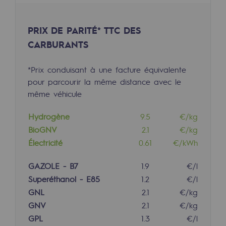
Territorial
PRIX DE PARITÉ* TTC DES
Engagements auprès des territoires
CARBURANTS
Social
*Prix conduisant à une facture équivalente
Social
pour parcourir la même distance avec le
même véhicule
Notre investissement dans les compéte
Hydrogène
9.5
€/kg
Inclusion
BioGNV
2.1
€/kg
Mixité et égalité Femme-Homme
Électricité
0.61
€/kWh
QVCT
GAZOLE - B7
1.9
€/l
Superéthanol - E85
1.2
€/l
Sécurité
GNL
2.1
€/kg
Sécurité
GNV
2.1
€/kg
GPL
1.3
€/l
PARI 2035, le programme de sécurité