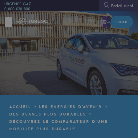
URGENCE GAZ
Portail client
0 800 028 800
PROFIL
Nous sommes
Nous sommes
80 ans d'histoire
Teréga
Teréga
Accélérateur de la transition énergétique
Un réseau local et européen
ACCUEIL
LES ÉNERGIES D'AVENIR
Une organisation adaptative et ouverte
DES USAGES PLUS DURABLES
DÉCOUVREZ LE COMPARATEUR D'UNE
Une organisation adaptative et o
MOBILITÉ PLUS DURABLE