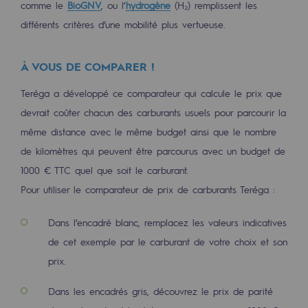
comme le
BioGNV
, ou l’
hydrogène
(H₂) remplissent les
2050 : un monde d’énergies renouvelabl
différents critères d’une mobilité plus vertueuse.
Objectif Hydrogène
CCUS Objectif Zéro CO2
À VOUS DE COMPARER !
Objectif Biométhane
Teréga a développé ce comparateur qui calcule le prix que
devrait coûter chacun des carburants usuels pour parcourir la
Le Labo
même distance avec le même budget ainsi que le nombre
de kilomètres qui peuvent être parcourus avec un budget de
Acteur engagé
1000 € TTC quel que soit le carburant.
Acteur engagé
Pour utiliser le comparateur de prix de carburants Teréga :
Ambition RSE
Dans l’encadré blanc, remplacez les valeurs indicatives
de cet exemple par le carburant de votre choix et son
Responsabilité environnementale
prix.
Responsabilité environnementale
Dans les encadrés gris, découvrez le prix de parité
BE POSITIF, le programme de responsabi