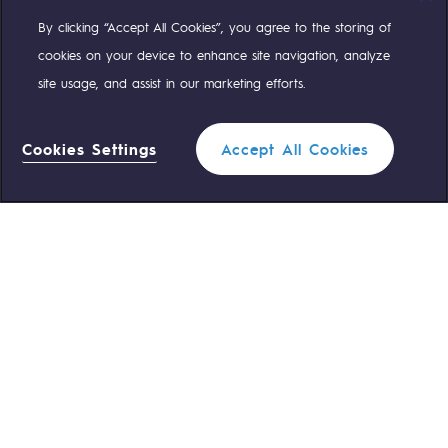
By clicking “Accept All Cookies”, you agree to the storing of
Compte Twitter
Compte Facebook
Compte Linkedin
Compte Youtube
cookies on your device to enhance site navigation, analyze
site usage, and assist in our marketing efforts.
NOS ÉQUIPES SONT À VOTRE ÉCOUTE
Cookies Settings
Accept All Cookies
0 559 133 400
Standard Teréga
0 800 028 800
Urgence gaz
ACCÈS RAPIDE
Nous contacter
Règlementation
Nous rejoindre
Portail client
Newsroom