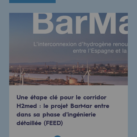
Décarbonation : une priorité
Limitation des émissions atmosphériques
Gestion de l'énergie
Préservation de la biodiversité
Gestion des impacts
Responsabilité sociale et territoriale
Responsabilité sociale et territoria
Energiz Mouv
Une étape clé pour le corridor
Energiz Mouv
H2med : le projet BarMar entre
dans sa phase d'ingénierie
Le programme social et territorial de 
détaillée (FEED)
Territorial