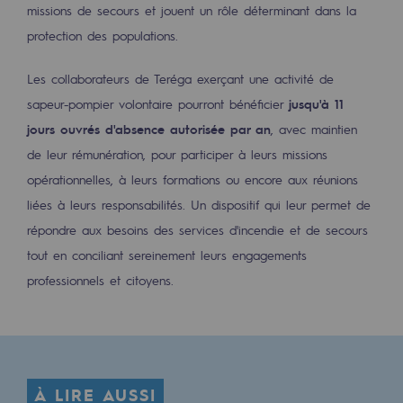
missions de secours et jouent un rôle déterminant dans la
2050 : un monde d’énergies renouvelabl
protection des populations.
Objectif Hydrogène
Les collaborateurs de Teréga exerçant une activité de
CCUS Objectif Zéro CO2
sapeur-pompier volontaire pourront bénéficier
jusqu'à 11
Objectif Biométhane
jours ouvrés d'absence autorisée par an
, avec maintien
de leur rémunération, pour participer à leurs missions
Le Labo
opérationnelles, à leurs formations ou encore aux réunions
Acteur engagé
liées à leurs responsabilités. Un dispositif qui leur permet de
répondre aux besoins des services d'incendie et de secours
Acteur engagé
tout en conciliant sereinement leurs engagements
professionnels et citoyens.
Ambition RSE
Responsabilité environnementale
Responsabilité environnementale
BE POSITIF, le programme de responsabi
À LIRE AUSSI