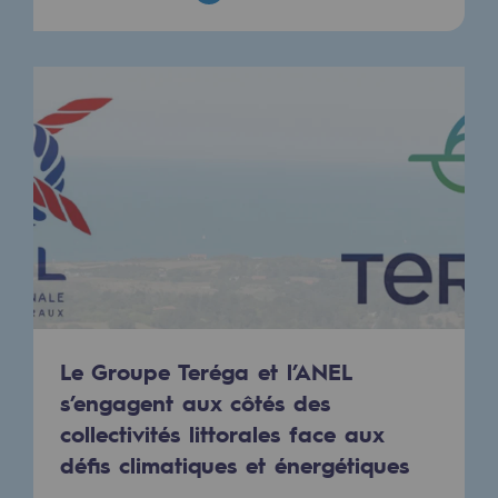
Sécurité et cybersécurité
Santé et sécurité au travail
Sécurité industrielle
Gouvernance responsable
Gouvernance responsable
CADRE, le programme gouvernance
Organisation
Éthique et conformité
Le Groupe Teréga et l’ANEL
s’engagent aux côtés des
Achats responsables
collectivités littorales face aux
Fonds de dotation
défis climatiques et énergétiques
Fonds de dotation