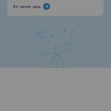
En savoir plus
Présentation du fonds de dotation
Gouvernance du fonds de dotation et po
Soumettre un projet
Nos activités
Nos activités
Transport de gaz
Transport de gaz
Savoir-faire
Projet type
Exploitation du réseau de gaz