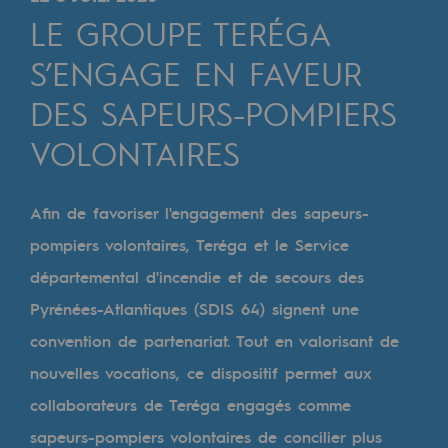
Digitalisation
LE GROUPE TERÉGA
Transversalité et Collaboratif
S’ENGAGE EN FAVEUR
Notre culture et nos valeurs
DES SAPEURS-POMPIERS
Une organisation certifiée
VOLONTAIRES
Notre organisation
Notre organisation
Afin de favoriser l'engagement des sapeurs-
pompiers volontaires, Teréga et le Service
Gouvernance
départemental d'incendie et de secours des
Indicateurs
Pyrénées-Atlantiques (SDIS 64) signent une
Publications institutionnelles
convention de partenariat. Tout en valorisant de
nouvelles vocations, ce dispositif permet aux
Où nous trouver
collaborateurs de Teréga engagés comme
Les énergies d'avenir
sapeurs-pompiers volontaires de concilier plus