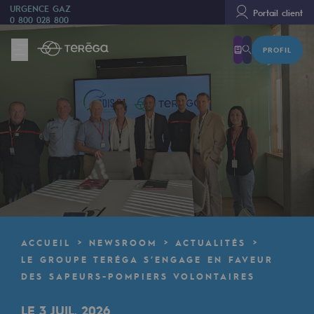
URGENCE GAZ
Portail client
0 800 028 800
PROFIL
Nous sommes
Nous sommes
80 ans d'histoire
Teréga
Teréga
Accélérateur de la transition énergétique
Un réseau local et européen
ACCUEIL
NEWSROOM
ACTUALITÉS
Une organisation adaptative et ouverte
LE GROUPE TERÉGA S’ENGAGE EN FAVEUR
DES SAPEURS-POMPIERS VOLONTAIRES
Une organisation adaptative et o
LE 3 JUIL. 2026