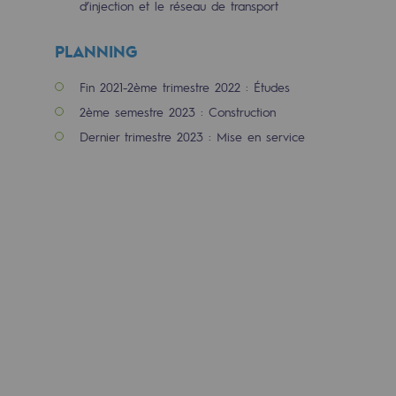
d’injection et le réseau de transport
Les énergies d'avenir
PLANNING
Notre vision
Gaz renouvelables et procédés durables
Fin 2021-2ème trimestre 2022 : Études
2ème semestre 2023 : Construction
Gaz renouvelables et procédés d
Dernier trimestre 2023 : Mise en service
Pyrogazéification et gazéification hydro
Méthanation
Captage de CO2
Nouveaux usages
Concertations CH4, H2 et CO2
Espace pédagogique
Espace pédagogique