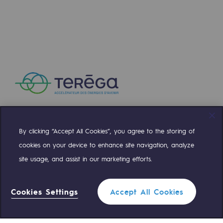
2050 : un monde d’énergies renouvelabl
Objectif Hydrogène
CCUS Objectif Zéro CO2
Objectif Biométhane
Le Labo
Acteur engagé
By clicking “Accept All Cookies”, you agree to the storing of
Acteur engagé
Compte Twitter
Compte Facebook
Compte Linkedin
Compte Youtube
cookies on your device to enhance site navigation, analyze
Ambition RSE
site usage, and assist in our marketing efforts.
NOS ÉQUIPES SONT À VOTRE ÉCOUTE
Responsabilité environnementale
Responsabilité environnementale
Cookies Settings
Accept All Cookies
0 559 133 400
Standard Teréga
BE POSITIF, le programme de responsabi