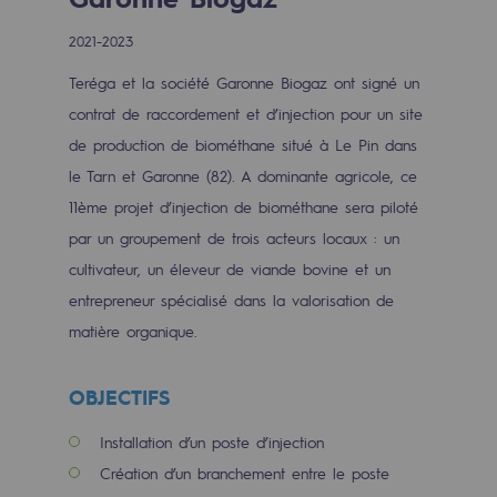
Digitalisation
2021-2023
Transversalité et Collaboratif
Teréga et la société Garonne Biogaz ont signé un
Notre culture et nos valeurs
contrat de raccordement et d’injection pour un site
Une organisation certifiée
de production de biométhane situé à Le Pin dans
le Tarn et Garonne (82). A dominante agricole, ce
Notre organisation
11ème projet d’injection de biométhane sera piloté
Notre organisation
par un groupement de trois acteurs locaux : un
cultivateur, un éleveur de viande bovine et un
Gouvernance
entrepreneur spécialisé dans la valorisation de
Indicateurs
matière organique.
Publications institutionnelles
OBJECTIFS
Où nous trouver
Installation d’un poste d’injection
Les énergies d'avenir
Création d’un branchement entre le poste