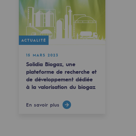
Décarbonation : une priorité
Limitation des émissions atmosphériques
Gestion de l'énergie
ACTUALITÉ
Préservation de la biodiversité
Gestion des impacts
15 MARS 2023
Solidia Biogaz, une
Responsabilité sociale et territoriale
plateforme de recherche et
de développement dédiée
Responsabilité sociale et territoria
à la valorisation du biogaz
Energiz Mouv
Energiz Mouv
En savoir plus
Le programme social et territorial de 
Territorial