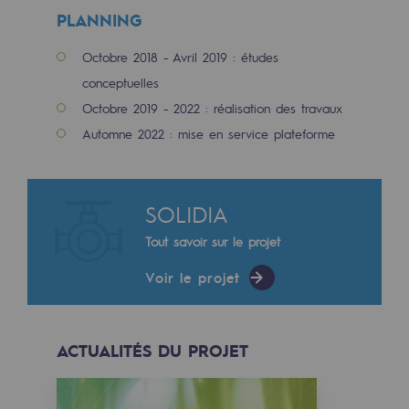
2050 : un monde d’énergies renouvelabl
PLANNING
Objectif Hydrogène
Octobre 2018 - Avril 2019 : études
conceptuelles
CCUS Objectif Zéro CO2
Octobre 2019 - 2022 : réalisation des travaux
Objectif Biométhane
Automne 2022 : mise en service plateforme
Le Labo
Acteur engagé
SOLIDIA
Tout savoir sur le projet
Acteur engagé
Voir le projet
Ambition RSE
Responsabilité environnementale
ACTUALITÉS DU PROJET
Responsabilité environnementale
BE POSITIF, le programme de responsabi