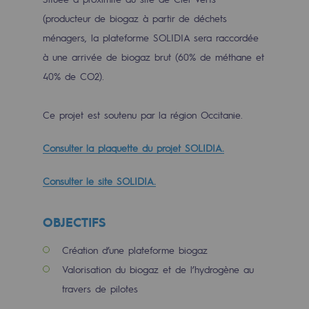
Les énergies d'avenir
(producteur de biogaz à partir de déchets
ménagers, la plateforme SOLIDIA sera raccordée
Notre vision
à une arrivée de biogaz brut (60% de méthane et
Gaz renouvelables et procédés durables
40% de CO2).
Gaz renouvelables et procédés d
Ce projet est soutenu par la région Occitanie.
Pyrogazéification et gazéification hydro
Consulter la plaquette du projet SOLIDIA.
Méthanation
Captage de CO2
Consulter le site SOLIDIA.
Nouveaux usages
OBJECTIFS
Concertations CH4, H2 et CO2
Création d’une plateforme biogaz
Espace pédagogique
Valorisation du biogaz et de l’hydrogène au
Espace pédagogique
travers de pilotes