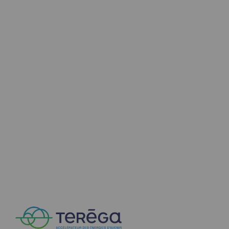
Territorial
Engagements auprès des territoires
Social
Social
Notre investissement dans les compéte
Inclusion
Mixité et égalité Femme-Homme
QVCT
Sécurité
Sécurité
PARI 2035, le programme de sécurité