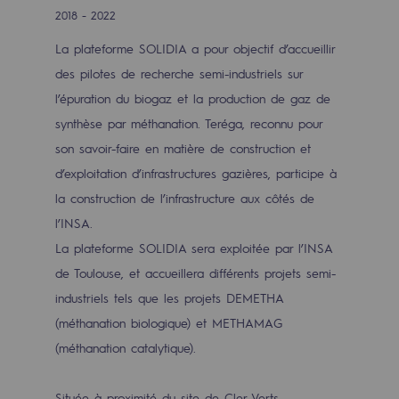
Digitalisation
2018 - 2022
Transversalité et Collaboratif
La plateforme SOLIDIA a pour objectif d’accueillir
Notre culture et nos valeurs
des pilotes de recherche semi-industriels sur
l’épuration du biogaz et la production de gaz de
Une organisation certifiée
synthèse par méthanation. Teréga, reconnu pour
Notre organisation
son savoir-faire en matière de construction et
d’exploitation d’infrastructures gazières, participe à
Notre organisation
la construction de l’infrastructure aux côtés de
Gouvernance
l’INSA.
La plateforme SOLIDIA sera exploitée par l’INSA
Indicateurs
de Toulouse, et accueillera différents projets semi-
Publications institutionnelles
industriels tels que les projets DEMETHA
(méthanation biologique) et METHAMAG
Où nous trouver
(méthanation catalytique).
Les énergies d'avenir
Située à proximité du site de Cler Verts