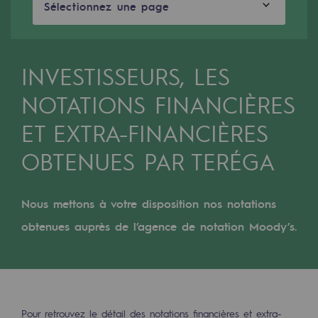
Digitalisation
Sélectionnez une page
Transversalité et Collaboratif
Notre culture et nos valeurs
INVESTISSEURS, LES
Une organisation certifiée
NOTATIONS FINANCIÈRES
Notre organisation
ET EXTRA-FINANCIÈRES
Notre organisation
OBTENUES PAR TERÉGA
Gouvernance
Indicateurs
Nous mettons à votre disposition nos notations
obtenues auprès de l’agence de notation Moody’s.
Publications institutionnelles
Où nous trouver
Les énergies d'avenir
Pour retrouvez le détail des notations financières et extra-