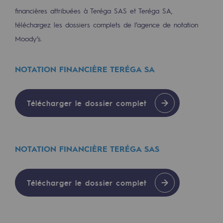
Les énergies d'avenir
financières attribuées à Teréga SAS et Teréga SA,
téléchargez les dossiers complets de l’agence de notation
Notre vision
Moody’s.
Gaz renouvelables et procédés durables
Gaz renouvelables et procédés d
NOTATION FINANCIÈRE TERÉGA SA
Pyrogazéification et gazéification hydro
Télécharger le dossier complet
Méthanation
Captage de CO2
NOTATION FINANCIÈRE TERÉGA SAS
Nouveaux usages
Concertations CH4, H2 et CO2
Télécharger le dossier complet
Espace pédagogique
Espace pédagogique