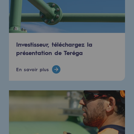
Territorial
Engagements auprès des territoires
Social
Social
Investisseur, téléchargez la
présentation de Teréga
Notre investissement dans les compéte
Inclusion
En savoir plus
Mixité et égalité Femme-Homme
QVCT
Sécurité
Sécurité
PARI 2035, le programme de sécurité