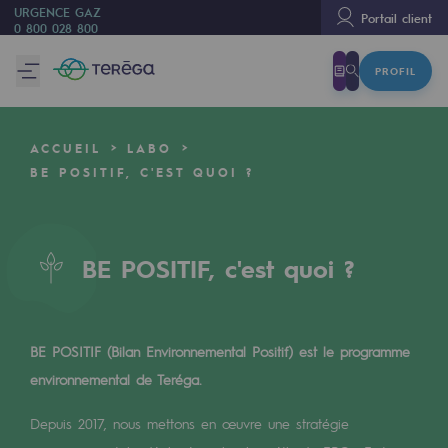
URGENCE GAZ
Portail client
0 800 028 800
PROFIL
Nous sommes
Nous sommes
ACCUEIL
LABO
80 ans d'histoire
BE POSITIF, C'EST QUOI ?
Teréga
Teréga
BE POSITIF, c'est quoi ?
Accélérateur de la transition énergétique
Un réseau local et européen
BE POSITIF (Bilan Environnemental Positif) est le programme
Une organisation adaptative et ouverte
environnemental de Teréga.
Une organisation adaptative et o
Depuis 2017, nous mettons en œuvre une stratégie