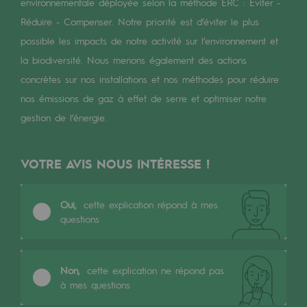
Digitalisation
environnementale déployée selon la méthode ERC : Eviter -
Réduire - Compenser. Notre priorité est d’éviter le plus
Transversalité et Collaboratif
possible les impacts de notre activité sur l’environnement et
Notre culture et nos valeurs
la biodiversité. Nous menons également des actions
concrètes sur nos installations et nos méthodes pour réduire
Une organisation certifiée
nos émissions de gaz à effet de serre et optimiser notre
Notre organisation
gestion de l’énergie.
Notre organisation
VOTRE AVIS NOUS INTÉRESSE !
Gouvernance
Indicateurs
Oui,
cette explication répond à mes
questions
Publications institutionnelles
Où nous trouver
Non,
cette explication ne répond pas
à mes questions
Les énergies d'avenir