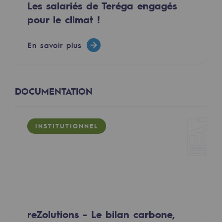
Les salariés de Teréga engagés
Sécurité et cybersécurité
pour le climat !
Santé et sécurité au travail
En savoir plus
Sécurité industrielle
Gouvernance responsable
DOCUMENTATION
Gouvernance responsable
CADRE, le programme gouvernance
INSTITUTIONNEL
Organisation
Éthique et conformité
Achats responsables
Fonds de dotation
reZolutions - Le bilan carbone,
Fonds de dotation