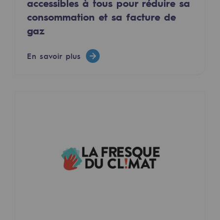
accessibles à tous pour réduire sa
Territorial
consommation et sa facture de
gaz
Engagements auprès des territoires
Social
En savoir plus
Social
Notre investissement dans les compéte
Inclusion
Mixité et égalité Femme-Homme
QVCT
Sécurité
Sécurité
PARI 2035, le programme de sécurité