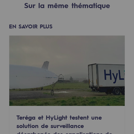
Sur la même thématique
2050 : un monde d’énergies renouvelabl
Objectif Hydrogène
EN SAVOIR PLUS
CCUS Objectif Zéro CO2
Objectif Biométhane
Le Labo
Acteur engagé
Acteur engagé
Ambition RSE
Responsabilité environnementale
Responsabilité environnementale
Teréga et HyLight testent une
solution de surveillance
BE POSITIF, le programme de responsabi