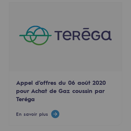
Décarbonation : une priorité
Limitation des émissions atmosphériques
Gestion de l'énergie
Préservation de la biodiversité
Gestion des impacts
Responsabilité sociale et territoriale
Responsabilité sociale et territoria
Appel d’offres du 06 août 2020
pour Achat de Gaz coussin par
Energiz Mouv
Teréga
Energiz Mouv
Le programme social et territorial de 
En savoir plus
Territorial