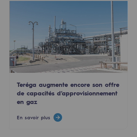
2050 : un monde d’énergies renouvelabl
Objectif Hydrogène
CCUS Objectif Zéro CO2
Objectif Biométhane
Le Labo
Acteur engagé
Acteur engagé
Teréga augmente encore son offre
de capacités d’approvisionnement
Ambition RSE
en gaz
Responsabilité environnementale
Responsabilité environnementale
En savoir plus
BE POSITIF, le programme de responsabi