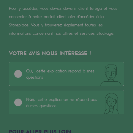
Digitalisation
Pour y accéder, vous devez devenir client Teréga et vous
Transversalité et Collaboratif
connecter à notre portail client afin d’accéder à la
Notre culture et nos valeurs
Storeplace. Vous y trouverez également toutes les
informations concernant nos offres et services Stockage.
Une organisation certifiée
Notre organisation
VOTRE AVIS NOUS INTÉRESSE !
Notre organisation
Oui,
cette explication répond à mes
Gouvernance
questions
Indicateurs
Publications institutionnelles
Non,
cette explication ne répond pas
à mes questions
Où nous trouver
Les énergies d'avenir
POUR ALLER PLUS LOIN