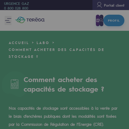
URGENCE GAZ
Portail client
0 800 028 800
PROFIL
Nous sommes
Nous sommes
ACCUEIL
LABO
80 ans d'histoire
COMMENT ACHETER DES CAPACITÉS DE
STOCKAGE ?
Teréga
Teréga
Comment acheter des
Accélérateur de la transition énergétique
capacités de stockage ?
Un réseau local et européen
Une organisation adaptative et ouverte
Nos capacités de stockage sont accessibles à la vente par
Une organisation adaptative et o
le biais d’enchères publiques dont les modalités sont fixées
par la Commission de Régulation de l’Energie (CRE).