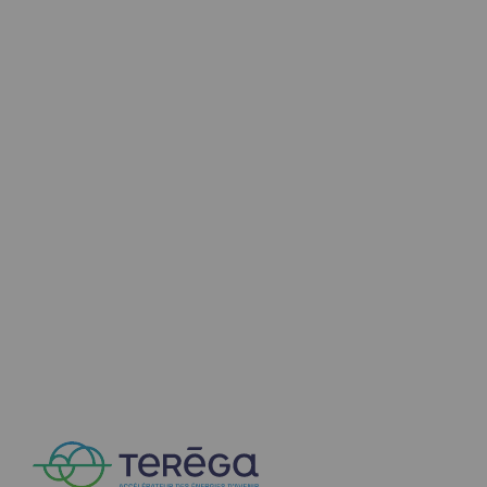
Territorial
Engagements auprès des territoires
Social
Social
Notre investissement dans les compéte
Inclusion
Mixité et égalité Femme-Homme
QVCT
Sécurité
Sécurité
PARI 2035, le programme de sécurité