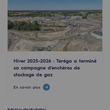
Territorial
Engagements auprès des territoires
Social
Social
Notre investissement dans les compéte
Inclusion
Hiver 2025-2026 : Teréga a terminé
Mixité et égalité Femme-Homme
sa campagne d’enchères de
stockage de gaz
QVCT
En savoir plus
Sécurité
Sécurité
PARI 2035, le programme de sécurité