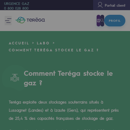
URGENCE GAZ
Portail client
0 800 028 800
PROFIL
Nous sommes
Nous sommes
ACCUEIL
LABO
80 ans d'histoire
COMMENT TERÉGA STOCKE LE GAZ ?
Teréga
Teréga
Comment Teréga stocke le
gaz ?
Accélérateur de la transition énergétique
Un réseau local et européen
Teréga exploite deux stockages souterrains situés à
Une organisation adaptative et ouverte
Lussagnet (Landes) et à Izaute (Gers), qui représentent près
Une organisation adaptative et o
de 25,4 % des capacités françaises de stockage de gaz.