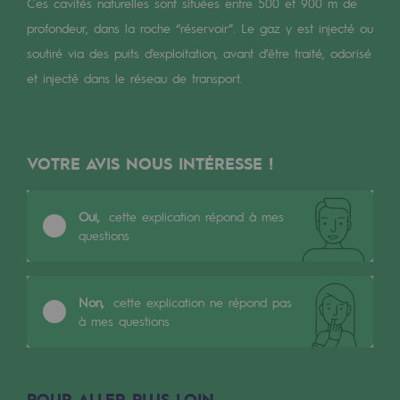
Digitalisation
Ces cavités naturelles sont situées entre 500 et 900 m de
profondeur, dans la roche “réservoir”. Le gaz y est injecté ou
Transversalité et Collaboratif
soutiré via des puits d'exploitation, avant d’être traité, odorisé
Notre culture et nos valeurs
et injecté dans le réseau de transport.
Une organisation certifiée
Notre organisation
VOTRE AVIS NOUS INTÉRESSE !
Notre organisation
Oui,
cette explication répond à mes
Gouvernance
questions
Indicateurs
Publications institutionnelles
Non,
cette explication ne répond pas
à mes questions
Où nous trouver
Les énergies d'avenir
POUR ALLER PLUS LOIN