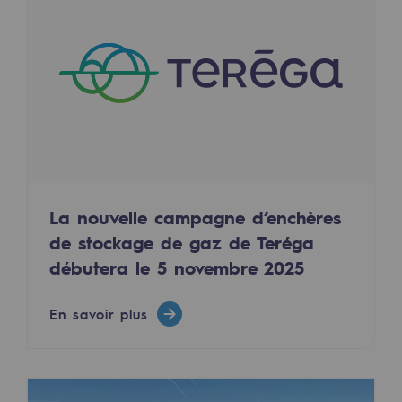
Décarbonation : une priorité
Limitation des émissions atmosphériques
Gestion de l'énergie
Préservation de la biodiversité
Gestion des impacts
Responsabilité sociale et territoriale
La nouvelle campagne d’enchères
Responsabilité sociale et territoria
de stockage de gaz de Teréga
débutera le 5 novembre 2025
Energiz Mouv
Energiz Mouv
En savoir plus
Le programme social et territorial de 
Territorial