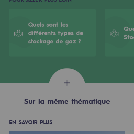
Les énergies d'avenir
Notre vision
Quels sont les
Que
Gaz renouvelables et procédés durables
différents types de
Sto
Gaz renouvelables et procédés d
stockage de gaz ?
Pyrogazéification et gazéification hydro
Méthanation
Captage de CO2
Nouveaux usages
Sur la même thématique
Concertations CH4, H2 et CO2
Espace pédagogique
EN SAVOIR PLUS
Espace pédagogique