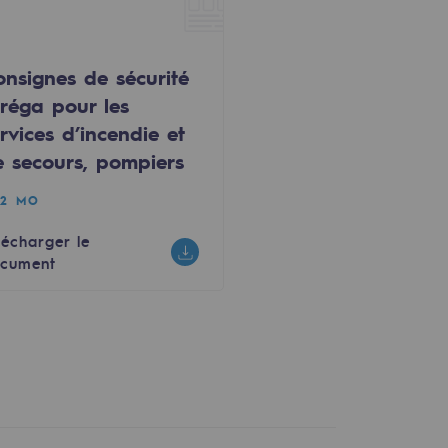
onsignes de sécurité
eréga pour les
rvices d’incendie et
e secours, pompiers
72 MO
lécharger le
cument