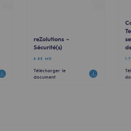
C
T
reZolutions -
se
Sécurité(s)
d
6.85 MO
1.
Télécharger le
Té
document
do
uvelables et bas carbone