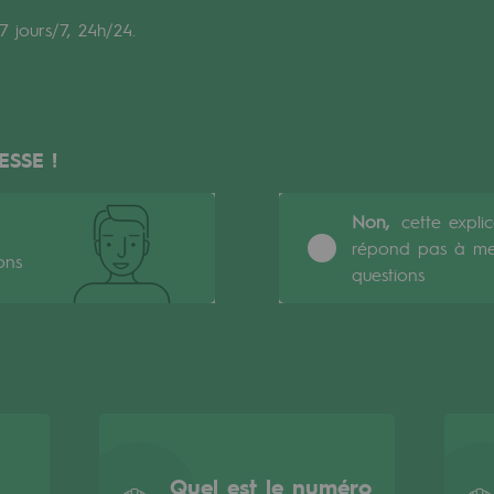
 jours/7, 24h/24.
verte
ive et ouverte
ESSE !
Non,
cette expli
répond pas à m
ons
questions
Quel est le numéro