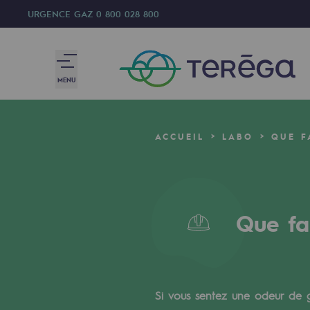
URGENCE GAZ
0 800 028 800
MENU
Nous sommes
ACCUEIL
LABO
QUE F
Nous sommes
80 ans d'histoire
Que fa
Teréga
Teréga
Accélérateur de la transition éner
Si vous sentez une odeur de 