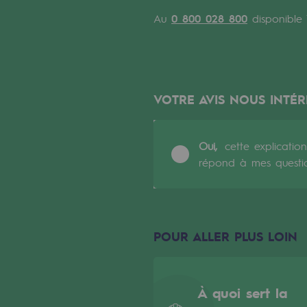
Un réseau local et européen
Au
0 800 028 800
disponible 7
Une organisation adaptative et ou
Une organisation adaptat
VOTRE AVIS NOUS INTÉR
Digitalisation
Transversalité et Collaboratif
Oui,
cette explication
répond à mes questi
Notre culture et nos valeurs
Une organisation certifiée
Notre organisation
POUR ALLER PLUS LOIN
Notre organisation
À quoi sert la
Gouvernance