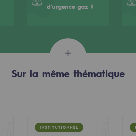
d'urgence gaz ?
Sur la même thématique
rables
océdés durables
n hydrothermale
INSTITUTIONNEL