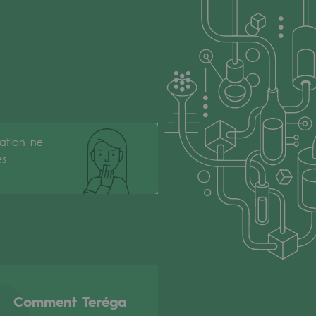
cation ne
es
Comment Teréga