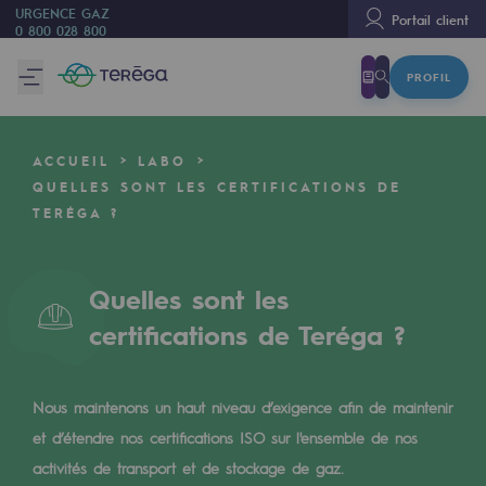
URGENCE GAZ
Portail client
0 800 028 800
PROFIL
Nous sommes
Nous sommes
ACCUEIL
LABO
80 ans d'histoire
QUELLES SONT LES CERTIFICATIONS DE
TERÉGA ?
Teréga
Teréga
Quelles sont les
Accélérateur de la transition énergétique
certifications de Teréga ?
Un réseau local et européen
Une organisation adaptative et ouverte
Nous maintenons un haut niveau d’exigence afin de maintenir
Une organisation adaptative et o
et d’étendre nos certifications ISO sur l'ensemble de nos
activités de transport et de stockage de gaz.