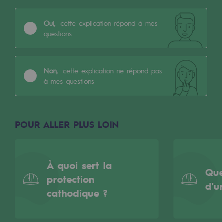
Les énergies d'avenir
Oui,
cette explication répond à mes
Notre vision
questions
Gaz renouvelables et procédés durables
Gaz renouvelables et procédés d
Non,
cette explication ne répond pas
à mes questions
Pyrogazéification et gazéification hydro
Méthanation
POUR ALLER PLUS LOIN
Captage de CO2
Nouveaux usages
À quoi sert la
Concertations CH4, H2 et CO2
Que
protection
d'u
Espace pédagogique
cathodique ?
Espace pédagogique