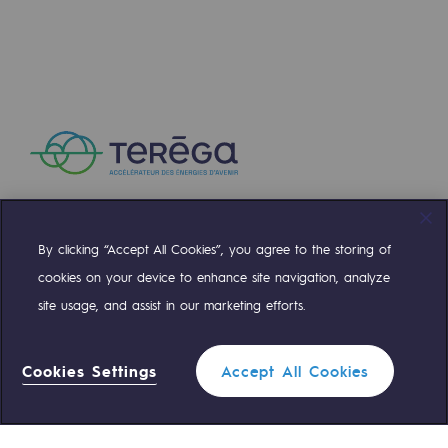
Territorial
Engagements auprès des territoires
Social
Social
Notre investissement dans les compéte
Inclusion
By clicking “Accept All Cookies”, you agree to the storing of
Compte Twitter
Compte Facebook
Compte Linkedin
Compte Youtube
Mixité et égalité Femme-Homme
cookies on your device to enhance site navigation, analyze
site usage, and assist in our marketing efforts.
QVCT
NOS ÉQUIPES SONT À VOTRE ÉCOUTE
Sécurité
Cookies Settings
Accept All Cookies
0 559 133 400
Sécurité
Standard Teréga
PARI 2035, le programme de sécurité