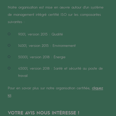
Digitalisation
Notre organisation est mise en œuvre autour d’un système
Transversalité et Collaboratif
de management intégré certifié ISO sur les composantes
Notre culture et nos valeurs
suivantes :
Une organisation certifiée
9001, version 2015 : Qualité
Notre organisation
14001, version 2015 : Environnement
Notre organisation
50001, version 2018 : Énergie
Gouvernance
45001, version 2018 : Santé et sécurité au poste de
Indicateurs
travail
Publications institutionnelles
Pour en savoir plus sur notre organisation certifiée,
cliquez
ici
.
Où nous trouver
Les énergies d'avenir
VOTRE AVIS NOUS INTÉRESSE !