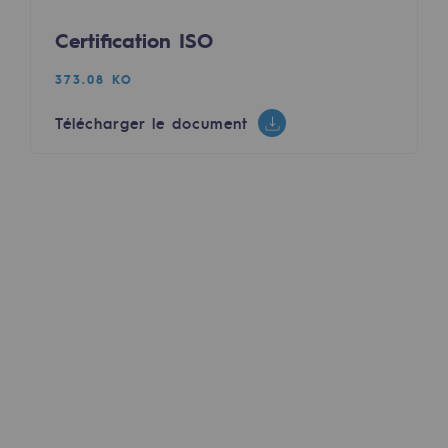
Décarbonation : une priorité
Certification ISO
Limitation des émissions atmosphériques
373.08 KO
Gestion de l'énergie
Télécharger le document
Préservation de la biodiversité
Gestion des impacts
Responsabilité sociale et territoriale
Responsabilité sociale et territoria
Energiz Mouv
Energiz Mouv
Le programme social et territorial de 
Territorial