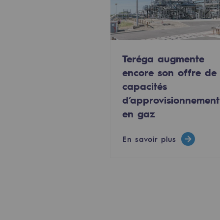
Méthanation
Captage de CO2
Nouveaux usages
Teréga augmente
encore son offre de
Concertations CH4, H2 et CO2
capacités
d’approvisionnement
Espace pédagogique
en gaz
Espace pédagogique
En savoir plus
2050 : un monde d’énergies reno
Objectif Hydrogène
CCUS Objectif Zéro CO2
Objectif Biométhane