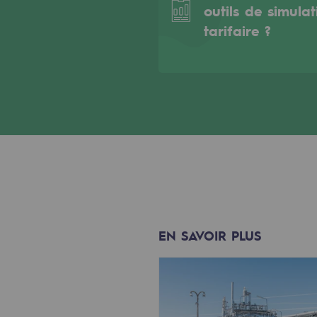
outils de simulat
Indicateurs
tarifaire ?
Publications institutionnelles
Où nous trouver
Les énergies d'avenir
Les énergies d'avenir
Notre vision
Gaz renouvelables et procédés du
EN SAVOIR PLUS
Gaz renouvelables et pr
Pyrogazéification et gazéificatio