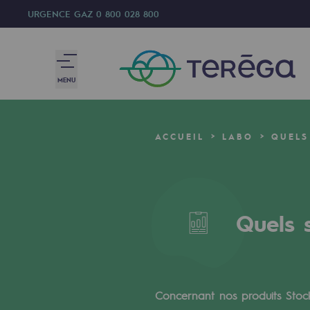
URGENCE GAZ
0 800 028 800
MENU
Nous sommes
ACCUEIL
LABO
QUELS
Nous sommes
80 ans d'histoire
Quels 
Teréga
Teréga
Accélérateur de la transition éner
Concernant nos produits Stock