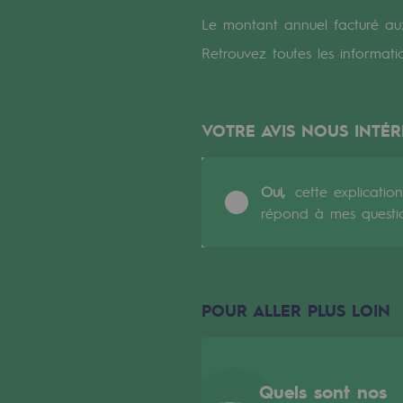
Un réseau local et européen
Le montant annuel facturé aux
Une organisation adaptative et ou
Retrouvez toutes les informati
Une organisation adaptat
VOTRE AVIS NOUS INTÉR
Digitalisation
Transversalité et Collaboratif
Oui,
cette explication
répond à mes questi
Notre culture et nos valeurs
Une organisation certifiée
Notre organisation
POUR ALLER PLUS LOIN
Notre organisation
Quels sont nos
Gouvernance