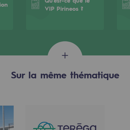
Qu'est-ce que le
ion
VIP Pirineos ?
Sur la même thématique
rables
océdés durables
n hydrothermale