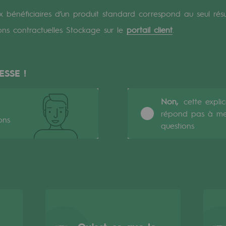
 bénéficiaires d’un produit standard correspond au seul rés
verte
ons contractuelles Stockage sur le
portail client
.
ive et ouverte
ESSE !
Non,
cette expli
répond pas à m
ons
questions