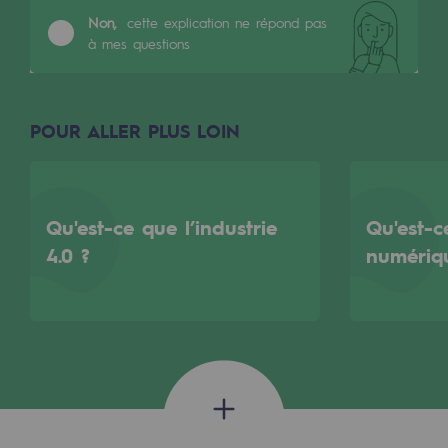
Les énergies d'avenir
Non,
cette explication ne répond pas
à mes questions
Notre vision
Gaz renouvelables et procédés durables
Gaz renouvelables et procédés d
POUR ALLER PLUS LOIN
Pyrogazéification et gazéification hydro
Méthanation
Qu'est-ce que l’industrie
Qu'est-
4.0 ?
numériq
Captage de CO2
Nouveaux usages
Concertations CH4, H2 et CO2
Espace pédagogique
Espace pédagogique