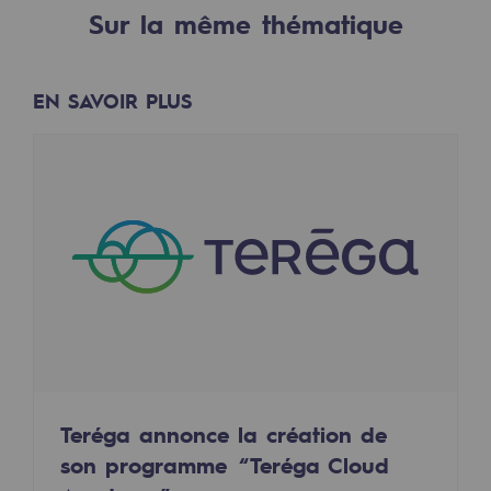
2050 : un monde d’énergies renouvelabl
Sur la même thématique
Objectif Hydrogène
EN SAVOIR PLUS
CCUS Objectif Zéro CO2
Objectif Biométhane
Le Labo
Acteur engagé
Acteur engagé
Ambition RSE
Responsabilité environnementale
Responsabilité environnementale
Teréga annonce la création de
son programme “Teréga Cloud
BE POSITIF, le programme de responsabi