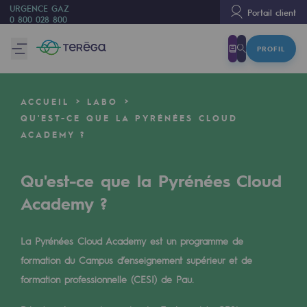
URGENCE GAZ
Portail client
0 800 028 800
PROFIL
Nous sommes
Nous sommes
ACCUEIL
LABO
80 ans d'histoire
QU'EST-CE QUE LA PYRÉNÉES CLOUD
ACADEMY ?
Teréga
Teréga
Qu'est-ce que la Pyrénées Cloud
Accélérateur de la transition énergétique
Academy ?
Un réseau local et européen
La Pyrénées Cloud Academy est un programme de
Une organisation adaptative et ouverte
formation du Campus d’enseignement supérieur et de
Une organisation adaptative et o
formation professionnelle (CESI) de Pau.