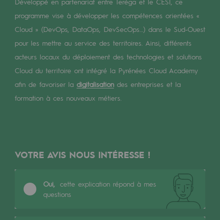
Digitalisation
Développé en partenariat entre Teréga et le CESI, ce
programme vise à développer les compétences orientées «
Transversalité et Collaboratif
Cloud » (DevOps, DataOps, DevSecOps…) dans le Sud-Ouest
Notre culture et nos valeurs
pour les mettre au service des territoires. Ainsi, différents
acteurs locaux du déploiement des technologies et solutions
Une organisation certifiée
Cloud du territoire ont intégré la Pyrénées Cloud Academy
Notre organisation
afin de favoriser la
digitalisation
des entreprises et la
Notre organisation
formation à ces nouveaux métiers.
Gouvernance
Indicateurs
VOTRE AVIS NOUS INTÉRESSE !
Publications institutionnelles
Où nous trouver
Oui,
cette explication répond à mes
questions
Les énergies d'avenir