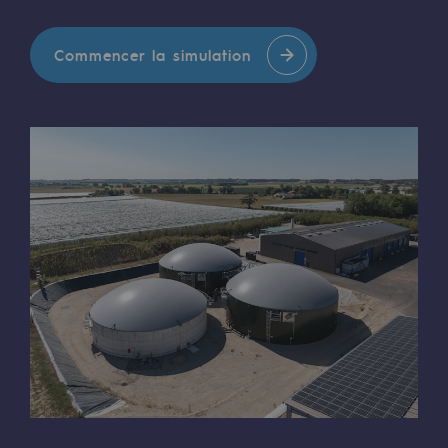
Présentation du fonds de dotation
Commencer la simulation
Gouvernance du fonds de dotation et po
Soumettre un projet
Nos activités
Nos activités
Transport de gaz
Transport de gaz
Savoir-faire
Projet type
Exploitation du réseau de gaz