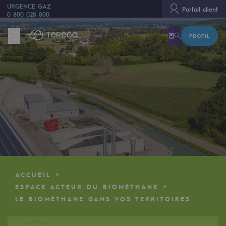
URGENCE GAZ
Portail client
0 800 028 800
PROFIL
Nous sommes
Nous sommes
80 ans d'histoire
Teréga
Teréga
Accélérateur de la transition énergétique
Un réseau local et européen
ACCUEIL
Une organisation adaptative et ouverte
ESPACE ACTEUR DU BIOMÉTHANE
LE BIOMÉTHANE DANS VOS TERRITOIRES
Une organisation adaptative et o