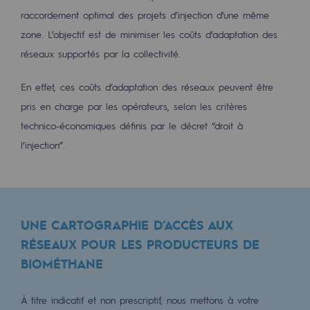
2050 : un monde d’énergies renouvelabl
raccordement optimal des projets d’injection d’une même
zone. L’objectif est de minimiser les coûts d’adaptation des
Objectif Hydrogène
réseaux supportés par la collectivité.
CCUS Objectif Zéro CO2
En effet, ces coûts d’adaptation des réseaux peuvent être
Objectif Biométhane
pris en charge par les opérateurs, selon les critères
Le Labo
technico-économiques définis par le décret “droit à
l’injection”.
Acteur engagé
Acteur engagé
Ambition RSE
UNE CARTOGRAPHIE D’ACCÈS AUX
RÉSEAUX POUR LES PRODUCTEURS DE
Responsabilité environnementale
BIOMÉTHANE
Responsabilité environnementale
BE POSITIF, le programme de responsabi
À titre indicatif et non prescriptif, nous mettons à votre