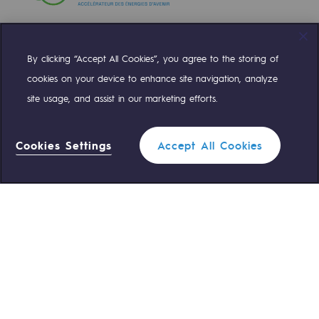
By clicking “Accept All Cookies”, you agree to the storing of
Compte Twitter
Compte Facebook
Compte Linkedin
Compte Youtube
cookies on your device to enhance site navigation, analyze
site usage, and assist in our marketing efforts.
NOS ÉQUIPES SONT À VOTRE ÉCOUTE
Cookies Settings
Accept All Cookies
0 559 133 400
Standard Teréga
0 800 028 800
Urgence gaz
ACCÈS RAPIDE
Nous contacter
Règlementation
Nous rejoindre
Portail client