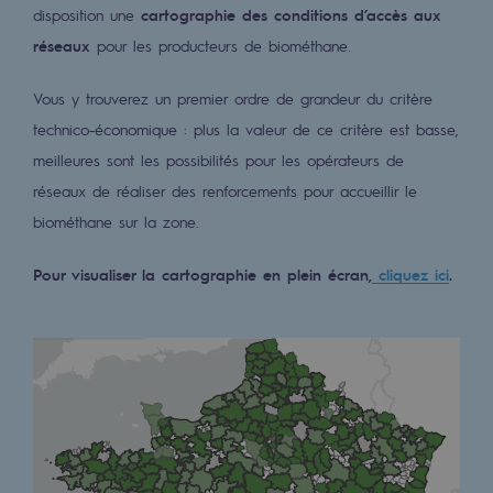
disposition une
cartographie des conditions d’accès aux
Décarbonation : une priorité
réseaux
pour les producteurs de biométhane.
Limitation des émissions atmosphériques
Vous y trouverez un premier ordre de grandeur du critère
Gestion de l'énergie
technico-économique : plus la valeur de ce critère est basse,
Préservation de la biodiversité
meilleures sont les possibilités pour les opérateurs de
réseaux de réaliser des renforcements pour accueillir le
Gestion des impacts
biométhane sur la zone.
Responsabilité sociale et territoriale
Pour visualiser la cartographie en plein écran,
cliquez ici
.
Responsabilité sociale et territoria
Energiz Mouv
Energiz Mouv
Le programme social et territorial de 
Territorial