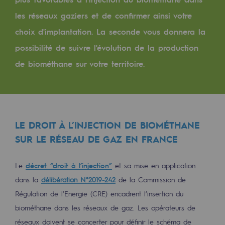
Les énergies d'avenir
les réseaux gaziers et de confirmer ainsi votre
Notre vision
choix d'implantation. La seconde vous donnera la
possibilité de suivre l'évolution de la production
Gaz renouvelables et procédés durables
de biométhane sur votre territoire.
Gaz renouvelables et procédés d
Pyrogazéification et gazéification hydro
Méthanation
LE DROIT À L’INJECTION DE BIOMÉTHANE
Captage de CO2
SUR LE RÉSEAU DE GAZ EN FRANCE
Nouveaux usages
Le
décret “droit à l’injection”
et sa mise en application
Concertations CH4, H2 et CO2
dans la
délibération N°2019-242
de la Commission de
Espace pédagogique
Régulation de l’Energie (CRE) encadrent l’insertion du
Espace pédagogique
biométhane dans les réseaux de gaz. Les opérateurs de
réseaux doivent se concerter pour définir le schéma de