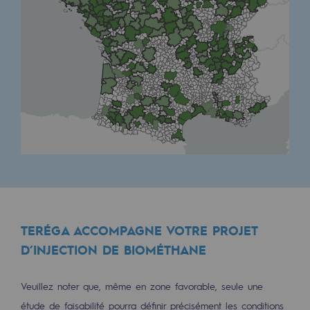
Territorial
Engagements auprès des territoires
Social
Social
Notre investissement dans les compéte
Inclusion
Mixité et égalité Femme-Homme
QVCT
TERÉGA ACCOMPAGNE VOTRE PROJET
Sécurité
D’INJECTION DE BIOMÉTHANE
Sécurité
Veuillez noter que, même en zone favorable, seule une
PARI 2035, le programme de sécurité
étude de faisabilité pourra définir précisément les conditions