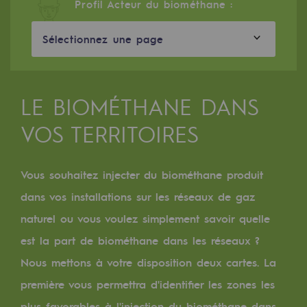
Digitalisation
Profil Acteur du biométhane :
Transversalité et Collaboratif
Sélectionnez une page
Notre culture et nos valeurs
Une organisation certifiée
LE BIOMÉTHANE DANS
Notre organisation
VOS TERRITOIRES
Notre organisation
Gouvernance
Vous souhaitez injecter du biométhane produit
Indicateurs
dans vos installations sur les réseaux de gaz
naturel ou vous voulez simplement savoir quelle
Publications institutionnelles
est la part de biométhane dans les réseaux ?
Où nous trouver
Nous mettons à votre disposition deux cartes. La
première vous permettra d'identifier les zones les
Les énergies d'avenir
plus favorables à l'injection du biométhane dans