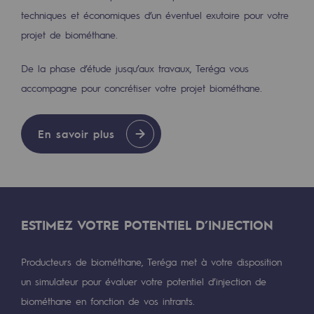
techniques et économiques d’un éventuel exutoire pour votre
Sécurité et cybersécurité
projet de biométhane.
Santé et sécurité au travail
De la phase d’étude jusqu’aux travaux, Teréga vous
Sécurité industrielle
accompagne pour concrétiser votre projet biométhane.
Gouvernance responsable
En savoir plus
Gouvernance responsable
CADRE, le programme gouvernance
Organisation
ESTIMEZ VOTRE POTENTIEL D’INJECTION
Éthique et conformité
Achats responsables
Producteurs de biométhane, Teréga met à votre disposition
un simulateur pour évaluer votre potentiel d’injection de
Fonds de dotation
biométhane en fonction de vos intrants.
Fonds de dotation