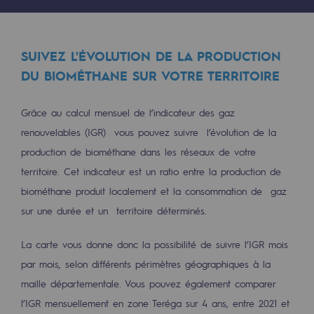
Raccordement au réseau de gaz
Stockage de gaz
SUIVEZ L'ÉVOLUTION DE LA PRODUCTION
Stockage de gaz
DU BIOMÉTHANE SUR VOTRE TERRITOIRE
Savoir-faire
Grâce au calcul mensuel de l’indicateur des gaz
Projet type
renouvelables (IGR) vous pouvez suivre l’évolution de la
production de biométhane dans les réseaux de votre
Infrastructures historiques
territoire. Cet indicateur est un ratio entre la production de
Biométhane
biométhane produit localement et la consommation de gaz
Biométhane
sur une durée et un territoire déterminés.
Biométhane : Enjeux et opportunités
La carte vous donne donc la possibilité de suivre l’IGR mois
par mois, selon différents périmètres géographiques à la
Qu'est-ce que la méthanisation ?
maille départementale. Vous pouvez également comparer
Teréga, partenaire de référence sur le 
l’IGR mensuellement en zone Teréga sur 4 ans, entre 2021 et