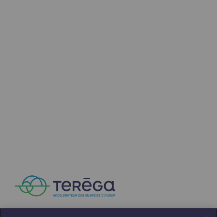
Communiqués de presse
Actualités
Documentation
Evénements
L'édito Teréga
Les actions soutenues par Teréga