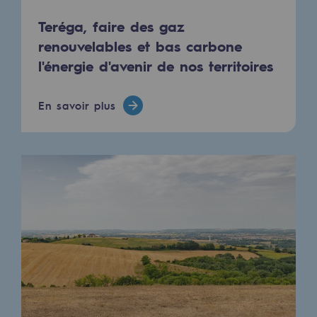
Raccordement au réseau de gaz
Teréga, faire des gaz
Stockage de gaz
renouvelables et bas carbone
l'énergie d'avenir de nos territoires
Stockage de gaz
Savoir-faire
En savoir plus
Projet type
Infrastructures historiques
Biométhane
Biométhane
Biométhane : Enjeux et opportunités
Qu'est-ce que la méthanisation ?
Teréga, partenaire de référence sur le 