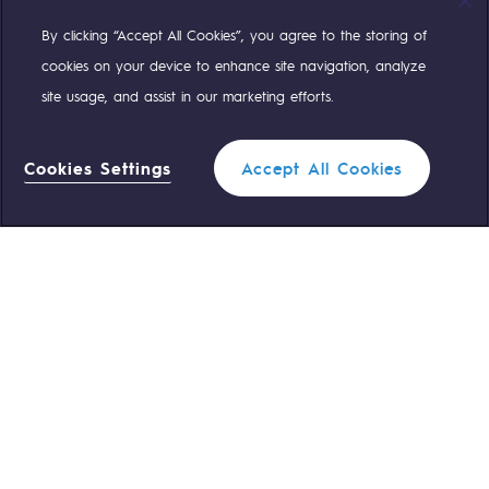
By clicking “Accept All Cookies”, you agree to the storing of
Compte Twitter
Compte Facebook
Compte Linkedin
Compte Youtube
cookies on your device to enhance site navigation, analyze
site usage, and assist in our marketing efforts.
NOS ÉQUIPES SONT À VOTRE ÉCOUTE
Cookies Settings
Accept All Cookies
0 559 133 400
Standard Teréga
Filtrer
1
0 800 028 800
Urgence gaz
FERMER
ACCÈS RAPIDE
Nous contacter
Règlementation
Nous rejoindre
Portail client
Newsroom