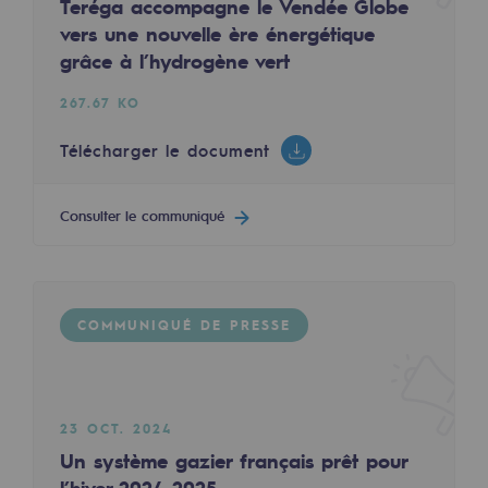
Teréga accompagne le Vendée Globe
Les énergies d'avenir
vers une nouvelle ère énergétique
grâce à l’hydrogène vert
Notre vision
267.67 KO
Gaz renouvelables et procédés durables
Gaz renouvelables et procédés d
Télécharger le document
Pyrogazéification et gazéification hydro
Consulter le communiqué
Méthanation
Captage de CO2
COMMUNIQUÉ DE PRESSE
Nouveaux usages
Concertations CH4, H2 et CO2
Espace pédagogique
23 OCT. 2024
Espace pédagogique
Un système gazier français prêt pour