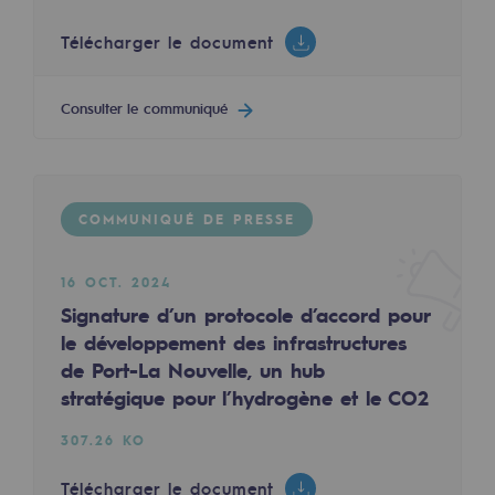
Décarbonation : une priorité
Télécharger le document
Limitation des émissions atmosphériques
Consulter le communiqué
Gestion de l'énergie
Préservation de la biodiversité
Gestion des impacts
COMMUNIQUÉ DE PRESSE
Responsabilité sociale et territoriale
16 OCT. 2024
Responsabilité sociale et territoria
Signature d’un protocole d’accord pour
le développement des infrastructures
Energiz Mouv
de Port-La Nouvelle, un hub
Energiz Mouv
stratégique pour l’hydrogène et le CO2
Le programme social et territorial de 
307.26 KO
Territorial
Télécharger le document