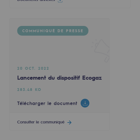
Sécurité et cybersécurité
Santé et sécurité au travail
COMMUNIQUÉ DE PRESSE
Sécurité industrielle
Gouvernance responsable
Gouvernance responsable
20 OCT. 2022
CADRE, le programme gouvernance
Lancement du dispositif Ecogaz
Organisation
283.48 KO
Éthique et conformité
Télécharger le document
Achats responsables
Consulter le communiqué
Fonds de dotation
Fonds de dotation