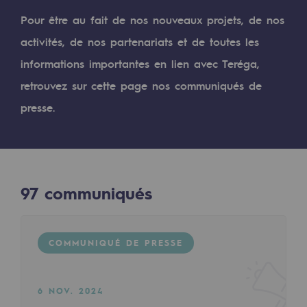
Digitalisation
Pour être au fait de nos nouveaux projets, de nos
Transversalité et Collaboratif
activités, de nos partenariats et de toutes les
Notre culture et nos valeurs
informations importantes en lien avec Teréga,
Une organisation certifiée
retrouvez sur cette page nos communiqués de
presse.
Notre organisation
Notre organisation
Gouvernance
97
communiqués
Indicateurs
Publications institutionnelles
COMMUNIQUÉ DE PRESSE
Où nous trouver
Les énergies d'avenir
6 NOV. 2024