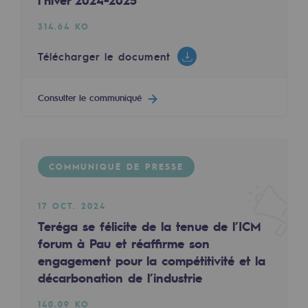
l’hiver 2024-2025
2050 : un monde d’énergies renouvelabl
314.64 KO
Objectif Hydrogène
Télécharger le document
CCUS Objectif Zéro CO2
Objectif Biométhane
Consulter le communiqué
Le Labo
Acteur engagé
COMMUNIQUÉ DE PRESSE
Acteur engagé
17 OCT. 2024
Ambition RSE
Teréga se félicite de la tenue de l’ICM
forum à Pau et réaffirme son
Responsabilité environnementale
engagement pour la compétitivité et la
Responsabilité environnementale
décarbonation de l’industrie
BE POSITIF, le programme de responsabi
140.09 KO