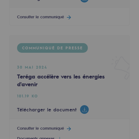
Territorial
Consulter le communiqué
Engagements auprès des territoires
Social
Social
COMMUNIQUÉ DE PRESSE
Notre investissement dans les compéte
30 MAI 2024
Inclusion
Teréga accélère vers les énergies
d'avenir
Mixité et égalité Femme-Homme
101.19 KO
QVCT
Télécharger le document
Sécurité
Sécurité
Consulter le communiqué
PARI 2035, le programme de sécurité
Documents annexes