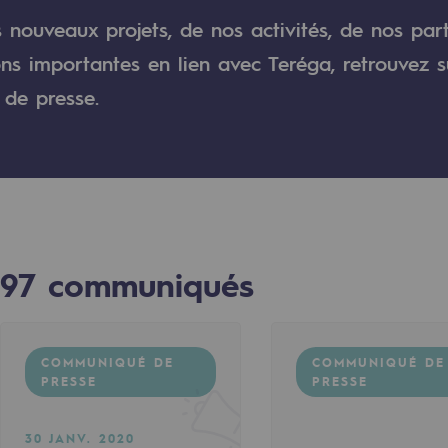
s nouveaux projets, de nos activités, de nos par
verte
ons importantes en lien avec Teréga, retrouvez s
de presse.
ive et ouverte
97
communiqués
COMMUNIQUÉ DE
COMMUNIQUÉ DE
PRESSE
PRESSE
30 JANV. 2020