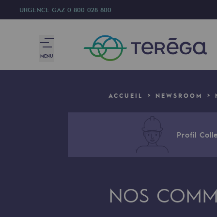
URGENCE GAZ
0 800 028 800
MENU
Nous sommes
ACCUEIL
NEWSROOM
Nous sommes
80 ans d'histoire
Profil Colle
Teréga
Teréga
NOS COMMU
Accélérateur de la transition éner