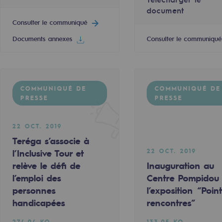
document
Consulter le communiqué
Documents annexes
Consulter le communiqué
e
COMMUNIQUÉ DE
COMMUNIQUÉ DE
erritoriale
PRESSE
PRESSE
22 OCT. 2019
Teréga s’associe à
22 OCT. 2019
l’Inclusive Tour et
relève le défi de
Inauguration au
al de Teréga
l’emploi des
Centre Pompidou
personnes
l’exposition “Poin
handicapées
rencontres”
274.04 KO
133.05 KO