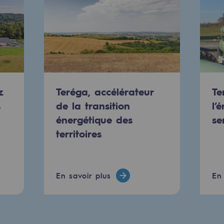
urité
z
Teréga, accélérateur
Te
s
de la transition
l’
énergétique des
se
e
territoires
nce
En savoir plus
En 