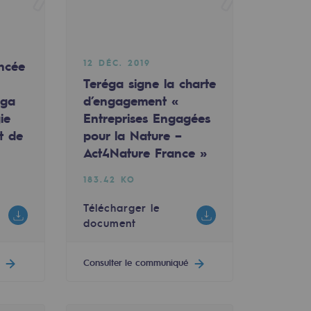
12 DÉC. 2019
ncée
Teréga signe la charte
éga
d’engagement «
ie
Entreprises Engagées
t de
pour la Nature –
Act4Nature France »
183.42 KO
Télécharger le
document
Consulter le communiqué