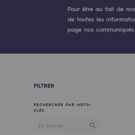
Un réseau local et européen
Pour être au fait de no
Une organisation adaptative et ou
de toutes les informati
page nos communiqués 
Une organisation adaptat
Digitalisation
Transversalité et Collaboratif
Notre culture et nos valeurs
FILTRER
Une organisation certifiée
Notre organisation
RECHERCHER PAR MOTS-
CLÉS
Notre organisation
Gouvernance