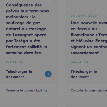
Conséquence des
grèves aux terminaux
28 JANV. 2020
méthaniers : le
soutirage de gaz
Une nouvelle ava
naturel du stockage
en faveur du
de Lussagnet opéré
Biométhane : Ter
par Teréga a été
et Mélusine Énerg
fortement sollicité la
signent un contra
semaine dernière.
raccordement
105.65 KO
123.23 KO
Télécharger le
Télécharger le
document
document
rables
océdés durables
Consulter le communiqué
Consulter le communiqué
n hydrothermale