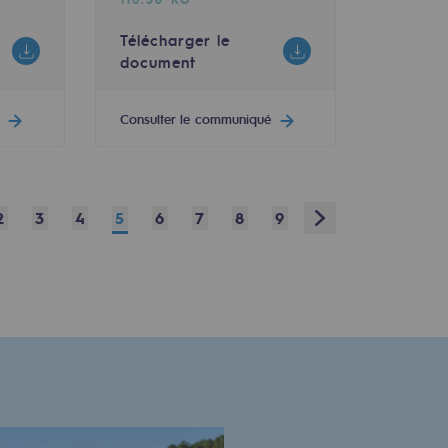
Télécharger le
document
Consulter le communiqué
Next
2
3
4
5
6
7
8
9