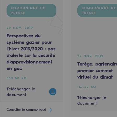
COMMUNIQUÉ DE
COMMUNIQUÉ DE
PRESSE
PRESSE
29 NOV. 2019
Perspectives du
système gazier pour
l’hiver 2019/2020 : pas
d’alerte sur la sécurité
27 NOV. 2019
d’approvisionnement
Teréga, partenair
en gaz
premier sommet
virtuel du climat
uvelables et bas carbone
535.88 KO
147.52 KO
Télécharger le
document
Télécharger le
document
Consulter le communiqué