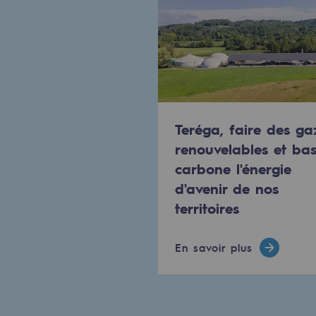
PARI 2035, le programme de séc
Sécurité et cybersécurité
Santé et sécurité au travail
Sécurité industrielle
Teréga, faire des ga
Gouvernance responsable
renouvelables et ba
carbone l'énergie
Gouvernance responsabl
d'avenir de nos
territoires
CADRE, le programme gouverna
Organisation
En savoir plus
Éthique et conformité
Achats responsables