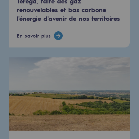
Teréga, faire des gaz
Raccordement au réseau de gaz
renouvelables et bas carbone
l'énergie d'avenir de nos territoires
Stockage de gaz
Stockage de gaz
En savoir plus
Savoir-faire
Projet type
Infrastructures historiques
Biométhane
Biométhane
Biométhane : Enjeux et opportunités
Qu'est-ce que la méthanisation ?
Teréga, partenaire de référence sur le 