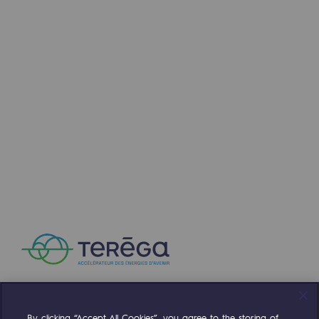
Communiqués de presse
Actualités
Documentation
Evénements
L'édito Teréga
Les actions soutenues par Teréga
By clicking “Accept All Cookies”, you agree to the storing of