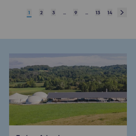
Next
1
2
3
...
9
...
13
14
Présentation du fonds de dotation
Gouvernance du fonds de dotation et po
Soumettre un projet
Nos activités
Nos activités
Transport de gaz
Transport de gaz
Savoir-faire
Projet type
Exploitation du réseau de gaz