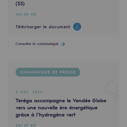
(33)
2050 : un monde d’énergies renouvelabl
165.08 KO
Objectif Hydrogène
CCUS Objectif Zéro CO2
Télécharger le document
Objectif Biométhane
Consulter le communiqué
Le Labo
Acteur engagé
COMMUNIQUÉ DE PRESSE
Acteur engagé
Ambition RSE
6 NOV. 2024
Teréga accompagne le Vendée Globe
Responsabilité environnementale
vers une nouvelle ère énergétique
Responsabilité environnementale
grâce à l’hydrogène vert
BE POSITIF, le programme de responsabi
267.67 KO