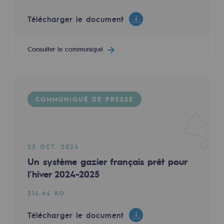
Décarbonation : une priorité
Télécharger le document
Limitation des émissions atmosphériques
Consulter le communiqué
Gestion de l'énergie
Préservation de la biodiversité
Gestion des impacts
COMMUNIQUÉ DE PRESSE
Responsabilité sociale et territoriale
Responsabilité sociale et territoria
23 OCT. 2024
Energiz Mouv
Un système gazier français prêt pour
Energiz Mouv
l’hiver 2024-2025
Le programme social et territorial de 
314.64 KO
Télécharger le document
Territorial