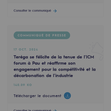
Territorial
Consulter le communiqué
Engagements auprès des territoires
Social
COMMUNIQUÉ DE PRESSE
Social
Notre investissement dans les compéte
17 OCT. 2024
Teréga se félicite de la tenue de l’ICM
Inclusion
forum à Pau et réaffirme son
Mixité et égalité Femme-Homme
engagement pour la compétitivité et la
décarbonation de l’industrie
QVCT
140.09 KO
Sécurité
Télécharger le document
Sécurité
PARI 2035, le programme de sécurité
Consulter le communiqué