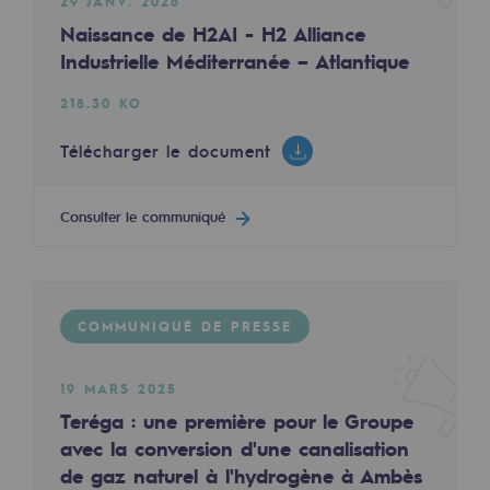
29 JANV. 2026
Les énergies d'avenir
Naissance de H2AI - H2 Alliance
Industrielle Méditerranée – Atlantique
Notre vision
218.30 KO
Gaz renouvelables et procédés durables
Gaz renouvelables et procédés d
Télécharger le document
Pyrogazéification et gazéification hydro
Consulter le communiqué
Méthanation
Captage de CO2
COMMUNIQUÉ DE PRESSE
Nouveaux usages
Concertations CH4, H2 et CO2
19 MARS 2025
Espace pédagogique
Teréga : une première pour le Groupe
avec la conversion d'une canalisation
Espace pédagogique
de gaz naturel à l'hydrogène à Ambès