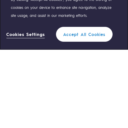
Compte Twitter
Compte Facebook
Compte Linkedin
Compte Youtube
cookies on your device to enhance site navigation, analyze
site usage, and assist in our marketing efforts.
NOS ÉQUIPES SONT À VOTRE ÉCOUTE
Cookies Settings
Accept All Cookies
0 559 133 400
Standard Teréga
Filtrer
1
0 800 028 800
Urgence gaz
FERMER
ACCÈS RAPIDE
Nous contacter
Règlementation
Nous rejoindre
Portail client
Newsroom