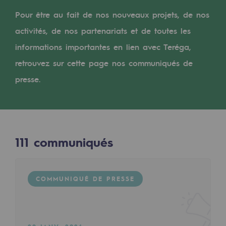
Digitalisation
Pour être au fait de nos nouveaux projets, de nos
Transversalité et Collaboratif
activités, de nos partenariats et de toutes les
Notre culture et nos valeurs
informations importantes en lien avec Teréga,
Une organisation certifiée
retrouvez sur cette page nos communiqués de
presse.
Notre organisation
Notre organisation
Gouvernance
111
communiqués
Indicateurs
Publications institutionnelles
COMMUNIQUÉ DE PRESSE
Où nous trouver
Les énergies d'avenir