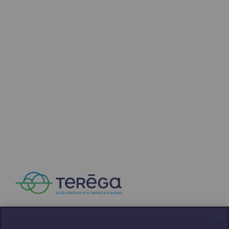
Communiqués de presse
Actualités
Documentation
Evénements
L'édito Teréga
Les actions soutenues par Teréga