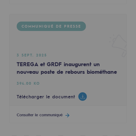
Sécurité et cybersécurité
Santé et sécurité au travail
COMMUNIQUÉ DE PRESSE
Sécurité industrielle
Gouvernance responsable
3 SEPT. 2025
Gouvernance responsable
TEREGA et GRDF inaugurent un
nouveau poste de rebours biométhane
CADRE, le programme gouvernance
394.00 KO
Organisation
Télécharger le document
Éthique et conformité
Achats responsables
Consulter le communiqué
Fonds de dotation
Fonds de dotation