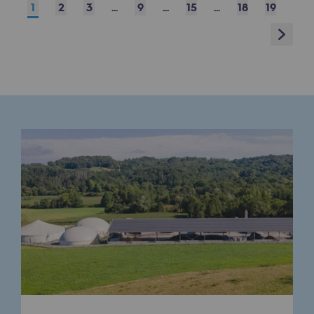
1
2
3
...
9
...
15
...
18
19
Présentation du fonds de dotation
Next
Gouvernance du fonds de dotation et po
Soumettre un projet
Nos activités
Nos activités
Transport de gaz
Transport de gaz
Savoir-faire
Projet type
Exploitation du réseau de gaz