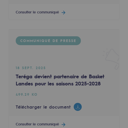
Territorial
Consulter le communiqué
Engagements auprès des territoires
Social
COMMUNIQUÉ DE PRESSE
Social
Notre investissement dans les compéte
Inclusion
18 SEPT. 2025
Teréga devient partenaire de Basket
Mixité et égalité Femme-Homme
Landes pour les saisons 2025-2028
QVCT
499.29 KO
Sécurité
Télécharger le document
Sécurité
Consulter le communiqué
PARI 2035, le programme de sécurité