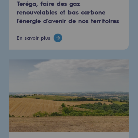
Teréga, faire des gaz
Raccordement au réseau de gaz
renouvelables et bas carbone
Stockage de gaz
l'énergie d'avenir de nos territoires
Stockage de gaz
En savoir plus
Savoir-faire
Projet type
Infrastructures historiques
Biométhane
Biométhane
Biométhane : Enjeux et opportunités
Qu'est-ce que la méthanisation ?
Teréga, partenaire de référence sur le 