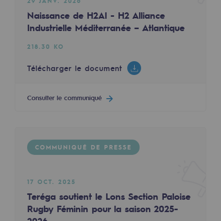
29 JANV. 2026
Les énergies d'avenir
Naissance de H2AI - H2 Alliance
Industrielle Méditerranée – Atlantique
Notre vision
218.30 KO
Gaz renouvelables et procédés durables
Gaz renouvelables et procédés d
Télécharger le document
Pyrogazéification et gazéification hydro
Consulter le communiqué
Méthanation
Captage de CO2
COMMUNIQUÉ DE PRESSE
Nouveaux usages
Concertations CH4, H2 et CO2
17 OCT. 2025
Espace pédagogique
Teréga soutient le Lons Section Paloise
Espace pédagogique
Rugby Féminin pour la saison 2025-