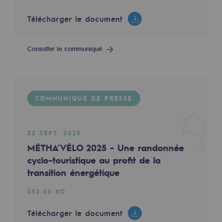
Décarbonation : une priorité
Télécharger le document
Limitation des émissions atmosphériques
Consulter le communiqué
Gestion de l'énergie
Préservation de la biodiversité
Gestion des impacts
COMMUNIQUÉ DE PRESSE
Responsabilité sociale et territoriale
Responsabilité sociale et territoria
22 SEPT. 2025
MÉTHA’VÉLO 2025 - Une randonnée
Energiz Mouv
cyclo-touristique au profit de la
Energiz Mouv
transition énergétique
Le programme social et territorial de 
352.03 KO
Télécharger le document
Territorial