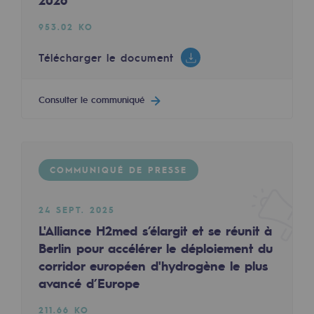
2026
2050 : un monde d’énergies renouvelabl
953.02 KO
Objectif Hydrogène
Télécharger le document
CCUS Objectif Zéro CO2
Objectif Biométhane
Consulter le communiqué
Le Labo
Acteur engagé
COMMUNIQUÉ DE PRESSE
Acteur engagé
24 SEPT. 2025
Ambition RSE
L'Alliance H2med s’élargit et se réunit à
Berlin pour accélérer le déploiement du
Responsabilité environnementale
corridor européen d'hydrogène le plus
Responsabilité environnementale
avancé d’Europe
BE POSITIF, le programme de responsabi
211.66 KO