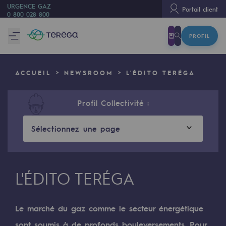
URGENCE GAZ
Portail client
0 800 028 800
PROFIL
Nous sommes
Nous sommes
ACCUEIL
NEWSROOM
L'ÉDITO TERÉGA
80 ans d'histoire
Teréga
Profil Collectivité :
Teréga
Sélectionnez une page
Accélérateur de la transition énergétique
Un réseau local et européen
L'ÉDITO TERÉGA
Une organisation adaptative et ouverte
Une organisation adaptative et o
Le marché du gaz comme le secteur énergétique
sont soumis à de profonds bouleversements. Pour