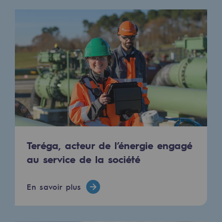
2050 : un monde d’énergies renouvelabl
Objectif Hydrogène
CCUS Objectif Zéro CO2
Objectif Biométhane
Le Labo
Acteur engagé
Acteur engagé
Teréga, acteur de l’énergie engagé
Ambition RSE
au service de la société
Responsabilité environnementale
En savoir plus
Responsabilité environnementale
BE POSITIF, le programme de responsabi