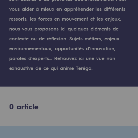
Digitalisation
vous aider à mieux en appréhender les différents
Transversalité et Collaboratif
ressorts, les forces en mouvement et les enjeux,
Notre culture et nos valeurs
nous vous proposons ici quelques éléments de
Une organisation certifiée
contexte ou de réflexion. Sujets métiers, enjeux
environnementaux, opportunités d’innovation,
Notre organisation
paroles d’experts… Retrouvez ici une vue non
Notre organisation
exhaustive de ce qui anime Teréga.
Gouvernance
Indicateurs
Publications institutionnelles
0
article
Où nous trouver
Les énergies d'avenir