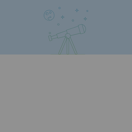
Territorial
Engagements auprès des territoires
Social
Social
Notre investissement dans les compéte
Inclusion
Mixité et égalité Femme-Homme
QVCT
Sécurité
Sécurité
PARI 2035, le programme de sécurité