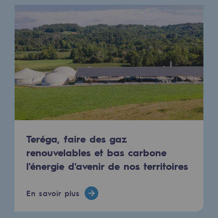
Les énergies d'avenir
Notre vision
Gaz renouvelables et procédés durables
Gaz renouvelables et procédés d
Pyrogazéification et gazéification hydro
Méthanation
Captage de CO2
Teréga, faire des gaz
Nouveaux usages
renouvelables et bas carbone
l'énergie d'avenir de nos territoires
Concertations CH4, H2 et CO2
Espace pédagogique
En savoir plus
Espace pédagogique