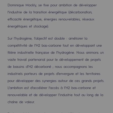
Territorial
Dominique Mockly, se fixe pour ambition de développer
l’industrie de la transition énergétique (décarbonation,
Engagements auprès des territoires
efficacité énergétique, énergies renouvelables, réseaux
énergétiques et stockage).
Social
Social
Sur l’hydrogène, l’objectif est double : améliorer la
compétitivité de l’H2 bas-carbone tout en développant une
Notre investissement dans les compéte
filière industrielle française de l’hydrogène. Nous animons un
Inclusion
vaste travail partenarial pour le développement de projets
de bassins d’H2 décarboné ; nous accompagnons les
Mixité et égalité Femme-Homme
industriels porteurs de projets d’envergure et les territoires
QVCT
pour développer des synergies autour de ces grands projets.
L’ambition est d’accélérer l’accès à l’H2 bas-carbone et
Sécurité
renouvelable et de développer l’industrie tout au long de la
Sécurité
chaîne de valeur.
PARI 2035, le programme de sécurité