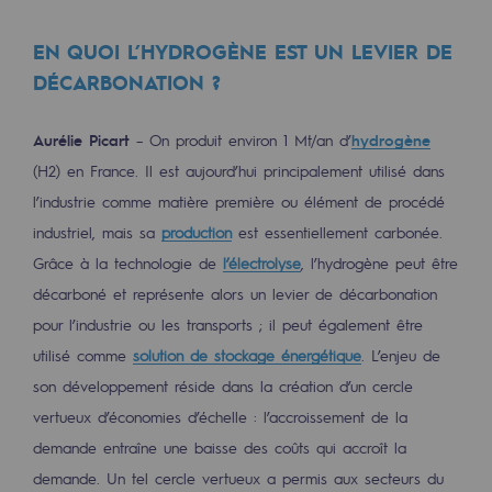
Les énergies d'avenir
EN QUOI L’HYDROGÈNE EST UN LEVIER DE
Notre vision
DÉCARBONATION ?
Gaz renouvelables et procédés durables
Gaz renouvelables et procédés d
Aurélie Picart
– On produit environ 1 Mt/an d’
hydrogène
(H2) en France. Il est aujourd’hui principalement utilisé dans
Pyrogazéification et gazéification hydro
l’industrie comme matière première ou élément de procédé
industriel, mais sa
production
est essentiellement carbonée.
Méthanation
Grâce à la technologie de
l’électrolyse
, l’hydrogène peut être
Captage de CO2
décarboné et représente alors un levier de décarbonation
pour l’industrie ou les transports ; il peut également être
Nouveaux usages
utilisé comme
solution de stockage énergétique
. L’enjeu de
Concertations CH4, H2 et CO2
son développement réside dans la création d’un cercle
vertueux d’économies d’échelle : l’accroissement de la
Espace pédagogique
demande entraîne une baisse des coûts qui accroît la
Espace pédagogique
demande. Un tel cercle vertueux a permis aux secteurs du