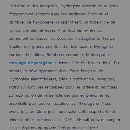
Stratégie & Innovation
l’industrie ou les transports, l’hydrogène apporte deux types
d’opportunités économiques aux territoires. Produire et
Notre stratégie d’innovation
distribuer de l’hydrogène compétitif sera un facteur clé de
Notre stratégie d’innovation
l’attractivité des territoires. Ainsi tous les leviers qui
permettent de baisser les coûts de l’hydrogène en France
Objectif Recherche & Innovation : sécur
(soutien aux grands projets industriels, bassins hydrogène,
Objectif Recherche & Innovation : envi
corridor de stations, Backbone européen de transport et
stockage d’hydrogène
…) doivent être étudiés en détail. Par
Objectif Recherche & Innovation : bio
ailleurs, le développement d’une filière française de
Objectif Recherche & Innovation : hydr
l’hydrogène (électrolyseurs, piles à combustible, réservoirs,
Objectif Recherche & Innovation : syst
stations…) aura des retombées dans les différents territoires.
La mobilisation de l’ensemble des parties prenantes est
Partenariats et innovation participative
essentielle pour pouvoir accélérer sur l’hydrogène. Nous
avons tous un rôle à jouer pour saisir cette opportunité de
Newsroom
réindustrialiser la France et le CSF NSE sait pouvoir compter
Newsroom
sur les équipes du groupe Teréga pour ce faire !