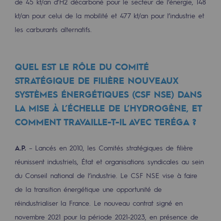
de 45 kt/an d’H2 décarboné pour le secteur de l’énergie, 148
Décarbonation : une priorité
kt/an pour celui de la mobilité et 477 kt/an pour l’industrie et
les carburants alternatifs.
Limitation des émissions atmosphériques
Gestion de l'énergie
QUEL EST LE RÔLE DU COMITÉ
Préservation de la biodiversité
STRATÉGIQUE DE FILIÈRE NOUVEAUX
Gestion des impacts
SYSTÈMES ÉNERGÉTIQUES (CSF NSE) DANS
LA MISE À L’ÉCHELLE DE L’HYDROGÈNE, ET
Responsabilité sociale et territoriale
COMMENT TRAVAILLE-T-IL AVEC TERÉGA ?
Responsabilité sociale et territoria
A.P.
– Lancés en 2010, les Comités stratégiques de filière
Energiz Mouv
réunissent industriels, État et organisations syndicales au sein
Energiz Mouv
du Conseil national de l’industrie. Le CSF NSE vise à faire
de la transition énergétique une opportunité de
Le programme social et territorial de 
réindustrialiser la France. Le nouveau contrat signé en
Territorial
novembre 2021 pour la période 2021-2023, en présence de