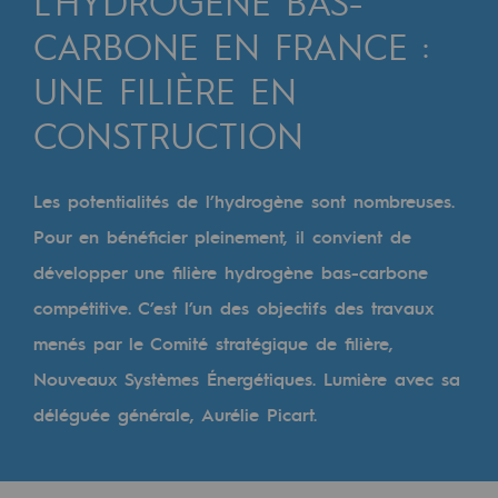
L’HYDROGÈNE BAS-
Digitalisation
CARBONE EN FRANCE :
Transversalité et Collaboratif
UNE FILIÈRE EN
Notre culture et nos valeurs
CONSTRUCTION
Une organisation certifiée
Notre organisation
Les potentialités de l’hydrogène sont nombreuses.
Notre organisation
Pour en bénéficier pleinement, il convient de
développer une filière hydrogène bas-carbone
Gouvernance
compétitive. C’est l’un des objectifs des travaux
Indicateurs
menés par le Comité stratégique de filière,
Publications institutionnelles
Nouveaux Systèmes Énergétiques. Lumière avec sa
déléguée générale, Aurélie Picart.
Où nous trouver
Les énergies d'avenir