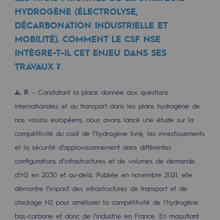
HYDROGÈNE (ÉLECTROLYSE,
Présentation du fonds de dotation
DÉCARBONATION INDUSTRIELLE ET
MOBILITÉ). COMMENT LE CSF NSE
Gouvernance du fonds de dotation et po
INTÈGRE-T-IL CET ENJEU DANS SES
Soumettre un projet
TRAVAUX ?
Nos activités
A. P.
– Constatant la place donnée aux questions
Nos activités
internationales et au transport dans les plans hydrogène de
nos voisins européens, nous avons lancé une étude sur la
Transport de gaz
compétitivité du coût de l’hydrogène livré, les investissements
Transport de gaz
et la sécurité d’approvisionnement dans différentes
configurations d’infrastructures et de volumes de demande
Savoir-faire
d’H2 en 2030 et au-delà. Publiée en novembre 2021, elle
Projet type
démontre l’impact des infrastructures de transport et de
stockage H2 pour améliorer la compétitivité de l’hydrogène
Exploitation du réseau de gaz
bas-carbone et donc de l’industrie en France. En massifiant