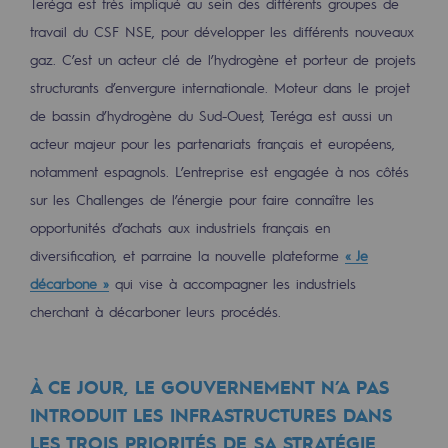
Teréga est très impliqué au sein des différents groupes de
Sécurité et cybersécurité
travail du CSF NSE, pour développer les différents nouveaux
gaz. C’est un acteur clé de l’hydrogène et porteur de projets
Santé et sécurité au travail
structurants d’envergure internationale. Moteur dans le projet
Sécurité industrielle
de bassin d’hydrogène du Sud-Ouest, Teréga est aussi un
acteur majeur pour les partenariats français et européens,
Gouvernance responsable
notamment espagnols. L’entreprise est engagée à nos côtés
Gouvernance responsable
sur les Challenges de l’énergie pour faire connaître les
opportunités d’achats aux industriels français en
CADRE, le programme gouvernance
diversification, et parraine la nouvelle plateforme
« Je
Organisation
décarbone »
qui vise à accompagner les industriels
cherchant à décarboner leurs procédés.
Éthique et conformité
Achats responsables
À CE JOUR, LE GOUVERNEMENT N’A PAS
Fonds de dotation
INTRODUIT LES INFRASTRUCTURES DANS
LES TROIS PRIORITÉS DE SA STRATÉGIE
Fonds de dotation