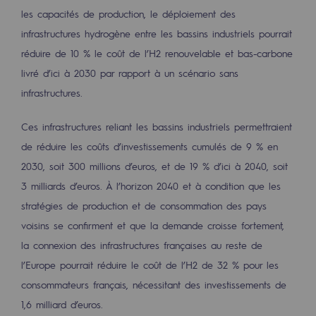
Raccordement au réseau de gaz
les capacités de production, le déploiement des
infrastructures hydrogène entre les bassins industriels pourrait
Stockage de gaz
réduire de 10 % le coût de l’H2 renouvelable et bas-carbone
Stockage de gaz
livré d’ici à 2030 par rapport à un scénario sans
infrastructures.
Savoir-faire
Projet type
Ces infrastructures reliant les bassins industriels permettraient
de réduire les coûts d’investissements cumulés de 9 % en
Infrastructures historiques
2030, soit 300 millions d’euros, et de 19 % d’ici à 2040, soit
3 milliards d’euros. À l’horizon 2040 et à condition que les
Biométhane
stratégies de production et de consommation des pays
Biométhane
voisins se confirment et que la demande croisse fortement,
Biométhane : Enjeux et opportunités
la connexion des infrastructures françaises au reste de
l’Europe pourrait réduire le coût de l’H2 de 32 % pour les
Qu'est-ce que la méthanisation ?
consommateurs français, nécessitant des investissements de
Teréga, partenaire de référence sur le 
1,6 milliard d’euros.