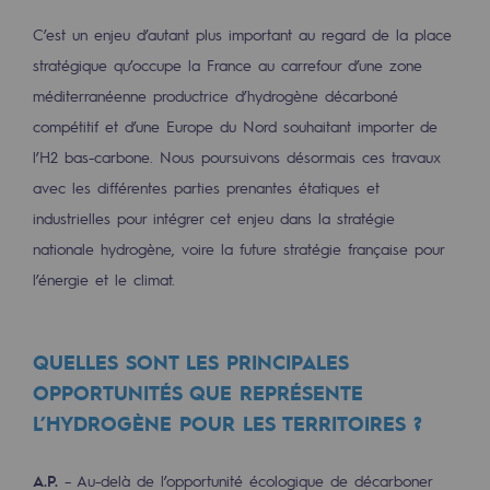
Hydrogène
C’est un enjeu d’autant plus important au regard de la place
Hydrogène
stratégique qu’occupe la France au carrefour d’une zone
méditerranéenne productrice d’hydrogène décarboné
Hydrogène : Enjeux et opportunités
compétitif et d’une Europe du Nord souhaitant importer de
Production d'hydrogène
l’H2 bas-carbone. Nous poursuivons désormais ces travaux
avec les différentes parties prenantes étatiques et
Transport d'hydrogène
industrielles pour intégrer cet enjeu dans la stratégie
Stockage d'hydrogène
nationale hydrogène, voire la future stratégie française pour
l’énergie et le climat.
Projet HySoW
Projet H2med
QUELLES SONT LES PRINCIPALES
Appel à Manifestation d'Intérêt H2 et C
OPPORTUNITÉS QUE REPRÉSENTE
L’HYDROGÈNE POUR LES TERRITOIRES ?
Cartographie du réseau
Stratégie & Innovation
A.P.
– Au-delà de l’opportunité écologique de décarboner