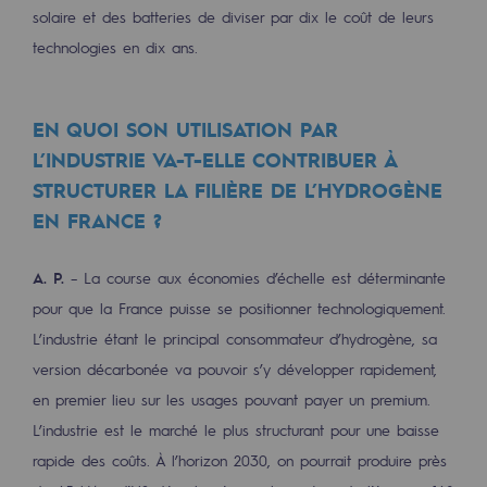
2050 : un monde d’énergies renouvelabl
solaire et des batteries de diviser par dix le coût de leurs
technologies en dix ans.
Objectif Hydrogène
CCUS Objectif Zéro CO2
EN QUOI SON UTILISATION PAR
Objectif Biométhane
L’INDUSTRIE VA-T-ELLE CONTRIBUER À
STRUCTURER LA FILIÈRE DE L’HYDROGÈNE
Le Labo
EN FRANCE ?
Acteur engagé
A. P.
– La course aux économies d’échelle est déterminante
Acteur engagé
pour que la France puisse se positionner technologiquement.
L’industrie étant le principal consommateur d’hydrogène, sa
Ambition RSE
version décarbonée va pouvoir s’y développer rapidement,
Responsabilité environnementale
en premier lieu sur les usages pouvant payer un premium.
Responsabilité environnementale
L’industrie est le marché le plus structurant pour une baisse
rapide des coûts. À l’horizon 2030, on pourrait produire près
BE POSITIF, le programme de responsabi