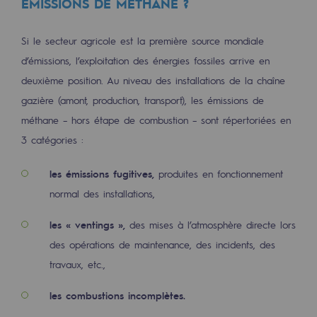
ÉMISSIONS DE MÉTHANE ?
Hydrogène
Hydrogène
Si le secteur agricole est la première source mondiale
d’émissions, l’exploitation des énergies fossiles arrive en
Hydrogène : Enjeux et opportunités
deuxième position. Au niveau des installations de la chaîne
Production d'hydrogène
gazière (amont, production, transport), les émissions de
méthane – hors étape de combustion – sont répertoriées en
Transport d'hydrogène
3 catégories :
Stockage d'hydrogène
les émissions fugitives,
produites en fonctionnement
Projet HySoW
normal des installations,
Projet H2med
les « ventings »,
des mises à l’atmosphère directe lors
Appel à Manifestation d'Intérêt H2 et C
des opérations de maintenance, des incidents, des
travaux, etc.,
Cartographie du réseau
les combustions incomplètes.
Stratégie & Innovation