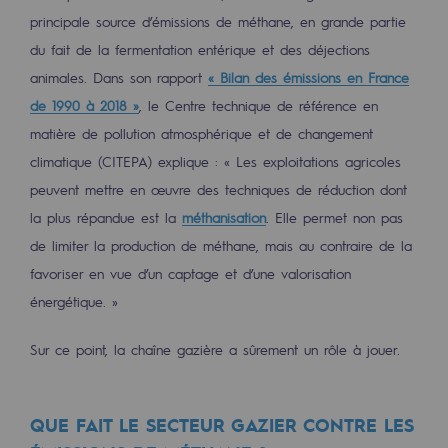
Raccordement au réseau de gaz
principale source d’émissions de méthane, en grande partie
du fait de la fermentation entérique et des déjections
Stockage de gaz
animales. Dans son rapport
« Bilan des émissions en France
Stockage de gaz
de 1990 à 2018 »
, le Centre technique de référence en
matière de pollution atmosphérique et de changement
Savoir-faire
climatique (CITEPA) explique : « Les exploitations agricoles
Projet type
peuvent mettre en œuvre des techniques de réduction dont
Infrastructures historiques
la plus répandue est la
méthanisation
. Elle permet non pas
de limiter la production de méthane, mais au contraire de la
Biométhane
favoriser en vue d’un captage et d’une valorisation
Biométhane
énergétique. »
Biométhane : Enjeux et opportunités
Sur ce point, la chaîne gazière a sûrement un rôle à jouer.
Qu'est-ce que la méthanisation ?
Teréga, partenaire de référence sur le 
QUE FAIT LE SECTEUR GAZIER CONTRE LES