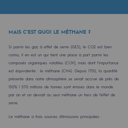
Les énergies d'avenir
Notre vision
Gaz renouvelables et procédés durables
MAIS C’EST QUOI LE MÉTHANE ?
Gaz renouvelables et procédés d
Si parmi les gaz à effet de serre (GES), le CO2 est bien
Pyrogazéification et gazéification hydro
connu, il en est un qui tient une place à part parmi les
Méthanation
composés organiques volatiles (COV), mais dont l’importance
est équivalente : le méthane (CH4). Depuis 1750, la quantité
Captage de CO2
présente dans notre atmosphère se serait accrue de près de
Nouveaux usages
150% ! 570 millions de tonnes sont émises dans le monde
par an et on devrait au seul méthane un tiers de l’effet de
Concertations CH4, H2 et CO2
serre.
Espace pédagogique
Le méthane a trois sources d’émissions principales :
Espace pédagogique