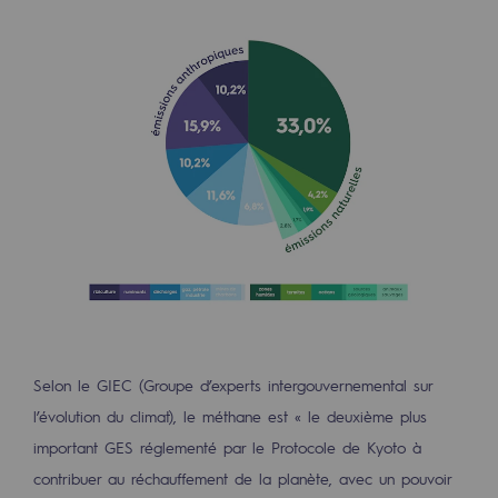
Décarbonation : une priorité
Limitation des émissions atmosphériques
Gestion de l'énergie
Préservation de la biodiversité
Gestion des impacts
Responsabilité sociale et territoriale
Responsabilité sociale et territoria
Energiz Mouv
Energiz Mouv
Selon le GIEC (Groupe d’experts intergouvernemental sur
l’évolution du climat), le méthane est « le deuxième plus
Le programme social et territorial de 
important GES réglementé par le Protocole de Kyoto à
contribuer au réchauffement de la planète, avec un pouvoir
Territorial