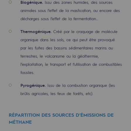
Biogénique.
Issu des zones humides, des sources
2050 : un monde d’énergies renouvelabl
animales sous l’effet de la mastication, ou encore des
Objectif Hydrogène
décharges sous l’effet de la fermentation…
CCUS Objectif Zéro CO2
Thermogénique.
Créé par le craquage de molécule
Objectif Biométhane
organique dans les sols, ce qui peut être provoqué
par les fuites des bassins sédimentaires marins ou
Le Labo
terrestres, le volcanisme ou la géothermie,
l’exploitation, le transport et l’utilisation de combustibles
Acteur engagé
fossiles.
Acteur engagé
Pyrogénique.
Issu de la combustion organique (les
Ambition RSE
brûlis agricoles, les feux de forêts, etc).
Responsabilité environnementale
Responsabilité environnementale
RÉPARTITION DES SOURCES D’ÉMISSIONS DE
MÉTHANE
BE POSITIF, le programme de responsabi