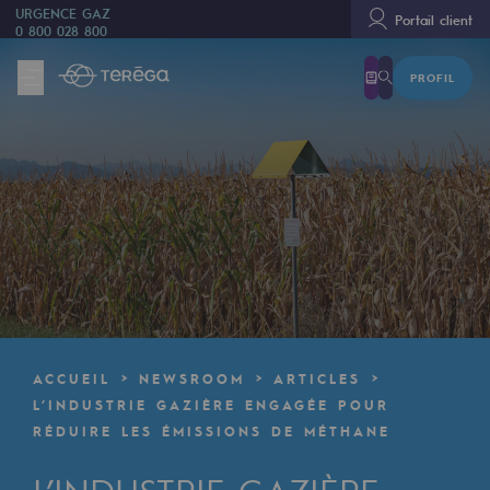
URGENCE GAZ
Portail client
0 800 028 800
PROFIL
Nous sommes
Nous sommes
80 ans d'histoire
Teréga
Teréga
Accélérateur de la transition énergétique
Un réseau local et européen
ACCUEIL
NEWSROOM
ARTICLES
Une organisation adaptative et ouverte
L’INDUSTRIE GAZIÈRE ENGAGÉE POUR
RÉDUIRE LES ÉMISSIONS DE MÉTHANE
Une organisation adaptative et o