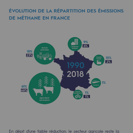
ÉVOLUTION DE LA RÉPARTITION DES ÉMISSIONS
Présentation du fonds de dotation
DE MÉTHANE EN FRANCE
Gouvernance du fonds de dotation et po
Soumettre un projet
Nos activités
Nos activités
Transport de gaz
Transport de gaz
Savoir-faire
Projet type
Exploitation du réseau de gaz
En dépit d’une faible réduction, le secteur agricole reste la