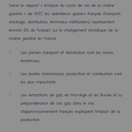
Stratégie & Innovation
Selon le rapport « Analyse du cycle de vie de la chaîne
gazière » de 2017, les opérateurs gaziers français (transport,
Notre stratégie d’innovation
stockage, distribution, terminaux méthaniers) représentent
Notre stratégie d’innovation
environ 2% de l’impact sur le changement climatique de la
chaîne gazière en France.
Objectif Recherche & Innovation : sécur
Objectif Recherche & Innovation : envi
Les parties transport et distribution sont les moins
émettrices.
Objectif Recherche & Innovation : bio
Les postes transmission, production et combustion sont
Objectif Recherche & Innovation : hydr
les plus impactants.
Objectif Recherche & Innovation : syst
Les extractions de gaz en Norvège et en Russie et la
Partenariats et innovation participative
prépondérance de ces gaz dans le mix
d’approvisionnement français expliquent l’impact de la
Newsroom
production.
Newsroom