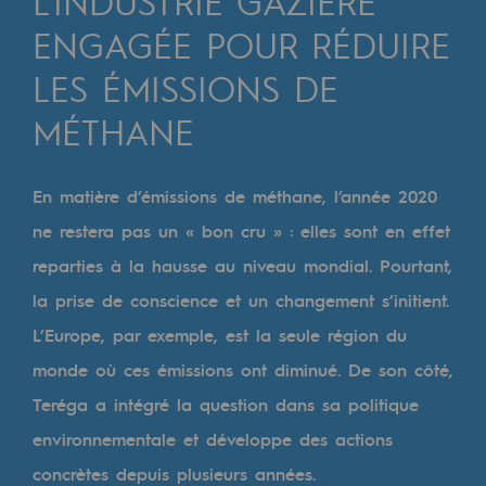
L’INDUSTRIE GAZIÈRE
Digitalisation
ENGAGÉE POUR RÉDUIRE
Transversalité et Collaboratif
LES ÉMISSIONS DE
Notre culture et nos valeurs
MÉTHANE
Une organisation certifiée
Notre organisation
En matière d’émissions de méthane, l’année 2020
Notre organisation
ne restera pas un « bon cru » : elles sont en effet
reparties à la hausse au niveau mondial. Pourtant,
Gouvernance
la prise de conscience et un changement s’initient.
Indicateurs
L’Europe, par exemple, est la seule région du
Publications institutionnelles
monde où ces émissions ont diminué. De son côté,
Teréga a intégré la question dans sa politique
Où nous trouver
environnementale et développe des actions
Les énergies d'avenir
concrètes depuis plusieurs années.