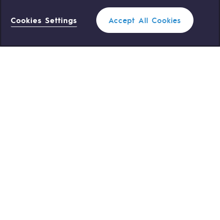
Cookies Settings
Accept All Cookies
0 559 133 400
Standard Teréga
0 800 028 800
Urgence gaz
ACCÈS RAPIDE
Nous contacter
Règlementation
Nous rejoindre
Portail client
Newsroom
Données personnelles
Mentions légales
Gestion des cookies
Accessibilité : partiellement
conforme
Plan du site