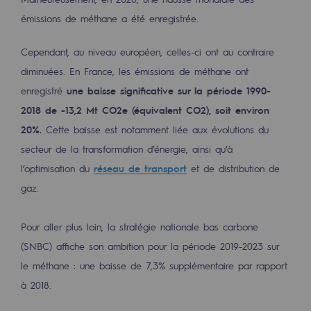
émissions de méthane a été enregistrée.
Sécurité et cybersécurité
Santé et sécurité au travail
Cependant, au niveau européen, celles-ci ont au contraire
diminuées. En France, les émissions de méthane ont
Sécurité industrielle
enregistré
une baisse significative sur la période 1990-
2018 de -13,2 Mt CO2e (équivalent CO2), soit environ
Gouvernance responsable
20%.
Cette baisse est notamment liée aux évolutions du
Gouvernance responsable
secteur de la transformation d’énergie, ainsi qu’à
l’optimisation du
réseau de transport
et de distribution de
CADRE, le programme gouvernance
gaz.
Organisation
Éthique et conformité
Pour aller plus loin, la stratégie nationale bas carbone
(SNBC) affiche son ambition pour la période 2019-2023 sur
Achats responsables
le méthane : une baisse de 7,3% supplémentaire par rapport
à 2018.
Fonds de dotation
Fonds de dotation