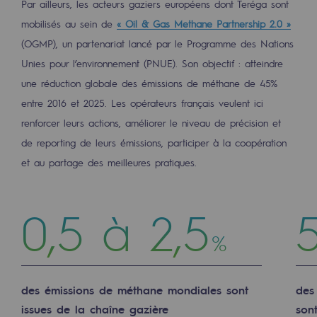
Par ailleurs, les acteurs gaziers européens dont Teréga sont
mobilisés au sein de
« Oil & Gas Methane Partnership 2.0 »
Communiqués de presse
(OGMP), un partenariat lancé par le Programme des Nations
Actualités
Unies pour l’environnement (PNUE). Son objectif : atteindre
Documentation
une réduction globale des émissions de méthane de 45%
entre 2016 et 2025. Les opérateurs français veulent ici
Evénements
renforcer leurs actions, améliorer le niveau de précision et
L'édito Teréga
de reporting de leurs émissions, participer à la coopération
et au partage des meilleures pratiques.
Les actions soutenues par Teréga
0,5 à 2,5
%
des émissions de méthane mondiales sont
des
issues de la chaîne gazière
son