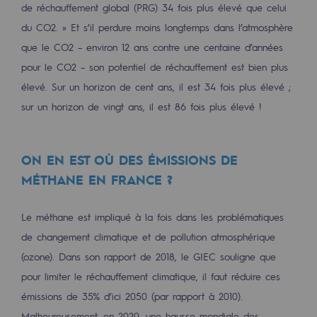
de réchauffement global (PRG) 34 fois plus élevé que celui
Territorial
du CO2. » Et s’il perdure moins longtemps dans l’atmosphère
Engagements auprès des territoires
que le CO2 – environ 12 ans contre une centaine d’années
pour le CO2 – son potentiel de réchauffement est bien plus
Social
élevé. Sur un horizon de cent ans, il est 34 fois plus élevé ;
Social
sur un horizon de vingt ans, il est 86 fois plus élevé !
Notre investissement dans les compéte
ON EN EST OÙ DES ÉMISSIONS DE
Inclusion
MÉTHANE EN FRANCE ?
Mixité et égalité Femme-Homme
Le méthane est impliqué à la fois dans les problématiques
QVCT
de changement climatique et de pollution atmosphérique
Sécurité
(ozone). Dans son rapport de 2018, le GIEC souligne que
Sécurité
pour limiter le réchauffement climatique, il faut réduire ces
émissions de 35% d’ici 2050 (par rapport à 2010).
PARI 2035, le programme de sécurité
Malheureusement, en 2020, une hausse mondiale des