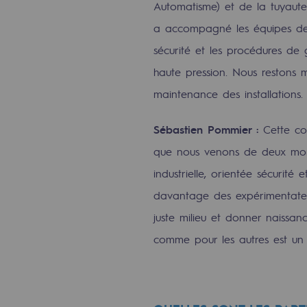
Automatisme) et de la tuyaute
Gestion de l'énergie
a accompagné les équipes de l
Préservation de la biodiversité
sécurité et les procédures de g
haute pression. Nous restons m
Gestion des impacts
maintenance des installations.
Responsabilité sociale et territorial
Sébastien Pommier :
Cette co
Responsabilité sociale et t
que nous venons de deux monde
industrielle, orientée sécurit
Energiz Mouv
davantage des expérimentateur
Energiz Mouv
juste milieu et donner naissa
comme pour les autres est un 
Le programme social et territori
Territorial
Territorial