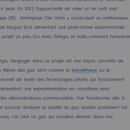
rir seuls. En 2017, l'opportunité de créer un tel outil s'est
s (31) : l'entreprise Cler Verts y construisait un méthaniseur,
 de biogaz brut alimentant une plate-forme expérimentale.
projet un peu fou avec Teréga, et voilà comment l'aventure
éga, s'engager dans ce projet est une façon concrète de
 filières des gaz verts comme le
biométhane
ou le
 permet de tester des technologies pilotes qui fonctionnent
uvelables et bas carbone
 nécessitent une expérimentation en conditions semi-
 des démonstrateurs commercialisés. Voir fonctionner dès à
et pouvoir analyser la qualité du gaz qu'elles produisent est
 nous, car c'est ce gaz qui circulera demain dans nos