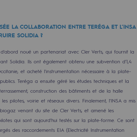
ÉE LA COLLABORATION ENTRE TERÉGA ET L’INSA
UIRE SOLIDIA ?
 d'abord noué un partenariat avec Cler Verts, qui fournit la
ant Solidia. Ils ont également obtenu une subvention d'1,4
ccitanie, et acheté l'instrumentation nécessaire à la plate-
publics. Teréga a ensuite géré les études techniques et la
mentale
 terrassement, construction des bâtiments et de la halle
 les pilotes, voirie et réseaux divers. Finalement, l'INSA a mis
ponsabilité environnementale
biogaz venant du site de Cler Verts, et amené les
lotes qui sont aujourd'hui testés sur la plate-forme. Ce sont
ériques
rgés des raccordements EIA (Electricité Instrumentation