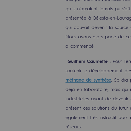
Méthanation
qu'ils n'auraient jamais pu s'off
présentée à Bélesta-en-Lauragai
Captage de CO2
qui pouvait devenir la source
Nouveaux usages
Nous avons alors parlé de ce 
a commencé.
Concertations CH4, H2 et CO2
Espace pédagogique
Guilhem Caumette :
Pour Ter
soutenir le développement des
Espace pédagogique
méthane de synthèse
. Solidia
2050 : un monde d’énergies reno
déjà en laboratoire, mais qui
industrielles avant de devenir
Objectif Hydrogène
présent ces solutions du futur 
CCUS Objectif Zéro CO2
également très instructif pour
réseaux.
Objectif Biométhane