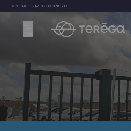
URGENCE GAZ
0 800 028 800
MENU
Nous sommes
Nous sommes
80 ans d'histoire
Teréga
Teréga
Accélérateur de la transition éner