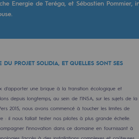
che Energie de Teréga, et Sébastien Pommier, i
ouse.
 DU PROJET SOLIDIA, ET QUELLES SONT SES
d'apporter une brique à la transition écologique et
lons depuis longtemps, au sein de l’INSA, sur les sujets de la
rables
Vers 2015, nous avons commencé à toucher les limites de
océdés durables
 : il nous fallait tester nos pilotes à plus grande échelle.
accompagner l’innovation dans ce domaine en fournissant à
n hydrothermale
nologies l'accès à des installations complexes et coûteuses