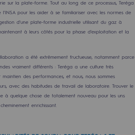
rie sur la plate-forme. Tout au long de ce processus, Teréga
'INSA pour les aider à se familiariser avec les normes de
estion d'une plate-forme industrielle utilisant du gaz à
aintenant à leurs côtés pour la phase d'exploitation et la
e
llaboration a été extrêmement fructueuse, notamment parce
erritoriale
s vraiment différents : Teréga a une culture très
é et maintien des performances, et nous, nous sommes
s, avec des habitudes de travail de laboratoire. Trouver le
nce à quelque chose de totalement nouveau pour les uns
cheminement enrichissant.
al de Teréga