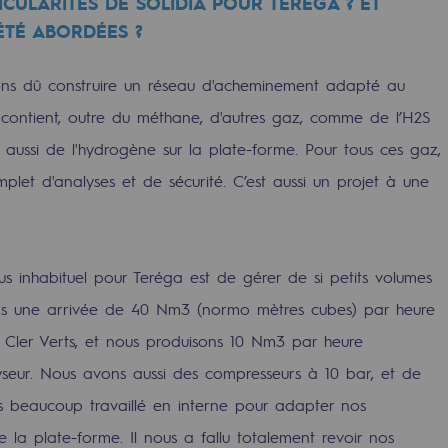
ICULARITÉS DE SOLIDIA POUR TERÉGA ? ET
ÉTÉ ABORDÉES ?
res
s dû construire un réseau d'acheminement adapté au
 contient, outre du méthane, d'autres gaz, comme de l’H2S
ussi de l'hydrogène sur la plate-forme. Pour tous ces gaz,
complet d'analyses et de sécurité. C’est aussi un projet à une
compétences
lus inhabituel pour Teréga est de gérer de si petits volumes
ns une arrivée de 40 Nm3 (normo mètres cubes) par heure
ler Verts, et nous produisons 10 Nm3 par heure
seur. Nous avons aussi des compresseurs à 10 bar, et de
ns beaucoup travaillé en interne pour adapter nos
e la plate-forme. Il nous a fallu totalement revoir nos