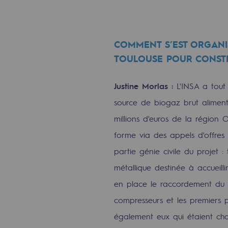
Le Labo
Acteur engagé
COMMENT S’EST ORGANIS
TOULOUSE POUR CONSTR
Acteur engagé
Justine Morlas :
L'INSA a tout
Ambition RSE
source de biogaz brut aliment
millions d'euros de la région O
Responsabilité environnementale
forme via des appels d'offres 
Responsabilité environne
partie génie civile du projet :
métallique destinée à accueillir
BE POSITIF, le programme de res
en place le raccordement du 
Décarbonation : une priorité
compresseurs et les premiers pi
Limitation des émissions atmosph
également eux qui étaient cha