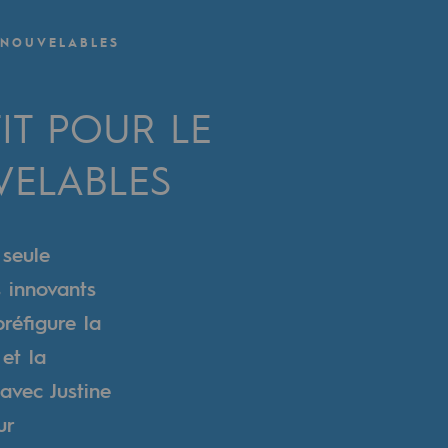
ENOUVELABLES
TIT POUR LE
VELABLES
 seule
s innovants
réfigure la
et la
 avec Justine
ur