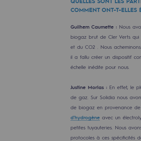
QUELLES SONT LES PART
COMMENT ONT-T-ELLES 
Engagements auprès des territoi
Guilhem Caumette :
Nous avon
Social
biogaz brut de Cler Verts qui
Social
et du CO2 . Nous acheminons a
il a fallu créer un dispositif 
Notre investissement dans les 
échelle inédite pour nous.
Inclusion
Justine Morlas :
En effet, le p
Mixité et égalité Femme-Homme
de gaz. Sur Solidia nous avo
QVCT
de biogaz en provenance de C
Sécurité
d'hydrogène
avec un électroly
petites tuyauteries. Nous avo
Sécurité
protocoles à ces spécificités d