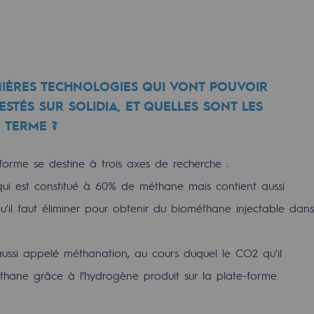
urité
MIÈRES TECHNOLOGIES QUI VONT POUVOIR
STÉS SUR SOLIDIA, ET QUELLES SONT LES
 TERME ?
forme se destine à trois axes de recherche :
e
 qui est constitué à 60% de méthane mais contient aussi
il faut éliminer pour obtenir du biométhane injectable dans
nce
aussi appelé méthanation, au cours duquel le CO2 qu'il
thane grâce à l’hydrogène produit sur la plate-forme.