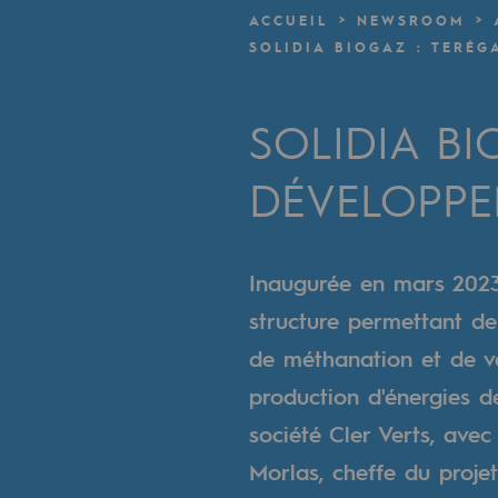
Un réseau local et européen
ACCUEIL
NEWSROOM
SOLIDIA BIOGAZ : TERÉG
Une organisation adaptative et ou
Une organisation adaptat
SOLIDIA BI
Digitalisation
DÉVELOPPE
Transversalité et Collaboratif
Notre culture et nos valeurs
Inaugurée en mars 2023,
structure permettant de 
Une organisation certifiée
de méthanation et de va
Notre organisation
production d'énergies d
Notre organisation
société Cler Verts, avec
Morlas, cheffe du proje
Gouvernance