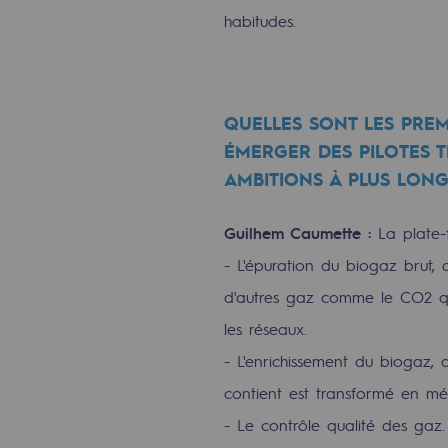
PARI 2035, le programme de séc
habitudes.
Sécurité et cybersécurité
Santé et sécurité au travail
QUELLES SONT LES PRE
ÉMERGER DES PILOTES TE
Sécurité industrielle
AMBITIONS À PLUS LONG
Gouvernance responsable
Guilhem Caumette :
La plate-
Gouvernance responsabl
- L'épuration du biogaz brut,
d'autres gaz comme le CO2 qu'
CADRE, le programme gouverna
les réseaux.
Organisation
- L'enrichissement du biogaz, 
Éthique et conformité
contient est transformé en mé
- Le contrôle qualité des gaz.
Achats responsables