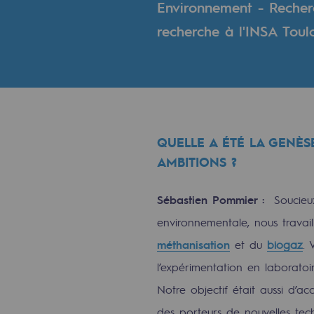
Environnement - Recher
Indicateurs
recherche à l'INSA Toul
Publications institutionnelles
Où nous trouver
Les énergies d'avenir
QUELLE A ÉTÉ LA GENÈSE
Les énergies d'avenir
AMBITIONS ?
Notre vision
Sébastien Pommier :
Soucieux 
environnementale, nous travail
Gaz renouvelables et procédés du
méthanisation
et du
biogaz
. 
Gaz renouvelables et pr
l’expérimentation en laboratoire
Notre objectif était aussi d’
Pyrogazéification et gazéificatio
des porteurs de nouvelles tech