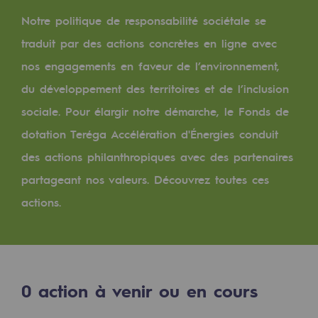
Digitalisation
Notre politique de responsabilité sociétale se
Transversalité et Collaboratif
traduit par des actions concrètes en ligne avec
Notre culture et nos valeurs
nos engagements en faveur de l’environnement,
Une organisation certifiée
du développement des territoires et de l’inclusion
sociale. Pour élargir notre démarche, le Fonds de
Notre organisation
dotation Teréga Accélération d'Énergies conduit
Notre organisation
des actions philanthropiques avec des partenaires
Gouvernance
partageant nos valeurs. Découvrez toutes ces
actions.
Indicateurs
Publications institutionnelles
Où nous trouver
0
action à venir ou en cours
Les énergies d'avenir