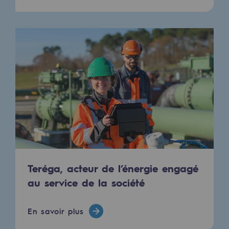
2050 : un monde d’énergies renouvelabl
Objectif Hydrogène
CCUS Objectif Zéro CO2
Objectif Biométhane
Le Labo
Acteur engagé
Acteur engagé
Ambition RSE
Teréga, acteur de l’énergie engagé
Responsabilité environnementale
au service de la société
Responsabilité environnementale
En savoir plus
BE POSITIF, le programme de responsabi