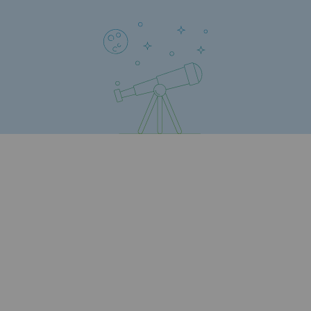
Territorial
Engagements auprès des territoires
Social
Social
Notre investissement dans les compéte
Inclusion
Mixité et égalité Femme-Homme
QVCT
Sécurité
Sécurité
PARI 2035, le programme de sécurité