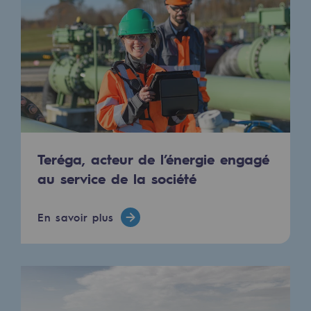
2050 : un monde d’énergies renouvelabl
Objectif Hydrogène
CCUS Objectif Zéro CO2
Objectif Biométhane
Le Labo
Teréga, acteur de l’énergie engagé
Acteur engagé
au service de la société
Acteur engagé
Ambition RSE
En savoir plus
Responsabilité environnementale
Responsabilité environnementale
BE POSITIF, le programme de responsabi