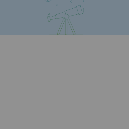
Territorial
Engagements auprès des territoires
Social
Social
Notre investissement dans les compéte
Inclusion
Mixité et égalité Femme-Homme
QVCT
Sécurité
Sécurité
PARI 2035, le programme de sécurité