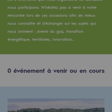
Digitalisation
nous participons. N’hésitez pas à venir à notre
Transversalité et Collaboratif
rencontre lors de ces occasions afin de mieux
Notre culture et nos valeurs
nous connaître et d’échanger sur les sujets qui
Une organisation certifiée
nous animent : avenir du gaz, transition
énergétique, territoires, innovation...
Notre organisation
Notre organisation
Gouvernance
0
événement à venir ou en cours
Indicateurs
Publications institutionnelles
Où nous trouver
Les énergies d'avenir