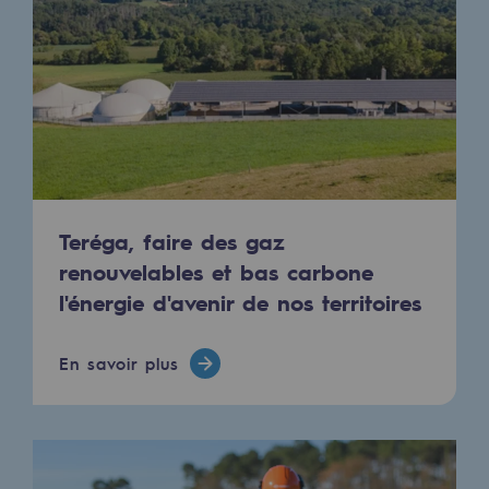
Les énergies d'avenir
Notre vision
Gaz renouvelables et procédés durables
Gaz renouvelables et procédés d
Pyrogazéification et gazéification hydro
Méthanation
Teréga, faire des gaz
renouvelables et bas carbone
Captage de CO2
l'énergie d'avenir de nos territoires
Nouveaux usages
En savoir plus
Concertations CH4, H2 et CO2
Espace pédagogique
Espace pédagogique