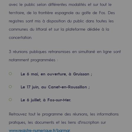
avec le public selon différentes modalités et sur tout le
Décarbonation : une priorité
territoire, de la frontière espagnole au golfe de Fos. Des
Limitation des émissions atmosphériques
registres sont mis à disposition du public dans toutes les
communes du littoral et sur la plateforme dédiée à la
Gestion de l'énergie
concertation.
Préservation de la biodiversité
3 réunions publiques retransmises en simultané en ligne sont
Gestion des impacts
notamment programmées :
Responsabilité sociale et territoriale
Le 6 mai, en ouverture, à Gruissan ;
Responsabilité sociale et territoria
Le 17 juin, au Canet-en-Roussillon ;
Energiz Mouv
Le 6 juillet, à Fos-sur-Mer.
Energiz Mouv
Le programme social et territorial de 
Retrouvez tout le programme des réunions, les informations
pratiques, les documents et les liens d’inscription sur
Territorial
www.registre-numerique.fr/barmar
.