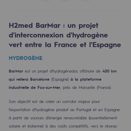
Les énergies d'avenir
Notre vision
H2med BarMar : un projet
Gaz renouvelables et procédés durables
d'interconnexion d'hydrogène
Gaz renouvelables et procédés d
vert entre la France et l'Espagne
Pyrogazéification et gazéification hydro
HYDROGÈNE
Méthanation
BarMar
est un projet d'hydrogénoduc offshore de
400 km
Captage de CO2
qui reliera Barcelone
(Espagne)
à la plateforme
industrielle de Fos-sur-Mer
, près de Marseille (France).
Nouveaux usages
Concertations CH4, H2 et CO2
Son objectif est de créer un corridor majeur pour
l’exportation d’hydrogène produit au Portugal et en Espagne
Espace pédagogique
à partir de sources d’énergie renouvelable (essentiellement
Espace pédagogique
solaire et éolienne) à des coûts compétitifs, vers le réseau