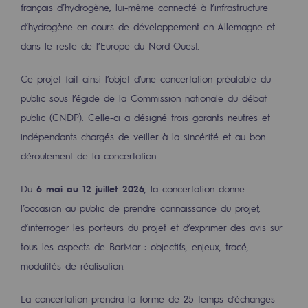
français d’hydrogène, lui-même connecté à l’infrastructure
2050 : un monde d’énergies renouvelabl
d’hydrogène en cours de développement en Allemagne et
Objectif Hydrogène
dans le reste de l’Europe du Nord-Ouest.
CCUS Objectif Zéro CO2
Ce projet fait ainsi l’objet d’une concertation préalable du
Objectif Biométhane
public sous l’égide de la Commission nationale du débat
public (CNDP). Celle-ci a désigné trois garants neutres et
Le Labo
indépendants chargés de veiller à la sincérité et au bon
déroulement de la concertation.
Acteur engagé
Acteur engagé
Du
6 mai au 12 juillet 2026
, la concertation donne
l’occasion au public de prendre connaissance du projet,
Ambition RSE
d’interroger les porteurs du projet et d’exprimer des avis sur
Responsabilité environnementale
tous les aspects de BarMar : objectifs, enjeux, tracé,
Responsabilité environnementale
modalités de réalisation.
BE POSITIF, le programme de responsabi
La concertation prendra la forme de 25 temps d’échanges