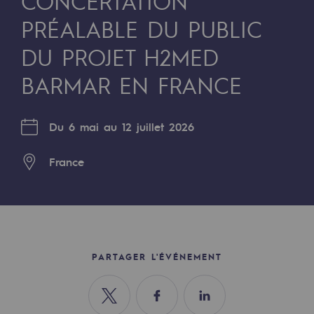
CONCERTATION
Digitalisation
PRÉALABLE DU PUBLIC
Transversalité et Collaboratif
DU PROJET H2MED
Notre culture et nos valeurs
BARMAR EN FRANCE
Une organisation certifiée
Notre organisation
Du 6 mai au 12 juillet 2026
Notre organisation
France
Gouvernance
Indicateurs
Publications institutionnelles
PARTAGER L'ÉVÉNEMENT
Où nous trouver
Les énergies d'avenir
Partager sur Twitter
Partager sur Facebook
Partager sur Linkedin