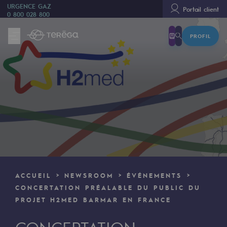
URGENCE GAZ
Portail client
0 800 028 800
PROFIL
Nous sommes
Nous sommes
80 ans d'histoire
Teréga
Teréga
Accélérateur de la transition énergétique
Un réseau local et européen
ACCUEIL
NEWSROOM
ÉVÉNEMENTS
Une organisation adaptative et ouverte
CONCERTATION PRÉALABLE DU PUBLIC DU
PROJET H2MED BARMAR EN FRANCE
Une organisation adaptative et o