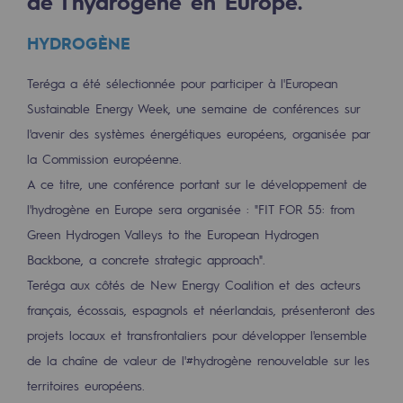
de l'hydrogène en Europe.
2050 : un monde d’énergies renouvelabl
HYDROGÈNE
Objectif Hydrogène
CCUS Objectif Zéro CO2
Teréga a été sélectionnée pour participer à l'European
Sustainable Energy Week, une semaine de conférences sur
Objectif Biométhane
l'avenir des systèmes énergétiques européens, organisée par
la Commission européenne.
Le Labo
A ce titre, une conférence portant sur le développement de
Acteur engagé
l'hydrogène en Europe sera organisée : "FIT FOR 55: from
Green Hydrogen Valleys to the European Hydrogen
Acteur engagé
Backbone, a concrete strategic approach".
Ambition RSE
Teréga aux côtés de New Energy Coalition et des acteurs
français, écossais, espagnols et néerlandais, présenteront des
Responsabilité environnementale
projets locaux et transfrontaliers pour développer l'ensemble
Responsabilité environnementale
de la chaîne de valeur de l'#hydrogène renouvelable sur les
territoires européens.
BE POSITIF, le programme de responsabi