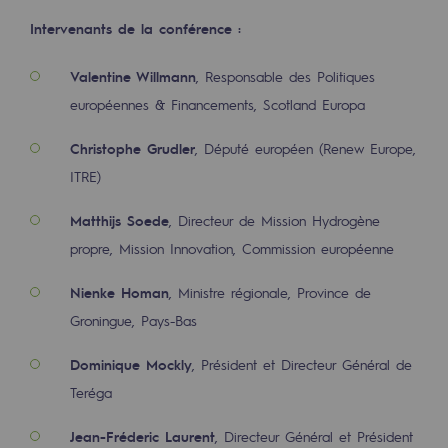
Décarbonation : une priorité
Intervenants de la conférence :
Limitation des émissions atmosphériques
Valentine Willmann
, Responsable des Politiques
Gestion de l'énergie
européennes & Financements, Scotland Europa
Préservation de la biodiversité
Christophe Grudler
, Député européen (Renew Europe,
ITRE)
Gestion des impacts
Matthijs Soede
, Directeur de Mission Hydrogène
Responsabilité sociale et territoriale
propre, Mission Innovation, Commission européenne
Responsabilité sociale et territoria
Nienke Homan
, Ministre régionale, Province de
Energiz Mouv
Groningue, Pays-Bas
Energiz Mouv
Dominique Mockly
, Président et Directeur Général de
Le programme social et territorial de 
Teréga
Territorial
Jean-Fréderic Laurent
, Directeur Général et Président