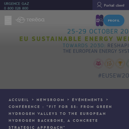
URGENCE GAZ
Portail client
0 800 028 800
PROFIL
Nous sommes
Nous sommes
80 ans d'histoire
Teréga
Teréga
Accélérateur de la transition énergétique
Un réseau local et européen
ACCUEIL
NEWSROOM
ÉVÉNEMENTS
Une organisation adaptative et ouverte
CONFÉRENCE : "FIT FOR 55: FROM GREEN
HYDROGEN VALLEYS TO THE EUROPEAN
Une organisation adaptative et o
HYDROGEN BACKBONE, A CONCRETE
STRATEGIC APPROACH"