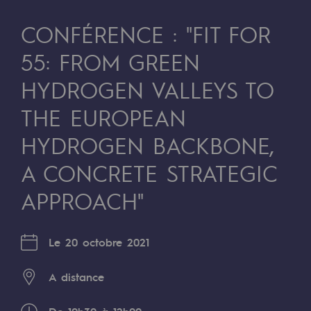
Digitalisation
CONFÉRENCE : "FIT FOR
Transversalité et Collaboratif
55: FROM GREEN
Notre culture et nos valeurs
HYDROGEN VALLEYS TO
Une organisation certifiée
THE EUROPEAN
Notre organisation
Notre organisation
HYDROGEN BACKBONE,
A CONCRETE STRATEGIC
Gouvernance
APPROACH"
Indicateurs
Publications institutionnelles
Le 20 octobre 2021
Où nous trouver
A distance
Les énergies d'avenir