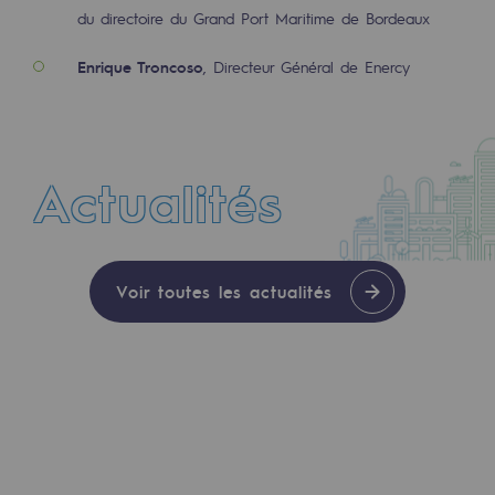
du directoire du Grand Port Maritime de Bordeaux
Territorial
Enrique Troncoso
, Directeur Général de Enercy
Engagements auprès des territoires
Social
Social
Actualités
Notre investissement dans les compéte
CTUALITÉ
Inclusion
Voir toutes les actualités
Mixité et égalité Femme-Homme
30 JUIL. 2026
Avec l’entrée d’Enagás à son capital, Terég
QVCT
Sécurité
Sécurité
PARI 2035, le programme de sécurité