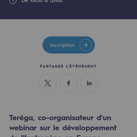
De 10h30 à 12h00
Les énergies d'avenir
Notre vision
Gaz renouvelables et procédés durables
Gaz renouvelables et procédés d
Inscription
Pyrogazéification et gazéification hydro
Méthanation
PARTAGER L'ÉVÉNEMENT
Captage de CO2
Partager sur Twitter
Partager sur Facebook
Partager sur Linkedin
Nouveaux usages
Concertations CH4, H2 et CO2
Teréga, co-organisateur d'un
Espace pédagogique
webinar sur le développement
Espace pédagogique