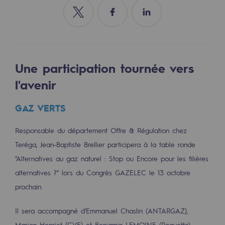
Les énergies d'avenir
Partager sur Twitter
Partager sur Facebook
Partager sur Linkedin
Notre vision
Gaz renouvelables et procédés durables
Gaz renouvelables et procédés d
Une participation tournée vers
l'avenir
Pyrogazéification et gazéification hydro
GAZ VERTS
Méthanation
Captage de CO2
Responsable du département Offre & Régulation chez
Teréga, Jean-Baptiste Brellier participera à la table ronde
Nouveaux usages
"Alternatives au gaz naturel : Stop ou Encore pour les filières
Concertations CH4, H2 et CO2
alternatives ?" lors du Congrès GAZELEC le 13 octobre
prochain.
Espace pédagogique
Espace pédagogique
Il sera accompagné d'Emmanuel Chaslin (ANTARGAZ),
Marion Henriet (CVE) et Benjamin LEMOINE (Roquette).