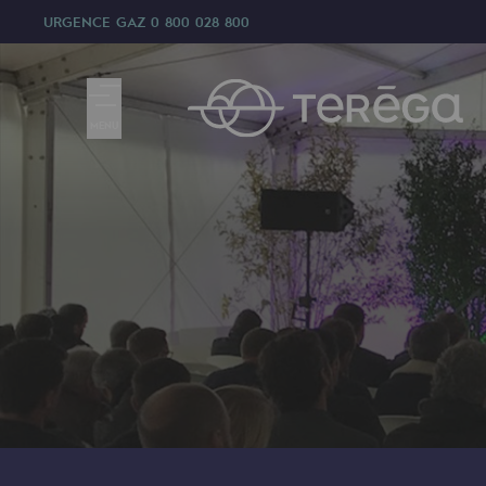
URGENCE GAZ
0 800 028 800
MENU
Nous sommes
Nous sommes
80 ans d'histoire
Teréga
Teréga
Accélérateur de la transition éner