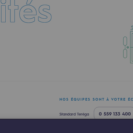
ités
mentale
ponsabilité environnementale
NOS ÉQUIPES SONT À VOTRE É
0 559 133 400
Standard Teréga
ériques
0 800 028 800
Urgence gaz