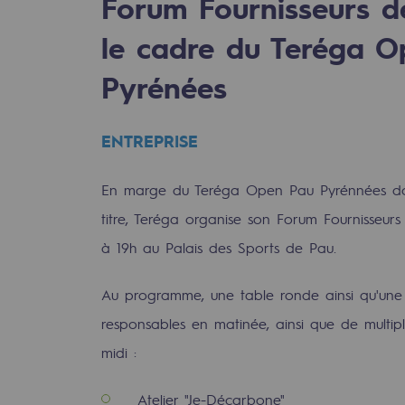
Forum Fournisseurs d
le cadre du Teréga 
Pyrénées
ENTREPRISE
En marge du Teréga Open Pau Pyrénnées do
titre, Teréga organise son Forum Fournisseurs
à 19h au Palais des Sports de Pau.
rables
Au programme, une table ronde ainsi qu'une p
responsables en matinée, ainsi que de multiple
océdés durables
midi :
n hydrothermale
Atelier "Je-Décarbone"