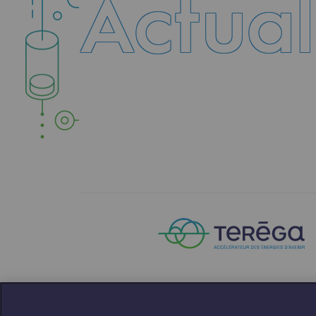
Actual
Le Labo
Acteur engagé
Acteur engagé
Ambition RSE
Responsabilité environnementale
Responsabilité environne
BE POSITIF, le programme de res
Décarbonation : une priorité
ACTUALITÉ
ACTUALITÉ
Limitation des émissions atmosph