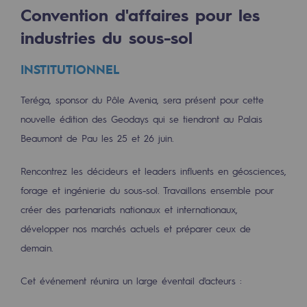
Les énergies d'avenir
Convention d'affaires pour les
industries du sous-sol
Notre vision
Gaz renouvelables et procédés durables
INSTITUTIONNEL
Gaz renouvelables et procédés d
Teréga, sponsor du Pôle Avenia, sera présent pour cette
nouvelle édition des Geodays qui se tiendront au Palais
Pyrogazéification et gazéification hydro
Beaumont de Pau les 25 et 26 juin.
Méthanation
Rencontrez les décideurs et leaders influents en géosciences,
Captage de CO2
forage et ingénierie du sous-sol. Travaillons ensemble pour
Nouveaux usages
créer des partenariats nationaux et internationaux,
développer nos marchés actuels et préparer ceux de
Concertations CH4, H2 et CO2
demain.
Espace pédagogique
Cet événement réunira un large éventail d'acteurs :
Espace pédagogique