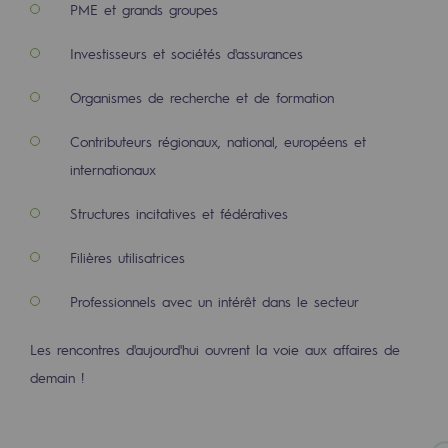
PME et grands groupes
2050 : un monde d’énergies renouvelabl
Objectif Hydrogène
Investisseurs et sociétés d'assurances
CCUS Objectif Zéro CO2
Organismes de recherche et de formation
Objectif Biométhane
Contributeurs régionaux, national, européens et
internationaux
Le Labo
Structures incitatives et fédératives
Acteur engagé
Filières utilisatrices
Acteur engagé
Professionnels avec un intérêt dans le secteur
Ambition RSE
Les rencontres d'aujourd'hui ouvrent la voie aux affaires de
Responsabilité environnementale
demain !
Responsabilité environnementale
BE POSITIF, le programme de responsabi