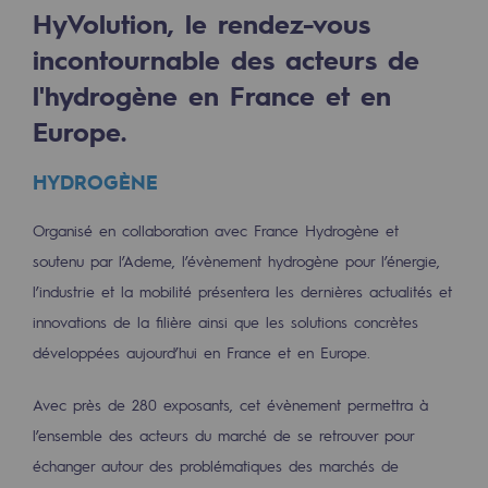
Les énergies d'avenir
HyVolution, le rendez-vous
incontournable des acteurs de
Notre vision
l'hydrogène en France et en
Gaz renouvelables et procédés durables
Europe.
Gaz renouvelables et procédés d
HYDROGÈNE
Pyrogazéification et gazéification hydro
Organisé en collaboration avec France Hydrogène et
Méthanation
soutenu par l’Ademe, l’évènement hydrogène pour l’énergie,
Captage de CO2
l’industrie et la mobilité présentera les dernières actualités et
innovations de la filière ainsi que les solutions concrètes
Nouveaux usages
développées aujourd’hui en France et en Europe.
Concertations CH4, H2 et CO2
Avec près de 280 exposants, cet évènement permettra à
Espace pédagogique
l’ensemble des acteurs du marché de se retrouver pour
Espace pédagogique
échanger autour des problématiques des marchés de