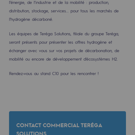
l’énergie, de l’industrie et de la mobilité : production,
2050 : un monde d’énergies renouvelabl
distribution, stockage, services... pour tous les marchés de
Objectif Hydrogène
l'hydrogène décarboné.
CCUS Objectif Zéro CO2
Les équipes de Teréga Solutions, filiale du groupe Teréga,
Objectif Biométhane
seront présents pour présenter les offres hydrogène et
échanger avec vous sur vos projets de décarbonation, de
Le Labo
mobilité ou encore de développement d'écosystèmes H2.
Acteur engagé
Rendez-vous au stand C10 pour les rencontrer !
Acteur engagé
Ambition RSE
Responsabilité environnementale
Responsabilité environnementale
CONTACT COMMERCIAL TERÉGA
BE POSITIF, le programme de responsabi
SOLUTIONS