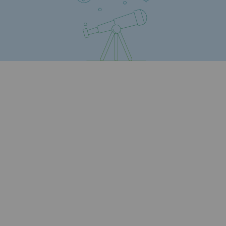
Territorial
Engagements auprès des territoires
Social
Social
Notre investissement dans les compéte
Inclusion
Mixité et égalité Femme-Homme
QVCT
Sécurité
Sécurité
PARI 2035, le programme de sécurité