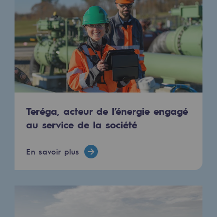
2050 : un monde d’énergies renouvelabl
Objectif Hydrogène
CCUS Objectif Zéro CO2
Objectif Biométhane
Le Labo
Teréga, acteur de l’énergie engagé
Acteur engagé
au service de la société
Acteur engagé
Ambition RSE
En savoir plus
Responsabilité environnementale
Responsabilité environnementale
BE POSITIF, le programme de responsabi