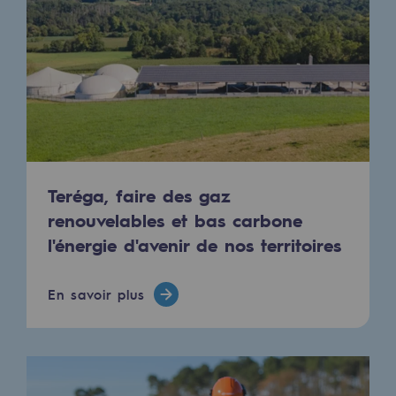
Les énergies d'avenir
Notre vision
Gaz renouvelables et procédés durables
Gaz renouvelables et procédés d
Pyrogazéification et gazéification hydro
Méthanation
Teréga, faire des gaz
renouvelables et bas carbone
Captage de CO2
l'énergie d'avenir de nos territoires
Nouveaux usages
En savoir plus
Concertations CH4, H2 et CO2
Espace pédagogique
Espace pédagogique