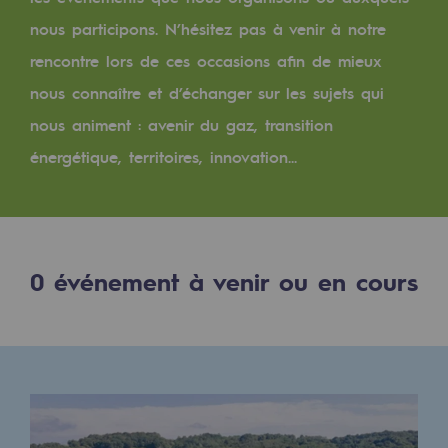
Digitalisation
nous participons. N’hésitez pas à venir à notre
Transversalité et Collaboratif
rencontre lors de ces occasions afin de mieux
Notre culture et nos valeurs
nous connaître et d’échanger sur les sujets qui
Une organisation certifiée
nous animent : avenir du gaz, transition
énergétique, territoires, innovation...
Notre organisation
Notre organisation
Gouvernance
0
événement à venir ou en cours
Indicateurs
Publications institutionnelles
Où nous trouver
Les énergies d'avenir