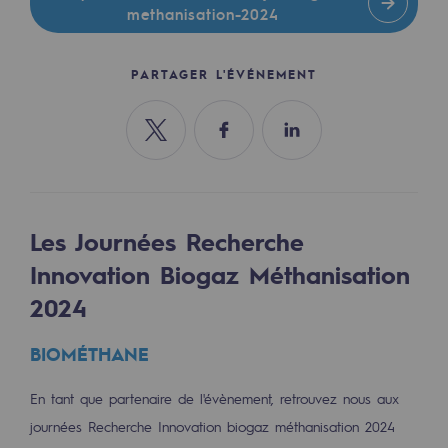
Les énergies d'avenir
methanisation-2024
Notre vision
PARTAGER L'ÉVÉNEMENT
Gaz renouvelables et procédés durables
Gaz renouvelables et procédés d
Partager sur Twitter
Partager sur Facebook
Partager sur Linkedin
Pyrogazéification et gazéification hydro
Méthanation
Les Journées Recherche
Captage de CO2
Innovation Biogaz Méthanisation
2024
Nouveaux usages
Concertations CH4, H2 et CO2
BIOMÉTHANE
Espace pédagogique
En tant que partenaire de l'évènement, retrouvez nous aux
Espace pédagogique
journées Recherche Innovation biogaz méthanisation 2024