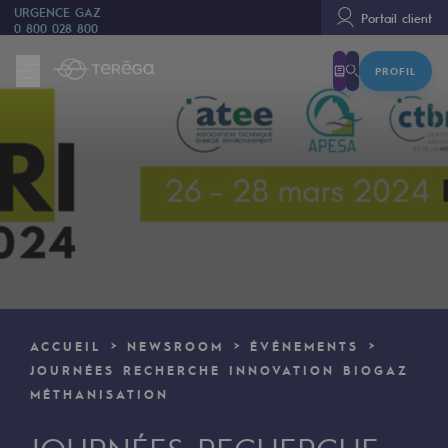
URGENCE GAZ
Portail client
0 800 028 800
PROFIL
Nous sommes
Nous sommes
80 ans d'histoire
Teréga
Teréga
Accélérateur de la transition énergétique
Un réseau local et européen
ACCUEIL
NEWSROOM
ÉVÉNEMENTS
Une organisation adaptative et ouverte
JOURNÉES RECHERCHE INNOVATION BIOGAZ
MÉTHANISATION
Une organisation adaptative et o