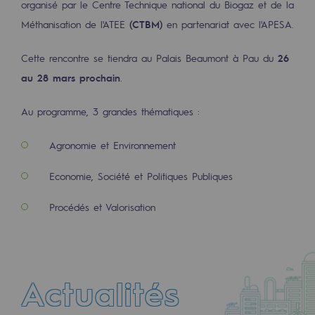
organisé par le Centre Technique national du Biogaz et de la
2050 : un monde d’énergies renouvelabl
Méthanisation de l'ATEE
(CTBM)
en partenariat avec l'APESA.
Objectif Hydrogène
Cette rencontre se tiendra au Palais Beaumont à Pau du
26
CCUS Objectif Zéro CO2
au 28 mars prochain
.
Objectif Biométhane
Au programme, 3 grandes thématiques :
Le Labo
Agronomie et Environnement
Acteur engagé
Economie, Société et Politiques Publiques
Acteur engagé
Procédés et Valorisation
Ambition RSE
Responsabilité environnementale
Responsabilité environnementale
Actualités
BE POSITIF, le programme de responsabi