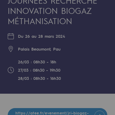
JOURNÉES RECHERCHE
Digitalisation
INNOVATION BIOGAZ
Transversalité et Collaboratif
MÉTHANISATION
Notre culture et nos valeurs
Une organisation certifiée
Du 26 au 28 mars 2024
Notre organisation
Palais Beaumont, Pau
Notre organisation
26/03 : 08h30 - 18h
Gouvernance
27/03 : 08h30 - 19h30
Indicateurs
28/03 : 08h30 - 16h30
Publications institutionnelles
Où nous trouver
Les énergies d'avenir
https://atee.fr/evenement/jri-biogaz-