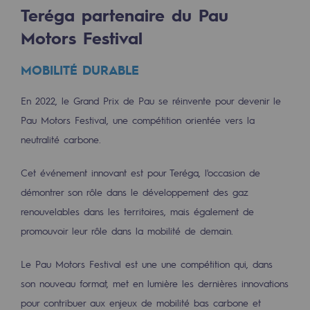
Les énergies d'avenir
Teréga partenaire du Pau
Motors Festival
Notre vision
Gaz renouvelables et procédés durables
MOBILITÉ DURABLE
Gaz renouvelables et procédés d
En 2022, le Grand Prix de Pau se réinvente pour devenir le
Pau Motors Festival, une compétition orientée vers la
Pyrogazéification et gazéification hydro
neutralité carbone.
Méthanation
Cet événement innovant est pour Teréga, l'occasion de
Captage de CO2
démontrer son rôle dans le développement des gaz
Nouveaux usages
renouvelables dans les territoires, mais également de
promouvoir leur rôle dans la mobilité de demain.
Concertations CH4, H2 et CO2
Le Pau Motors Festival est une une compétition qui, dans
Espace pédagogique
son nouveau format, met en lumière les dernières innovations
Espace pédagogique
pour contribuer aux enjeux de mobilité bas carbone et