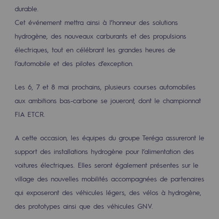
2050 : un monde d’énergies renouvelabl
durable.
Cet événement mettra ainsi à l’honneur des solutions
Objectif Hydrogène
hydrogène, des nouveaux carburants et des propulsions
CCUS Objectif Zéro CO2
électriques, tout en célébrant les grandes heures de
l’automobile et des pilotes d’exception.
Objectif Biométhane
Les 6, 7 et 8 mai prochains, plusieurs courses automobiles
Le Labo
aux ambitions bas-carbone se joueront, dont le championnat
Acteur engagé
FIA ETCR.
Acteur engagé
A cette occasion, les équipes du groupe Teréga assureront le
support des installations hydrogène pour l’alimentation des
Ambition RSE
voitures électriques. Elles seront également présentes sur le
Responsabilité environnementale
village des nouvelles mobilités accompagnées de partenaires
Responsabilité environnementale
qui exposeront des véhicules légers, des vélos à hydrogène,
des prototypes ainsi que des véhicules GNV.
BE POSITIF, le programme de responsabi