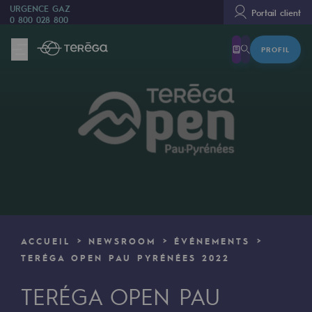
URGENCE GAZ
Portail client
0 800 028 800
PROFIL
Nous sommes
Nous sommes
80 ans d'histoire
Teréga
Teréga
Accélérateur de la transition énergétique
Un réseau local et européen
ACCUEIL
NEWSROOM
ÉVÉNEMENTS
Une organisation adaptative et ouverte
TERÉGA OPEN PAU PYRÉNÉES 2022
Une organisation adaptative et o
TERÉGA OPEN PAU