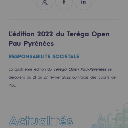
Les énergies d'avenir
Partager sur Twitter
Partager sur Facebook
Partager sur Linkedin
Notre vision
Gaz renouvelables et procédés durables
L'édition 2022 du Teréga Open
Gaz renouvelables et procédés d
Pau Pyrénées
Pyrogazéification et gazéification hydro
RESPONSABILITÉ SOCIÉTALE
Méthanation
La quatrième édition du
Teréga Open Pau-Pyrénées
se
Captage de CO2
déroulera du 21 au 27 février 2022 au Palais des Sports de
Pau.
Nouveaux usages
Concertations CH4, H2 et CO2
Espace pédagogique
Actualités
Espace pédagogique