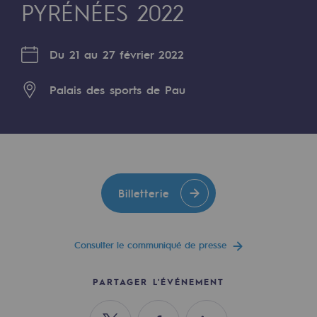
Digitalisation
PYRÉNÉES 2022
Transversalité et Collaboratif
Du 21 au 27 février 2022
Notre culture et nos valeurs
Une organisation certifiée
Palais des sports de Pau
Notre organisation
Notre organisation
Gouvernance
Billetterie
Indicateurs
Publications institutionnelles
Consulter le communiqué de presse
Où nous trouver
PARTAGER L'ÉVÉNEMENT
Les énergies d'avenir