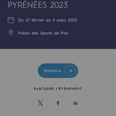
Digitalisation
PYRÉNÉES 2023
Transversalité et Collaboratif
Du 27 février au 5 mars 2023
Notre culture et nos valeurs
Une organisation certifiée
Palais des Sports de Pau
Notre organisation
Notre organisation
Gouvernance
Billeterie
Indicateurs
Publications institutionnelles
PARTAGER L'ÉVÉNEMENT
Où nous trouver
Partager sur Twitter
Partager sur Facebook
Partager sur Linkedin
Les énergies d'avenir