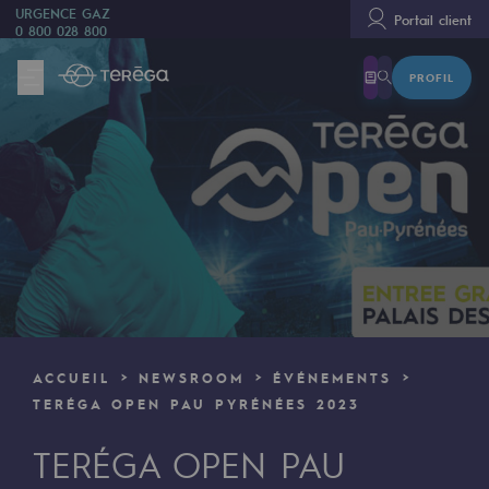
URGENCE GAZ
Portail client
0 800 028 800
PROFIL
Nous sommes
Nous sommes
80 ans d'histoire
Teréga
Teréga
Accélérateur de la transition énergétique
Un réseau local et européen
ACCUEIL
NEWSROOM
ÉVÉNEMENTS
Une organisation adaptative et ouverte
TERÉGA OPEN PAU PYRÉNÉES 2023
Une organisation adaptative et o
TERÉGA OPEN PAU