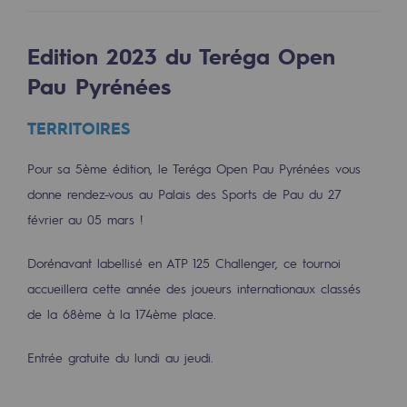
Les énergies d'avenir
Edition 2023 du Teréga Open
Notre vision
Pau Pyrénées
Gaz renouvelables et procédés durables
Gaz renouvelables et procédés d
TERRITOIRES
Pyrogazéification et gazéification hydro
Pour sa 5ème édition, le Teréga Open Pau Pyrénées vous
donne rendez-vous au Palais des Sports de Pau du 27
Méthanation
février au 05 mars !
Captage de CO2
Dorénavant labellisé en ATP 125 Challenger, ce tournoi
Nouveaux usages
accueillera cette année des joueurs internationaux classés
Concertations CH4, H2 et CO2
de la 68ème à la 174ème place.
Espace pédagogique
Entrée gratuite du lundi au jeudi.
Espace pédagogique