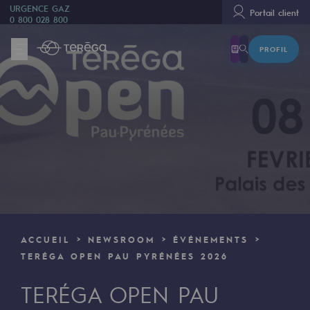
URGENCE GAZ
Portail client
0 800 028 800
PROFIL
Nous sommes
Nous sommes
80 ans d'histoire
Teréga
Teréga
Accélérateur de la transition énergétique
Un réseau local et européen
ACCUEIL
NEWSROOM
ÉVÉNEMENTS
Une organisation adaptative et ouverte
TERÉGA OPEN PAU PYRÉNÉES 2026
Une organisation adaptative et o
TERÉGA OPEN PAU