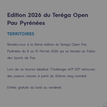
Les énergies d'avenir
Edition 2026 du Teréga Open
Notre vision
Pau Pyrénées
Gaz renouvelables et procédés durables
Gaz renouvelables et procédés d
TERRITOIRES
Pyrogazéification et gazéification hydro
Rendez-vous à la 8ème édition du Teréga Open Pau
Pyrénées du 8 au 15 Février 2026 qui se tiendra au Palais
Méthanation
des Sports de Pau.
Captage de CO2
Lors de ce tournoi labellisé "Challenger ATP 125" retrouvez
Nouveaux usages
des joueurs classés à partir du 50ème rang mondial.
Concertations CH4, H2 et CO2
Entrée gratuite du lundi au vendredi.
Espace pédagogique
Espace pédagogique