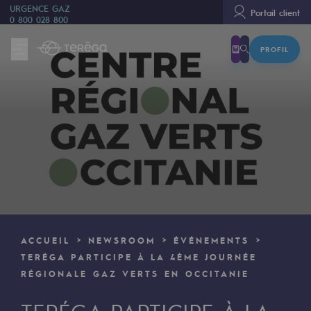
URGENCE GAZ
Portail client
0 800 028 800
PROFIL
Nous sommes
Nous sommes
80 ans d'histoire
Teréga
Teréga
Accélérateur de la transition énergétique
Un réseau local et européen
ACCUEIL
NEWSROOM
ÉVÉNEMENTS
Une organisation adaptative et ouverte
TERÉGA PARTICIPE À LA 4ÈME JOURNÉE
RÉGIONALE GAZ VERTS EN OCCITANIE
Une organisation adaptative et o