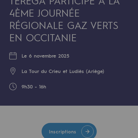
TERÉGA PARTICIPE À LA
Digitalisation
4ÈME JOURNÉE
Transversalité et Collaboratif
RÉGIONALE GAZ VERTS
Notre culture et nos valeurs
EN OCCITANIE
Une organisation certifiée
Notre organisation
Le 6 novembre 2025
Notre organisation
La Tour du Crieu et Ludiès (Ariège)
Gouvernance
9
h30 - 16h
Indicateurs
Publications institutionnelles
Où nous trouver
Les énergies d'avenir
Inscriptions