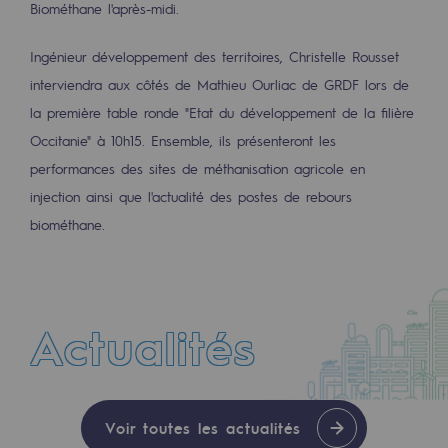
Biométhane l'après-midi.
2050 : un monde d’énergies renouvelabl
Objectif Hydrogène
Ingénieur développement des territoires, Christelle Rousset
interviendra aux côtés de Mathieu Ourliac de GRDF lors de
CCUS Objectif Zéro CO2
la première table ronde "Etat du développement de la filière
Objectif Biométhane
Occitanie" à 10h15. Ensemble, ils présenteront les
performances des sites de méthanisation agricole en
Le Labo
injection ainsi que l'actualité des postes de rebours
biométhane.
Acteur engagé
Acteur engagé
Ambition RSE
Actualités
Responsabilité environnementale
Responsabilité environnementale
CTUALITÉ
Voir toutes les actualités
BE POSITIF, le programme de responsabi
30 JUIL. 2026