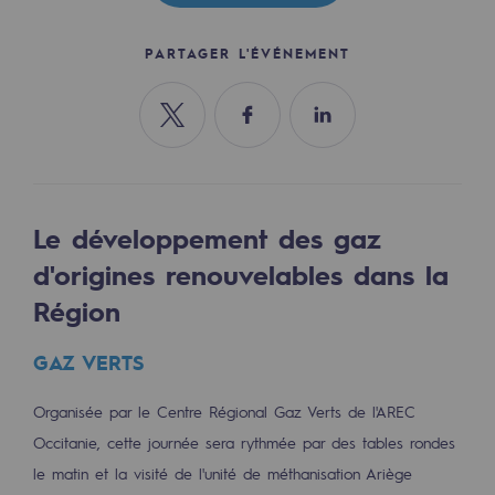
Les énergies d'avenir
PARTAGER L'ÉVÉNEMENT
Notre vision
Gaz renouvelables et procédés durables
Partager sur Twitter
Partager sur Facebook
Partager sur Linkedin
Gaz renouvelables et procédés d
Pyrogazéification et gazéification hydro
Le développement des gaz
Méthanation
d'origines renouvelables dans la
Captage de CO2
Région
Nouveaux usages
GAZ VERTS
Concertations CH4, H2 et CO2
Organisée par le Centre Régional Gaz Verts de l'AREC
Espace pédagogique
Occitanie, cette journée sera rythmée par des tables rondes
Espace pédagogique
le matin et la visité de l'unité de méthanisation Ariège